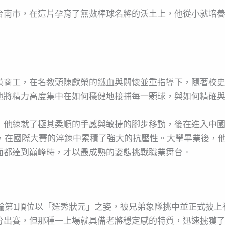
台南市，在這片孕育了無數棒球名將的沃土上，他從小就培
英商工，在名教頭陳獻榮的鐵血與關懷並重指導下，隨著校
他將精力高度集中在如何穩健地接捕每一顆球，與如何精確
，他練就了極其柔順的手感與敏捷的腳步移動，後在進入中
隊，在國際大賽的淬鍊中累積了強大的抗壓性。大學畢業後，
面都達到巔峰時，才以最成熟的姿態挑戰職業舞台。
首輪第1順位以「選秀狀元」之姿，被兄弟象隊挑中並正式披
分出賽，但那種一上場就具備老將穩定感的特質，迅速擄獲