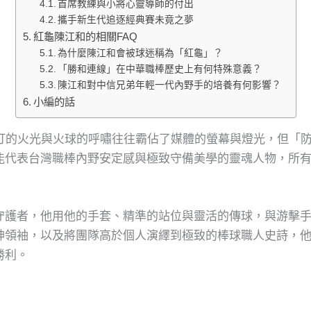
首席教練與小將心靈導師的付出
攜手新生代追逐經典賽未竟之夢
紅龜陳江和的相關FAQ
為什麼陳江和會被球迷稱為「紅龜」？
「勝和連線」在中華職棒歷史上有何特殊意義？
陳江和對中信兄弟年輕一代內野手的培養有何影響？
小編的話
壘打的火光與火球的呼嘯往往霸佔了媒體的螢幕與燈光，但「
能代表台灣職棒內野安定感與極致守備美學的靈魂人物，所
守護者，他用他的手套、精準的站位與靈活的傳球，與游擊
神領袖，以及將團隊高於個人演繹到極致的棒球職人史詩，
勝利。