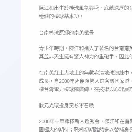
陳江和出生於棒球風氣興盛、底蘊深厚的
穩健的棒球基本功。
台南棒球原鄉的南英傲骨
青少年時期，陳江和進入了著名的台南南
其並非天生擁有驚人神力的重砲手，因此
在南英紅土大地上的無數次滾地球演練中
成長，自2000年起便頻繁入選各級國家
權台灣電力棒球隊磨練，在技術與心理層
狀元光環投身黃衫軍召喚
2006年中華職棒新人選秀會，陳江和在
團極大的期待；職棒初期雖然多以替補身