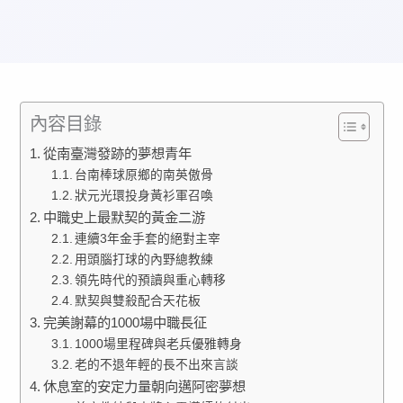
內容目錄
從南臺灣發跡的夢想青年
台南棒球原鄉的南英傲骨
狀元光環投身黃衫軍召喚
中職史上最默契的黃金二游
連續3年金手套的絕對主宰
用頭腦打球的內野總教練
領先時代的預讀與重心轉移
默契與雙殺配合天花板
完美謝幕的1000場中職長征
1000場里程碑與老兵優雅轉身
老的不退年輕的長不出來言談
休息室的安定力量朝向邁阿密夢想