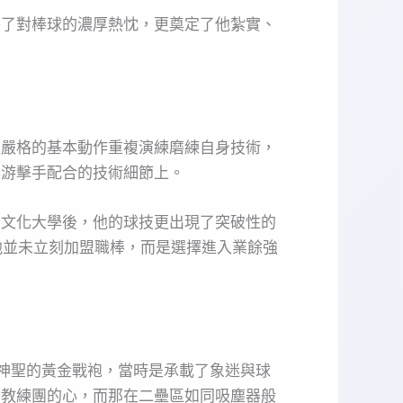
養了對棒球的濃厚熱忱，更奠定了他紮實、
史嚴格的基本動作重複演練磨練自身技術，
與游擊手配合的技術細節上。
國文化大學後，他的球技更出現了突破性的
他並未立刻加盟職棒，而是選擇進入業餘強
上神聖的黃金戰袍，當時是承載了象迷與球
了教練團的心，而那在二壘區如同吸塵器般