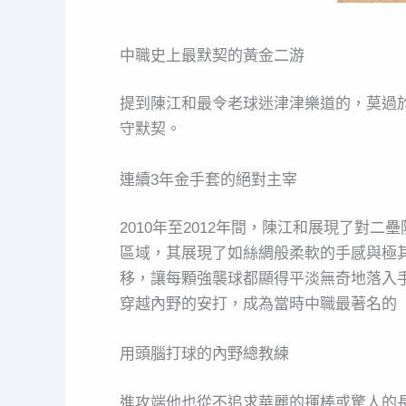
中職史上最默契的黃金二游
提到陳江和最令老球迷津津樂道的，莫過
守默契。
連續3年金手套的絕對主宰
2010年至2012年間，陳江和展現了
區域，其展現了如絲綢般柔軟的手感與極
移，讓每顆強襲球都顯得平淡無奇地落入
穿越內野的安打，成為當時中職最著名的
用頭腦打球的內野總教練
進攻端他也從不追求華麗的揮棒或驚人的