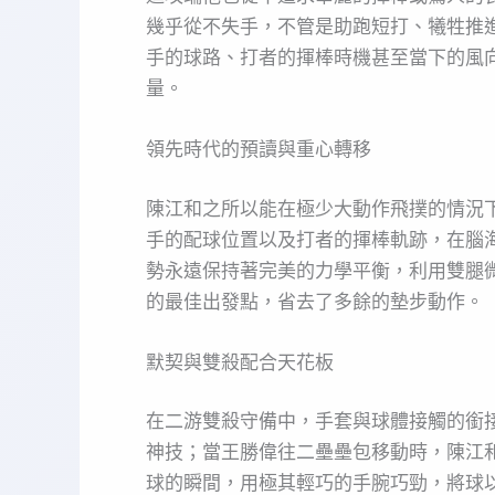
幾乎從不失手，不管是助跑短打、犧牲推
手的球路、打者的揮棒時機甚至當下的風
量。
領先時代的預讀與重心轉移
陳江和之所以能在極少大動作飛撲的情況
手的配球位置以及打者的揮棒軌跡，在腦
勢永遠保持著完美的力學平衡，利用雙腿
的最佳出發點，省去了多餘的墊步動作。
默契與雙殺配合天花板
在二游雙殺守備中，手套與球體接觸的銜
神技；當王勝偉往二壘壘包移動時，陳江
球的瞬間，用極其輕巧的手腕巧勁，將球