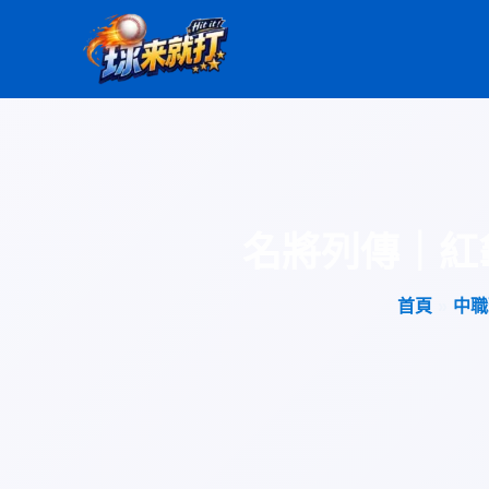
跳
至
主
要
內
容
名將列傳｜紅
首頁
中職