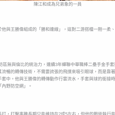
陳江和成為兄弟象的一員
於他與王勝偉組成的「勝和連線」，這對二游搭檔一剛一柔
對二壘防區無與倫比的統治力，連續3年蟬聯中華職棒二壘手金
其流暢的轉傳技術，不需要誇張的飛撲來吸引眼球，而是靠
手套中。他與王勝偉的轉傳動作行雲流水，手套與球的銜接
「內野防空網」。
長打，打擊率雖長期只能維持在2成5左右，但他的戰術執行