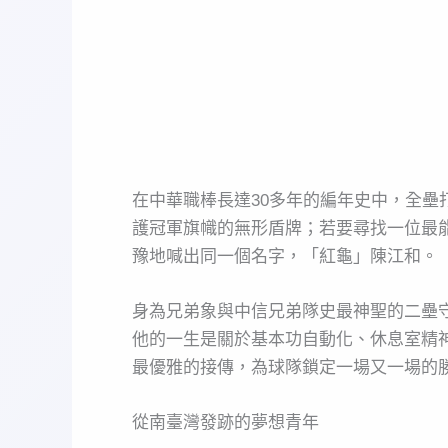
在中華職棒長達30多年的編年史中，全
護冠軍旗幟的無形盾牌；若要尋找一位最
豫地喊出同一個名字，「紅龜」陳江和。
身為兄弟象與中信兄弟隊史最神聖的二壘
他的一生是關於基本功自動化、休息室精
最優雅的接傳，為球隊鎖定一場又一場的
從南臺灣發跡的夢想青年