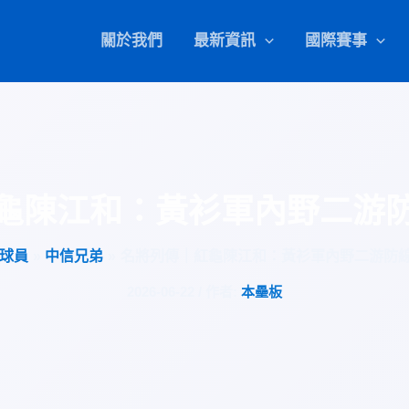
關於我們
最新資訊
國際賽事
龜陳江和：黃衫軍內野二游
球員
中信兄弟
名將列傳｜紅龜陳江和：黃衫軍內野二游防
2026-06-22
/ 作者:
本壘板