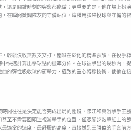
進，還是關鍵時刻的突襲都能做；更重要的是，他在場上扮
向，在瞬間微調隊友的守備站位，這種用腦袋投球與守備的
下，輕鬆沒收無數支安打，關鍵在於他的精準預讀，在投手
海中快速計算出擊球點的機率分佈。在球被擊出的幾秒內，
微曲的彈性吸收球的衝擊力，極致的重心轉移技術，使他在
接時間往往是決定能否完成出局的關鍵，陳江和與游擊手王
和甚至不需要回頭注視游擊手的位置，僅憑腳步敲擊紅土的
以最適當的速度、最舒服的高度，直接送到王勝偉的手套前