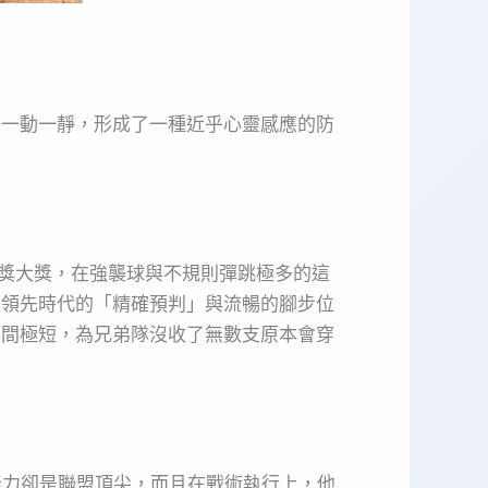
、一動一靜，形成了一種近乎心靈感應的防
手套獎大獎，在強襲球與不規則彈跳極多的這
著領先時代的「精確預判」與流暢的腳步位
時間極短，為兄弟隊沒收了無數支原本會穿
能力卻是聯盟頂尖，而且在戰術執行上，他