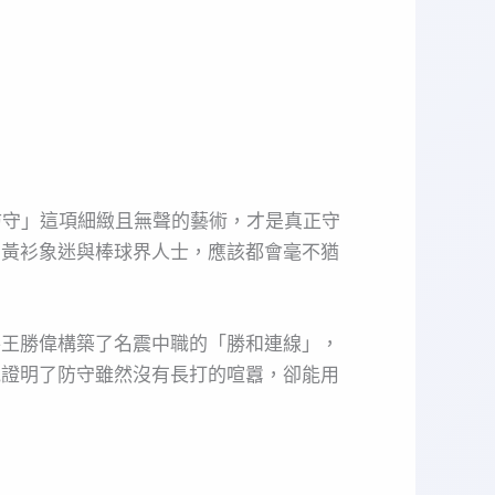
防守」這項細緻且無聲的藝術，才是真正守
有黃衫象迷與棒球界人士，應該都會毫不猶
手王勝偉構築了名震中職的「勝和連線」，
他證明了防守雖然沒有長打的喧囂，卻能用