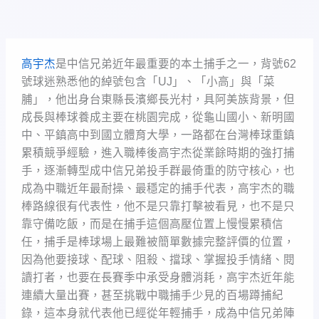
高宇杰
是中信兄弟近年最重要的本土捕手之一，背號62
號球迷熟悉他的綽號包含「UJ」、「小高」與「菜
脯」，他出身台東縣長濱鄉長光村，具阿美族背景，但
成長與棒球養成主要在桃園完成，從龜山國小、新明國
中、平鎮高中到國立體育大學，一路都在台灣棒球重鎮
累積競爭經驗，進入職棒後高宇杰從業餘時期的強打捕
手，逐漸轉型成中信兄弟投手群最倚重的防守核心，也
成為中職近年最耐操、最穩定的捕手代表，高宇杰的職
棒路線很有代表性，他不是只靠打擊被看見，也不是只
靠守備吃飯，而是在捕手這個高壓位置上慢慢累積信
任，捕手是棒球場上最難被簡單數據完整評價的位置，
因為他要接球、配球、阻殺、擋球、掌握投手情緒、閱
讀打者，也要在長賽季中承受身體消耗，高宇杰近年能
連續大量出賽，甚至挑戰中職捕手少見的百場蹲捕紀
錄，這本身就代表他已經從年輕捕手，成為中信兄弟陣