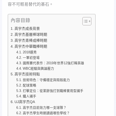
容不可輕易替代的基石。
內容目錄
高宇杰成長背景
高宇杰基層棒球時期
高宇杰青棒成棒時期
高宇杰中華職棒時期
2018選秀
一軍初登場
國際賽代表作：2019年世界12強打韓英雄
WBC經驗與輿論壓力
高宇杰技術特點
技術特色：守備穩定與阻殺能力
配球策略
打擊定位：從業餘強打到職棒實用型捕手
鐵人捕手
UJ高宇杰QA
高宇杰目前效力哪一支球隊？
高宇杰學生時期讀過哪些學校？