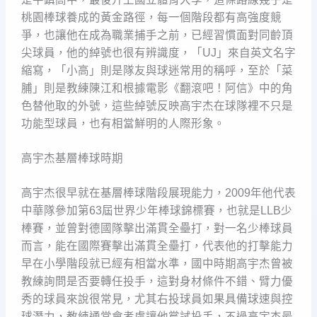
桃園棒球養成的黃金路徑，每一個階段都有高強度競
爭，也讓他在成為職業捕手之前，已經習慣面對同齡頂
尖球員，他的綽號也很有辨識度，「UJ」來自英文名字
縮寫，「小高」則是隊友與球迷常用的稱呼，至於「菜
脯」則是教練陳江和根據電影《翻滾吧！阿信》中的角
色替他取的外號，這些綽號反映高宇杰在球隊裡不只是
功能型球員，也有相當鮮明的人際形象。
高宇杰基層棒球時期
高宇杰很早就在基層棒球階段展現能力，2009年他代表
中華隊參加第63屆世界少年棒球錦標賽，也就是LLB少
棒賽，並曾對德國隊擊出滿貫全壘打，對一名少棒球員
而言，能在國際賽擊出滿貫全壘打，代表他的打擊能力
早在小學階段就已經有相當水準，國中時期高宇杰曾被
教練詢問是否要轉任投手，這對身材條件不錯、臂力優
秀的球員來說很常見，尤其右投球員如果具備球速與控
球潛力，教練通常會考慮讓他嘗試投手，不過高宇杰最