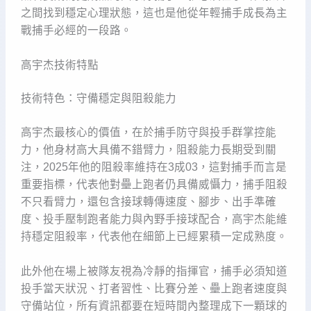
之間找到穩定心理狀態，這也是他從年輕捕手成長為主
戰捕手必經的一段路。
高宇杰技術特點
技術特色：守備穩定與阻殺能力
高宇杰最核心的價值，在於捕手防守與投手群掌控能
力，他身材高大具備不錯臂力，阻殺能力長期受到關
注，2025年他的阻殺率維持在3成03，這對捕手而言是
重要指標，代表他對壘上跑者仍具備威懾力，捕手阻殺
不只看臂力，還包含接球轉傳速度、腳步、出手準確
度、投手壓制跑者能力與內野手接球配合，高宇杰能維
持穩定阻殺率，代表他在細節上已經累積一定成熟度。
此外他在場上被隊友視為冷靜的指揮官，捕手必須知道
投手當天狀況、打者習性、比賽分差、壘上跑者速度與
守備站位，所有資訊都要在短時間內整理成下一顆球的