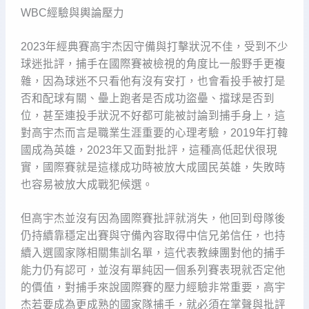
WBC經驗與輿論壓力
2023年經典賽高宇杰因守備與打擊狀況不佳，受到不少
球迷批評，捕手在國際賽被檢視的角度比一般野手更複
雜，因為球迷不只看他有沒有安打，也會看投手被打是
否和配球有關、壘上跑者是否成功盜壘、擋球是否到
位，甚至連投手狀況不好都可能被討論到捕手身上，這
對高宇杰而言是職業生涯重要的心理考驗，2019年打韓
國成為英雄，2023年又面對批評，這種高低起伏很現
實，國際賽就是這樣成功時被放大成國民英雄，失敗時
也容易被放大成戰犯候選。
但高宇杰並沒有因為國際賽批評就消失，他回到母隊後
仍持續靠穩定出賽與守備內容取得中信兄弟信任，也持
續入選國家隊相關集訓名單，這代表教練團對他的捕手
能力仍有認可，並沒有單純因一個系列賽表現就否定他
的價值，對捕手來說國際賽的壓力經驗非常重要，高宇
杰若要成為更成熟的國家隊捕手，就必須在掌聲與批評