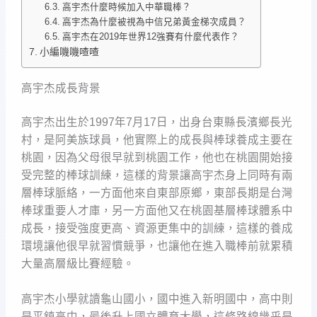
高宇杰什麼時候加入中華職棒？
高宇杰為什麼被視為中信兄弟黃金梯次成員？
高宇杰在2019年世界12強賽有什麼代表作？
小編嘰嘰喳喳
高宇杰成長背景
高宇杰出生於1997年7月17日，出身台東縣長濱鄉長光
村，是阿美族球員，他實際上的成長與棒球養成主要在
桃園，因為父母很早就到桃園工作，他也在桃園開始接
受完整的棒球訓練，這樣的背景讓高宇杰身上同時有兩
層棒球脈絡，一方面他來自東部原鄉，東部長期是台灣
棒球重要人才庫，另一方面他又在桃園基層棒球體系中
成長，接受強度更高、資源更集中的訓練，這樣的養成
環境讓他很早就習慣競爭，也讓他在進入職棒前就累積
大量高層級比賽經驗。
高宇杰小學就讀龜山國小，國中進入新明國中，高中則
是平鎮高中，最後升上國立體育大學，這條路線幾乎是