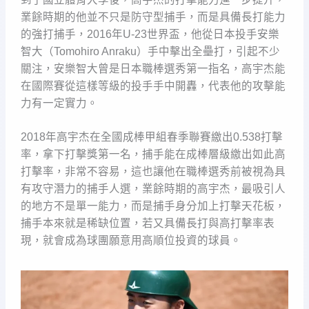
業餘時期的他並不只是防守型捕手，而是具備長打能力
的強打捕手，2016年U-23世界盃，他從日本投手安樂
智大（Tomohiro Anraku）手中擊出全壘打，引起不少
關注，安樂智大曾是日本職棒選秀第一指名，高宇杰能
在國際賽從這樣等級的投手手中開轟，代表他的攻擊能
力有一定實力。
2018年高宇杰在全國成棒甲組春季聯賽繳出0.538打擊
率，拿下打擊獎第一名，捕手能在成棒層級繳出如此高
打擊率，非常不容易，這也讓他在職棒選秀前被視為具
有攻守潛力的捕手人選，業餘時期的高宇杰，最吸引人
的地方不是單一能力，而是捕手身分加上打擊天花板，
捕手本來就是稀缺位置，若又具備長打與高打擊率表
現，就會成為球團願意用高順位投資的球員。