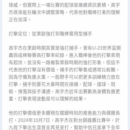
球威，但實際上一場比賽的配球是連續資訊累積，高宇
杰逐漸能在輪次中調整策略，代表他對職棒打者的理解
正在加深。
打擊定位：從業餘強打到職棒實用型捕手
高宇杰在業餘時期其實是強打捕手，曾有U-23世界盃開
轟與成棒聯賽高打擊率紀錄，進入職棒後他的打擊表現
有起伏，並沒有一路複製業餘時期的強打形象，但這不
代表他的打擊沒有價值，捕手的打擊養成通常比較難，
因為守備負擔太重，一般野手可以把更多訓練精力放在
打擊，捕手則要花大量時間在接捕、配球、擋球、阻
殺、情蒐與投手溝通，高宇杰近年出賽數高身體負擔更
重，打擊表現波動是可以理解的結果。
他的打擊價值更多體現在關鍵時刻的推進能力與偶爾長
打，2024年10月7日，高宇杰在對台鋼雄鷹比賽中，於
九局下擊出生涯首支再見安打，幫助中信兄弟拿下全年