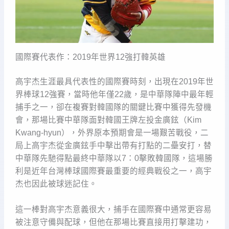
國際賽代表作：2019年世界12強打韓英雄
高宇杰生涯最具代表性的國際賽時刻，出現在2019年世
界棒球12強賽，當時他年僅22歲，是中華隊陣中最年輕
捕手之一，卻在複賽對韓國隊的關鍵比賽中獲得先發機
會，那場比賽中華隊面對韓國王牌左投金廣鉉（Kim
Kwang-hyun），外界原本預期會是一場艱苦戰役，二
局上高宇杰從金廣鉉手中擊出帶有打點的二壘安打，替
中華隊先馳得點最終中華隊以7：0擊敗韓國隊，這場勝
利是近年台灣棒球國際賽最重要的經典戰役之一，高宇
杰也因此被球迷記住。
這一棒對高宇杰意義很大，捕手在國際賽中通常更容易
被注意守備與配球，但他在那場比賽直接用打擊建功，