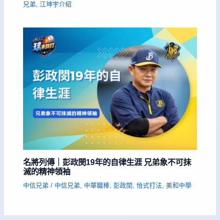
兄弟
,
江坤宇介紹
名將列傳｜彭政閔19年的自律生涯 兄弟象不可抹
滅的精神領袖
中信兄弟
/
中信兄弟
,
中華職棒
,
彭政閔
,
恰式打法
,
美和中學