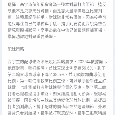
選擇，高宇杰每年都會寫滿一整本對戰打者筆記，這反
映他不是只靠天分蹲捕，而是靠大量準備建立比賽判
斷，這種筆記型捕手，對球隊非常有價值，因為投手可
能只專注自己的球種與手感，捕手則要從更高視角整合
情蒐與臨場狀況，高宇杰能在中信兄弟長期蹲捕百場，
準備功課絕對是重要基礎。
配球策略
高宇杰的配球也逐漸展現出策略層次，2025年數據顯示
他面對第一輪打線時，首球直球比例高達59.6%，到了
第二輪首球直球率下降至38.5%，並明顯增加曲球使用
比例，第一輪使用較高比例直球，可以幫助投手建立好
球數，也能測試打者對球速與位置的反應，到了第二輪
打者已經看過投手球路，如果繼續用相同節奏，很容易
被掌握，因此增加曲球或其他變化球首球比例，能提高
打者預測難度，捕手配球的價值就在於這些細節，外界
常常只看到結果，投手被打就罵配球，投手三振就稱讚