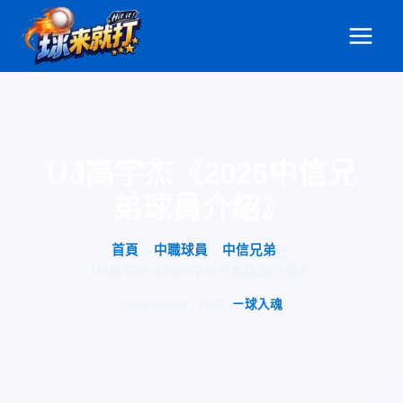
跳
至
主
要
內
容
UJ高宇杰《2026中信兄
弟球員介紹》
首頁
中職球員
中信兄弟
UJ高宇杰《2026中信兄弟球員介紹》
2026-06-24
/ 作者:
ㄧ球入魂