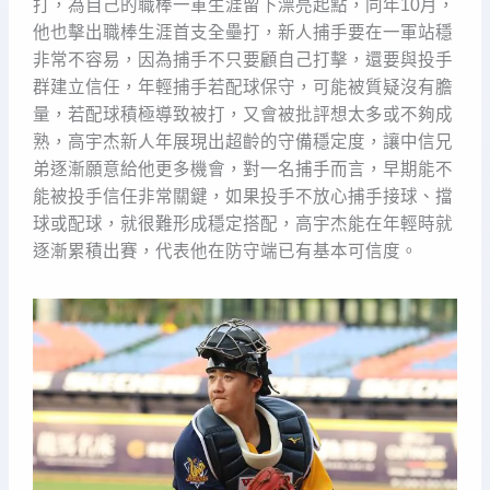
打，為自己的職棒一軍生涯留下漂亮起點，同年10月，
他也擊出職棒生涯首支全壘打，新人捕手要在一軍站穩
非常不容易，因為捕手不只要顧自己打擊，還要與投手
群建立信任，年輕捕手若配球保守，可能被質疑沒有膽
量，若配球積極導致被打，又會被批評想太多或不夠成
熟，高宇杰新人年展現出超齡的守備穩定度，讓中信兄
弟逐漸願意給他更多機會，對一名捕手而言，早期能不
能被投手信任非常關鍵，如果投手不放心捕手接球、擋
球或配球，就很難形成穩定搭配，高宇杰能在年輕時就
逐漸累積出賽，代表他在防守端已有基本可信度。