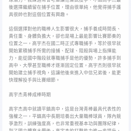
後選擇繼續留在捕手位置，理由很單純，他覺得捕手護
具很帥也對這個位置有興趣。
這個選擇對他的職棒人生影響很大，捕手養成時間長、
責任重、身體負擔大，卻也是場上最能影響比賽節奏的
位置之一，高宇杰在國二時正式專職捕手，等於很早就
開始累積捕手所需的接捕、配球、阻殺與場上指揮能
力，能從國中階段就專職捕手是他的優勢，許多捕手到
高中、大學甚至職棒才逐漸固定位置，高宇杰則很早就
開始建立捕手視角，這讓他後來進入中信兄弟後，能更
快理解投手與比賽細節。
高宇杰青棒成棒時期
高宇杰高中就讀平鎮高中，這是台灣青棒最具代表性的
強權之一，平鎮高中長期培養出大量職棒球員，隊內競
爭激烈，訓練強度高，也非常重視基本功與團隊紀律，
到了國立體育大學後，高宇杰的打擊能力進一步提升，