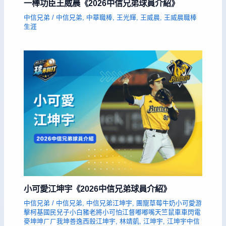
一棒功臣王威晨《2026中信兄弟球員介紹》
中信兄弟
/
中信兄弟
,
中華職棒
,
王光輝
,
王威晨
,
王威晨職棒
生涯
小可愛江坤宇《2026中信兄弟球員介紹》
中信兄弟
/
中信兄弟
,
中信兄弟江坤宇
,
團寵草莓牛奶小可愛游
擊柯基國民兒子小白豬老將小可怕江督嘟嘟嘴天竺鼠車車閃電
麥坤坤ㄏㄏ我坤善逸西殺江坤宇
,
林靖凱
,
江坤宇
,
江坤宇中信