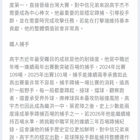
度第一，直接晉級台灣大賽，對中信兄弟來說高宇杰不
需要成為中心棒次，他最重要的是穩定蹲捕、引導投手
群，並在需要時完成攻擊任務，若能在打擊端維持基本
貢獻，他的整體價值就會非常高。
鐵人捕手
高宇杰近年最受矚目的成就是他的耐操度，他是中職近
年唯一連續兩年出賽數突破百場的捕手，2024年出賽
109場，2025年出賽101場，捕手能連續兩季承擔如此
高出賽量非常不容易，捕手蹲捕一場比賽的消耗，遠高
於一般野手，每一局都要蹲起、接球、擋球、觀察跑
者，還要承受界外球、擦棒球與本壘攻防碰撞風險，高
宇杰也因此成為繼洪一中、葉君璋之後，史上少數能兩
度達成單季蹲捕百場的捕手之一，若2026年他能繼續維
持百場水準，將挑戰中職罕見的連續三年百場蹲捕紀
錄，這會讓他的捕手歷史定位更加鮮明，對中信兄弟來
說，高宇杰的穩定出勤，是球隊投手群能維持整體運作