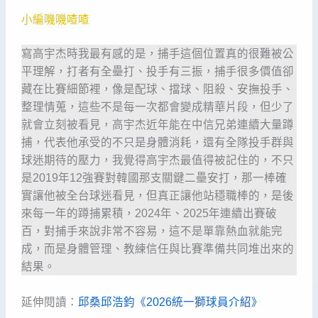
小編嘰嘰喳喳
寫高宇杰時我最有感的是，捕手這個位置真的很難被公
平理解，打者有全壘打、投手有三振，捕手很多價值卻
藏在比賽細節裡，像是配球、擋球、阻殺、安撫投手、
整理情蒐，這些不是每一次都會變成精華片段，但少了
就會立刻被看見，高宇杰近年能在中信兄弟連續大量蹲
捕，代表他承受的不只是身體消耗，還有全隊投手群與
球迷期待的壓力，我覺得高宇杰最值得被記住的，不只
是2019年12強賽對韓國那支關鍵二壘安打，那一棒確
實讓他被全台球迷看見，但真正讓他站穩職棒的，是後
來每一年的蹲捕累積，2024年、2025年連續出賽破
百，對捕手來說非常不容易，這不是單靠熱血就能完
成，而是身體管理、教練信任與比賽準備共同堆出來的
結果。
延伸閱讀：
邱桑邱浩鈞《2026統一獅球員介紹》