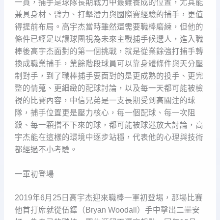
一員，捕手是球隊長期戰力中最難養成的位置，尤其能
兼具身材、臂力、打擊潛力與國際賽經驗的捕手，更值
得提前布局。高宇杰當時雖然還需要職棒磨練，但他的
條件已經足以讓球團視為未來主戰捕手候選人，進入職
棒後高宇杰面對的第一個挑戰，就是從業餘強打捕手轉
換成職業捕手，業餘階段球員可以靠身體條件與天分壓
制對手，到了職棒捕手要面對的是更成熟的投手、更完
整的情蒐、更細緻的配球討論，以及每一天都可能被檢
視的比賽內容，中信兄弟是一支長期受到高關注的球
隊，捕手位置更是壓力核心，每一個配球、每一次阻
殺、每一顆擋不下來的球，都可能被球迷放大討論，高
宇杰能在這樣的環境中逐步站穩，代表他的心理與技術
都經過不小考驗。
一軍初登場
2019年6月25日高宇杰迎來職棒一軍初登場，那場比賽
他首打席就從伍鐸（Bryan Woodall）手中擊出二壘安