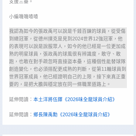
支援三壘。
小編嘰嘰喳喳
我認為如今的張政禹可以說是千錘百鍊的球員，從受傷
到總冠軍，從德州撲克是見到2024世界12強冠軍，他
的表現可以說是說服眾人，如今的他已經是一位更加成
熟的明星球員，張政禹的球風很有辨識度，敢守、敢
跑，也敢在對手疏忽時直接盜本壘，這種個性能替球隊
創造變化，也必須搭配更成熟的判斷，從第11輪球員到
世界冠軍成員，他已經證明自己的上限，接下來真正重
要的，是把大膽與穩定放在同一條職業道路上。
延伸閱讀：
本土洋將伍鐸《2026味全龍球員介紹》
延伸閱讀：
鄉長陳禹勳《2026味全龍球員介紹》