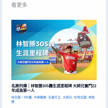
看更多
名將列傳｜林智勝305轟生涯里程碑 大師兄奮鬥22
年成為第一人
味全龍
/
305轟
,
中華職棒
,
全壘打王
,
大師兄
,
杜哈亞運
,
林智
勝