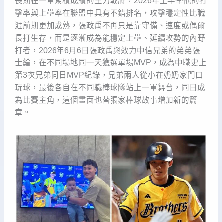
長期在一軍累積成績的主力戰將，2026年上半季他的打
擊率與上壘率在聯盟中具有不錯排名，攻擊穩定性比職
涯前期更加成熟，張政禹不再只是靠守備、速度或偶爾
長打生存，而是逐漸成為能穩定上壘、延續攻勢的內野
打者，2026年6月6日張政禹與效力中信兄弟的弟弟張
士綸，在不同場地同一天獲選單場MVP，成為中職史上
第3次兄弟同日MVP紀錄，兄弟兩人從小在奶奶家門口
玩球，最後各自在不同職棒球隊站上一軍舞台，同日成
為比賽主角，這個畫面也替張家棒球故事增加新的篇
章。