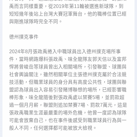
禹而言同樣重要，從2019年第11輪被選進新球隊，到
短短幾年後站上台灣大賽冠軍舞台，他的職棒位置已經
與剛進球隊時完全不同。
德州撲克事件
2024年8月張政禹捲入中職球員出入德州撲克場所事
件，當時網路爆料張政禹、味全龍隊友郭天信以及富邦
悍將曾峻岳等球員曾出入相關場所，引發聯盟、球團與
社會輿論關注，雖然相關單位主張德州撲克屬於合法競
技活動，但職業球員的身分具有高度公共性，球團與聯
盟認為球員出入容易引發賭博聯想的場所，已經影響職
棒形象，味全龍隨後對張政禹處以禁賽5場，並罰款超
過一個月月薪，聯盟則追加禁賽7場、罰款7萬元，這是
張政禹職業生涯最嚴重的場外危機，他曾一度認為球隊
可能會放棄自己，也在事件後感受到職業球員行為與一
般人不同，任何選擇都可能被放大檢視。