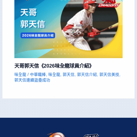
天哥郭天信《2026味全龍球員介紹》
味全龍
/
中華職棒
,
味全龍
,
郭天信
,
郭天信介紹
,
郭天信美技
,
郭天信連續盜壘成功