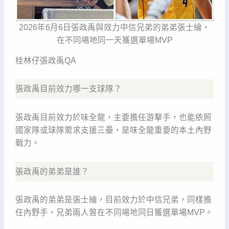
2026年6月6日張政禹與效力中信兄弟的弟弟張士綸，
在不同場地同一天獲選單場MVP
桂林仔張政禹QA
張政禹目前效力哪一支球隊？
張政禹目前效力於味全龍，主要擔任游擊手，也能依照
國家隊或球隊需求支援三壘，是味全龍重要的本土內野
戰力。
張政禹的弟弟是誰？
張政禹的弟弟是張士綸，目前效力於中信兄弟，同樣擔
任內野手，兄弟兩人曾在不同場地同日獲選單場MVP。