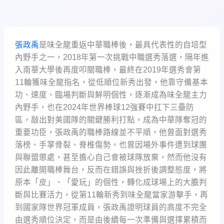
張政禹
是味全龍重返中華職棒後，最具代表性的自培型
內野手之一，2018年第一次挑戰中職選秀落選，隔年進
入南華大學後再度叩關職棒，最終在2019年選秀會第
11輪獲味全龍指名，從低順位新秀出發，他靠守備基本
功、速度、臨場判斷與鮮明個性，逐漸成為味全龍主力
內野手，也在2024年世界棒球12強賽中扛下三壘防
區，敲出對美國隊的關鍵勝利打點，成為中華隊奪冠的
重要功臣，張政禹的職棒路線並不平順，他曾面對選秀
落榜、手掌骨裂、脊椎傷勢，也曾因場外事件遭到球團
與聯盟懲處，甚至擔心自己會被球隊放棄，然而他沒有
因此離開職棒舞台，反而在錯誤與挫折後調整態度，將
原本「皮」、「愛玩」的個性，轉化成球場上的大膽判
斷與比賽活力，從第11輪新秀到味全龍當家游擊手，再
到國家隊世界冠軍成員，張政禹證明球員的高度不完全
由選秀順位決定，而是由後續每一次準備與選擇累積而