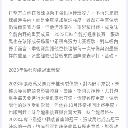
打擊方面他在教練協助下強化揮棒爆發力，不再只是把
球碰進場內，而是希望增加擊球強度，雖然右手掌傷勢
仍偶爾影響力量，但他仍逐漸在一軍累積出賽，成為味
全龍內野的重要成員，2022年味全龍打進季後賽，張政
禹也在球隊成長過程中累積高張力比賽經驗，對年輕內
野手而言，季後賽能讓他更快理解每一次守備與跑壘選
擇的重量，這些經驗也替後來的國際賽表現打下基礎。
2023年傷勢與總冠軍榮耀
2023年張政禹又遇到脊椎骨裂傷勢，對內野手來說，脊
椎與腰背問題會影響轉身、彎腰、衝刺與揮棒，尤其游
擊手每天要進行大量低姿勢守備，恢復難度更高，傷勢
讓他的球季受到影響，但他在10月逐漸找回比賽手感，
也順利趕上味全龍季後賽與台灣大賽，味全龍最終在
2023年奪下重返中職後首座總冠軍，張政禹也成為冠軍
陣容的一員，這座冠軍對味全龍具有歷史意義，對張政