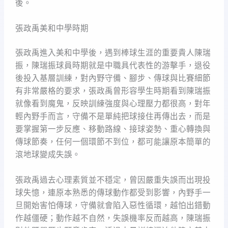
後。
張政禹美和中學時期
張政禹進入美和中學後，遇到棒球生涯的重要貴人陳瑞
振，陳瑞振球員時期就是中職具代表性的游擊手，退役
後投入基層訓練，對內野守備、腳步、傳球與比賽細節
有非常嚴格的要求，張政禹曾形容學生時期看到陳瑞振
就像看到魔鬼，反映訓練強度與心理壓力都很高，對年
輕內野手而言，守備不是單純把球接住再傳出去，而是
要掌握第一步反應、移動路線、接球姿勢、重心轉換與
傳球節奏，任何一個環節不到位，都可能讓原本簡單的
滾地球變成失誤。
張政禹過去心理素質並不穩定，曾因嚴重失誤而出現投
球失憶，連原本熟悉的傳球動作都受到影響，內野手一
旦開始害怕傳球，守備就會陷入惡性循環，越怕出錯動
作越僵硬；動作越不自然，失誤機率反而越高，陳瑞振