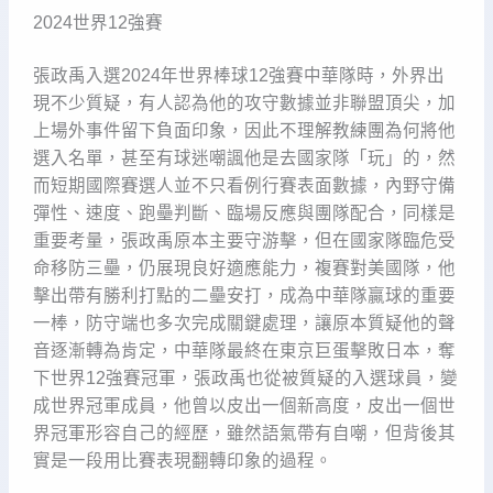
2024世界12強賽
張政禹入選2024年世界棒球12強賽中華隊時，外界出
現不少質疑，有人認為他的攻守數據並非聯盟頂尖，加
上場外事件留下負面印象，因此不理解教練團為何將他
選入名單，甚至有球迷嘲諷他是去國家隊「玩」的，然
而短期國際賽選人並不只看例行賽表面數據，內野守備
彈性、速度、跑壘判斷、臨場反應與團隊配合，同樣是
重要考量，張政禹原本主要守游擊，但在國家隊臨危受
命移防三壘，仍展現良好適應能力，複賽對美國隊，他
擊出帶有勝利打點的二壘安打，成為中華隊贏球的重要
一棒，防守端也多次完成關鍵處理，讓原本質疑他的聲
音逐漸轉為肯定，中華隊最終在東京巨蛋擊敗日本，奪
下世界12強賽冠軍，張政禹也從被質疑的入選球員，變
成世界冠軍成員，他曾以皮出一個新高度，皮出一個世
界冠軍形容自己的經歷，雖然語氣帶有自嘲，但背後其
實是一段用比賽表現翻轉印象的過程。