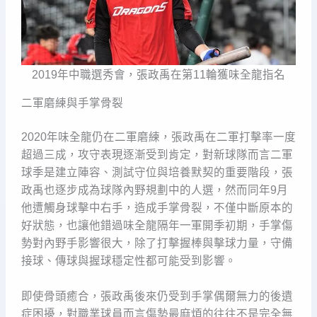
2019年中職選秀會，張政禹在第11輪獲味全龍指名
二軍磨練與手掌骨裂
2020年味全龍仍在二軍磨練，張政禹在二軍打擊率一度
超過三成，攻守表現逐漸受到肯定，對新球隊而言二軍
球季是建立陣容、測試守位與培養默契的重要階段，張
政禹也逐步成為球隊內野規劃中的人選，然而同年9月
他遭觸身球擊中右手，造成手掌骨裂，不僅中斷原本的
好狀態，也讓他錯過味全龍隔年一軍開季初期，手掌傷
勢對內野手影響很大，除了打擊握棒與擊球力量，守備
接球、傳球與握球穩定性都可能受到影響。
即使骨頭癒合，張政禹後來仍受到手掌偶爾無力的後遺
症困擾，對職業球員而言傷勢最麻煩的往往不是完全無