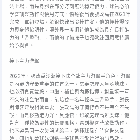
法上場，而是身體在部分時刻無法穩定發力，球員必須
學會調整動作與使用方式，傷癒復出後張政禹在2021年
完成一軍初登場，並很快敲出職棒首安，他的揮棒爆發
力與身體協調性，讓外界一度期待他能成為具有長打能
力的「游擊砲」，而他的守備底子也讓教練團願意持續
給予機會。
接下主力游擊
2022年，張政禹逐漸接下味全龍主力游擊手角色，游擊
是內野防守最重要的位置之一，需要處理大量滾地球，
也必須負責雙殺、中繼、補位與內野指揮，對重返一軍
不久的味全龍而言，能培養一名年輕本土游擊手，對長
期陣容建設相當重要，張政禹的守備特色不是完全不失
誤，而是移動能力好、反應快，也敢處理高難度球，他
帶有一種較為野性的比賽風格，遇到機會時敢做動作，
也不容易因一次失誤就縮手，這種球風有時會帶來風
險，卻也能替球隊創造一般球員不敢嘗試的出局數。