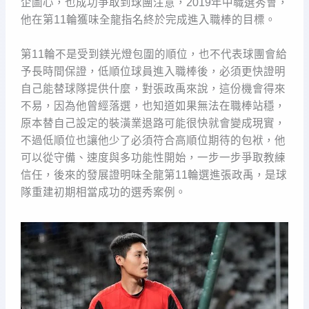
企圖心，也成功爭取到球團注意，2019年中職選秀會，
他在第11輪獲味全龍指名終於完成進入職棒的目標。
第11輪不是受到鎂光燈包圍的順位，也不代表球團會給
予長時間保證，低順位球員進入職棒後，必須更快證明
自己能替球隊提供什麼，對張政禹來說，這份機會得來
不易，因為他曾經落選，也知道如果無法在職棒站穩，
原本替自己設定的裝潢業退路可能很快就會變成現實，
不過低順位也讓他少了必須符合高順位期待的包袱，他
可以從守備、速度與多功能性開始，一步一步爭取教練
信任，後來的發展證明味全龍第11輪選進張政禹，是球
隊重建初期相當成功的選秀案例。