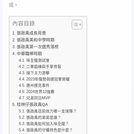
成。
內容目錄
張政禹成長背景
張政禹美和中學時期
張政禹第一次選秀落榜
中華職棒時期
味全龍測試會
二軍磨練與手掌骨裂
接下主力游擊
2023年傷勢與總冠軍榮耀
德州撲克事件
2024世界12強賽
兄弟同日MVP
桂林仔張政禹QA
張政禹目前效力哪一支球隊？
張政禹的弟弟是誰？
張政禹如何加入味全龍？
張政禹的守備特色是什麼？