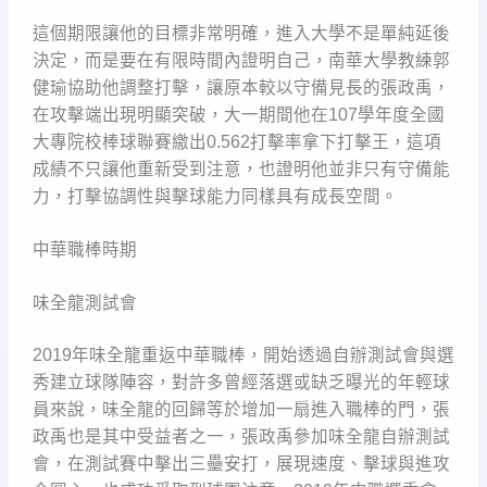
這個期限讓他的目標非常明確，進入大學不是單純延後
決定，而是要在有限時間內證明自己，南華大學教練郭
健瑜協助他調整打擊，讓原本較以守備見長的張政禹，
在攻擊端出現明顯突破，大一期間他在107學年度全國
大專院校棒球聯賽繳出0.562打擊率拿下打擊王，這項
成績不只讓他重新受到注意，也證明他並非只有守備能
力，打擊協調性與擊球能力同樣具有成長空間。
中華職棒時期
味全龍測試會
2019年味全龍重返中華職棒，開始透過自辦測試會與選
秀建立球隊陣容，對許多曾經落選或缺乏曝光的年輕球
員來說，味全龍的回歸等於增加一扇進入職棒的門，張
政禹也是其中受益者之一，張政禹參加味全龍自辦測試
會，在測試賽中擊出三壘安打，展現速度、擊球與進攻