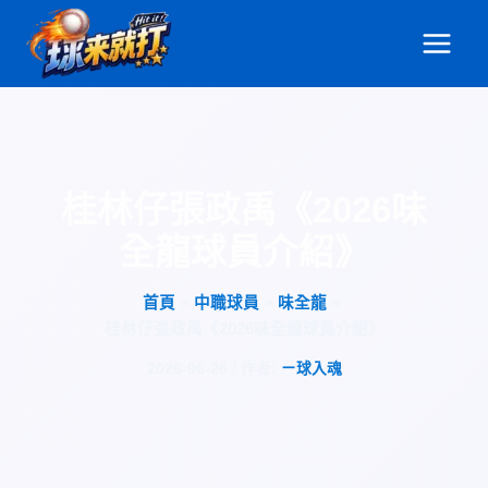
跳
至
主
要
內
容
桂林仔張政禹《2026味
全龍球員介紹》
首頁
中職球員
味全龍
桂林仔張政禹《2026味全龍球員介紹》
2026-06-26
/ 作者:
ㄧ球入魂