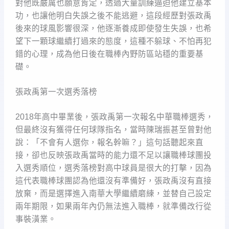
對他既嚴厲也願意肯定，透過大量訓練逼迫他建立基本
功，也讓他明白失誤之後不能逃避，這段經歷對張政禹
後來的球風影響很深，他逐漸養成即使發生失誤，也希
望下一顆球繼續打過來的態度，這種不躲球、不怕再犯
錯的心理，成為他日後在職棒內野防區站穩的重要基
礎。
張政禹第一次選秀落榜
2018年高中畢業後，張政禹第一次報名中華職棒選秀，
但最終沒有獲得任何球隊指名，當時陳瑞振甚至曾對他
說：「不會有人選你，報名幹嘛？」這句話聽起來直
接，卻也反映張政禹當時的能力還不足以讓職棒球團投
入選秀順位，選秀落榜對高中球員是很大的打擊，因為
這代表職棒球團認為他還沒有準備好，張政禹沒有直接
放棄，而是選擇進入南華大學繼續磨練，並替自己設定
兩年期限，如果兩年內仍無法進入職棒，就準備改行從
事裝潢業。