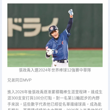
張政禹入選2024年世界棒球12強賽中華隊
兄弟同日MVP
進入2026年後張政禹逐漸累積職棒生涯里程碑，達成生
涯300支安打與100分打點，對一名第11輪起步的內野
手來說，這些數字代表他已經從名單邊緣球員，成為能