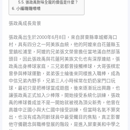
張政禹對味全龍的價值是什麼？
小編嘰嘰喳喳
張政禹成長背景
張政禹出生於2000年6月8日，來自屏東縣車城鄉海口
村，具有四分之一阿美族血統，他的阿嬤來自花蓮縣玉
里鎮松浦里，阿嬤的兄弟張文榮曾擔任當地滿自然部落
頭目，因此張政禹與花蓮阿美族文化也有深厚連結，張
政禹出身棒球家庭，三兄弟都曾接觸棒球，大哥張棋宏
曾參與棒球運動，弟弟張士綸後來同樣進入職棒，成為
中信兄弟內野手，兄弟三人小時候常在奶奶家門口玩
球，最初只是把棒球當成遊戲，後來逐漸玩出興趣，也
讓張政禹正式加入少棒隊，開始接受系統化訓練，張政
禹的棒球養成並不是一開始就被視為頂尖新秀，他曾在
高雄中正國小與大仁國中接受訓練，但當時名氣不算突
出，也沒有成為同齡球員中最受矚目的焦點，真正影響
他守備觀念與職棒發展的階段，是進入屏東美和中學之