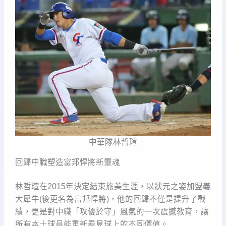
中華隊林哲瑄
回歸中職塑造富邦悍將新靈魂
林哲瑄在2015年決定結束旅美生涯，以狀元之姿加盟義
大犀牛(後更名為富邦悍將)，他的回歸不僅是提升了戰
績，更是對中職「攻優於守」風氣的一次震撼教育，讓
所有本土球員能重新看見球上的不同價值。