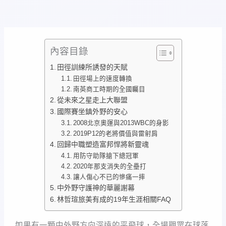
內容目錄
田徑訓練所誘發的天賦
田徑場上的速度轉換
南英商工時期的全國矚目
從未來之星走上大聯盟
國際賽坐鎮外野的安心
2008北京奧運與2013WBC的身影
2019P12的老將價值與雷射肩
回歸中職塑造富邦悍將新靈魂
用防守助隊搶下總冠軍
2020年那支消失的全壘打
讓人傷心不已的慘痛一摔
中外野守護神的華麗謝幕
林哲瑄旅美有成的19年生涯相關FAQ
如果有一顆中外野方向深遠的平飛球，全場觀眾在球落