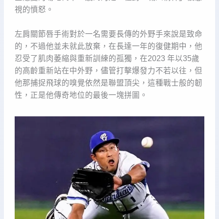
視的憤怒。
左肩關節唇手術對於一名需要長傳的外野手來說是致命
的，不過他並未就此放棄，在長達一年的復健期中，他
忍受了肌肉萎縮與重新訓練的孤獨，在2023 年以35歲
的高齡重新站在中外野，儘管打擊爆發力不若以往，但
他那捕捉飛球的嗅覺依然是聯盟頂尖，這種戰士般的韌
性，正是他傳奇地位的最後一塊拼圖。