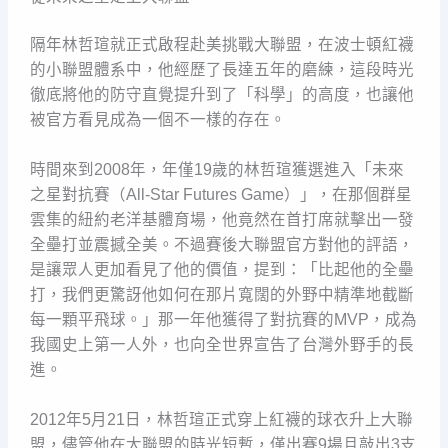
隔年林哲瑄就正式啟程赴美挑戰大聯盟，在波士頓紅襪
的小聯盟體系中，他經歷了長達五年的磨練，這段時光
徹底將他的防守直覺提升到了「科學」的高度，也讓他
被官方看見成為一個不一樣的存在。
時間來到2008年，年僅19歲的林哲瑄獲選進入「未來
之星對抗賽（All-Star Futures Game）」，在那個群星
雲集的紐約老洋基體育場，他竟然在首打席就擊出一發
全壘打並震撼全美。不過賽後大聯盟官方對他的評語，
是讓眾人更加看見了他的價值，提到：「比起他的全壘
打，我們更驚訝他如何在那片寬闊的外野中精準地截斷
每一顆平飛球。」那一年他獲得了對抗賽的MVP，成為
我國史上第一人外，也向全世界宣告了台灣外野手的長
進。
2012年5月21日，林哲瑄正式穿上紅襪的球衣升上大聯
盟，儘管他在大聯盟的時光短暫，僅出賽9場且敲出3支