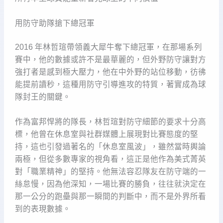
用防守助隊搶下總冠軍
2016 年林哲瑄帶領義大犀牛奪下總冠軍，在那場系列
賽中，他的數據或許不是最華麗的，但外野防守讓對方
強打者是感到極大壓力，他在中外野的站位移動，彷彿
能提前讀秒，這種用防守引導進攻的特質，著實成為球
隊封王的關鍵。
作為富邦悍將的隊長，林哲瑄對防守細節的要求十分高
標，他曾在休息室與社群媒體上展現對比賽態度的堅
持，這也引發過著名的「休息室風波」，雖然當時輿論
兩極，但從多數專家的視角看，這正是他作為美式菁英
對「職業精神」的堅持。他無法容忍隊友在防守端的一
絲怠慢，因為他深知，一場比賽的勝負，往往就決定在
那一公分的跑壘與那一瞬間的判斷中，而不是外界所看
到的表現數據。