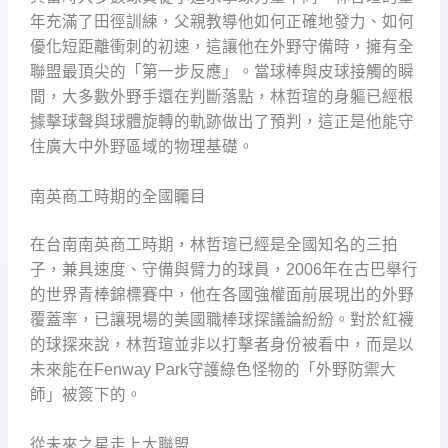
年充滿了田徑訓練，父親教導他如何正確地發力、如何
優化短距離衝刺的初速，這讓他在外野守備時，擁有全
聯盟最頂尖的「第一步反應」。當球棒與皮球接觸的瞬
間，大多數外野手還在判斷落點，林哲瑄的身軀已經根
據擊球聲與球體旋轉的軌跡做出了預判，這正是他能守
住廣大中外野區域的物理基礎。
南英商工時期的全國矚目
在台南南英商工時期，林哲瑄已經是全國知名的三拍
子，兼具速度、守備與臂力的球員，2006年在古巴舉行
的世界青棒錦標賽中，他在各國強權面前展現出的外野
覆蓋率，已讓現場的美國職棒球探議論紛紛。對於紅襪
的球探來說，林哲瑄並非以打擊者身份被看中，而是以
未來能在Fenway Park守護綠色怪物的「外野防禦大
師」被簽下的。
從未來之星走上大聯盟