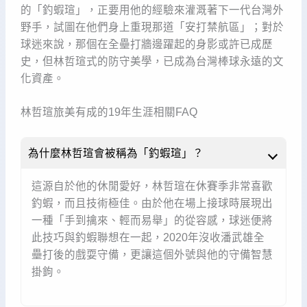
的「釣蝦瑄」，正要用他的經驗來灌溉著下一代台灣外
野手，試圖在他們身上重現那道「安打禁航區」；對於
球迷來說，那個在全壘打牆邊躍起的身影或許已成歷
史，但林哲瑄式的防守美學，已成為台灣棒球永遠的文
化資產。
林哲瑄旅美有成的19年生涯相關FAQ
為什麼林哲瑄會被稱為「釣蝦瑄」？
這源自於他的休閒愛好，林哲瑄在休賽季非常喜歡
釣蝦，而且技術極佳。由於他在場上接球時展現出
一種「手到擒來、輕而易舉」的從容感，球迷便將
此技巧與釣蝦聯想在一起，2020年沒收潘武雄全
壘打後的戲耍守備，更讓這個外號與他的守備智慧
掛鉤。