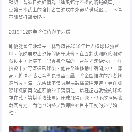
默契，曾被日媒評價為「連風都穿不透的鋼鐵鐵壁」，
更讓日本武士的強打者在進攻中外野時備感壓力，不得
不調整打擊策略。
2019P12的老將價值與雷射肩
即便隨著年齡增長，林哲瑄在2019年世界棒球12強賽
中，依然展現出恐怖的防守威脅。在面對澳洲隊的關鍵
戰役中，上演了一記震撼全場的「雷射光速傳球」，在
接殺中外野深遠飛球後，他在全速移動中瞬間煞車、轉
身，將球不落地精準長傳至三壘，將企圖推進的跑者刺
殺出局。這一記傳球不僅讓現場轉播驚呼連連，更在國
際球探間再次證明他的手臂價值，這種超越數據的球場
存在感，讓對手教練團即便球飛得再深，也不敢輕易挑
戰其臂力，而他也始終是教練團心目中不動的外野領
袖。