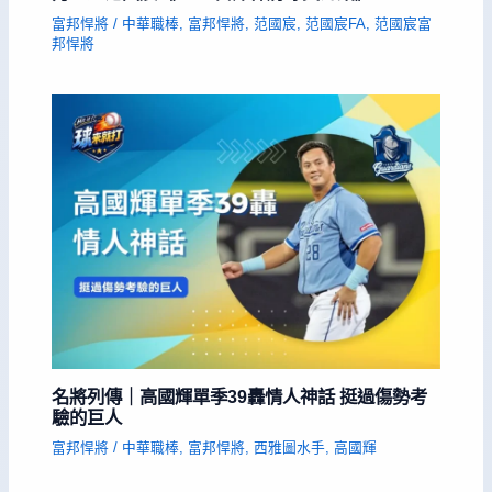
富邦悍將
/
中華職棒
,
富邦悍將
,
范國宸
,
范國宸FA
,
范國宸富
邦悍將
名將列傳｜高國輝單季39轟情人神話 挺過傷勢考
驗的巨人
富邦悍將
/
中華職棒
,
富邦悍將
,
西雅圖水手
,
高國輝