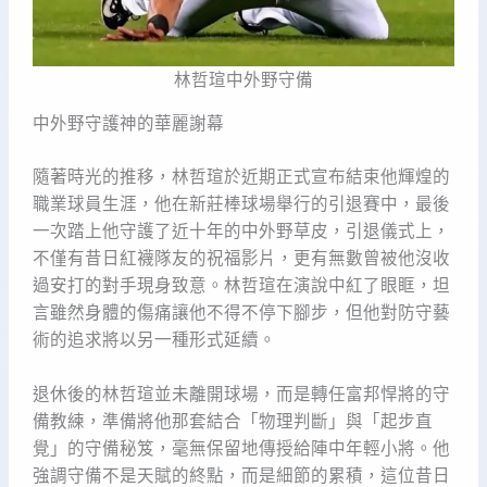
林哲瑄中外野守備
中外野守護神的華麗謝幕
隨著時光的推移，林哲瑄於近期正式宣布結束他輝煌的
職業球員生涯，他在新莊棒球場舉行的引退賽中，最後
一次踏上他守護了近十年的中外野草皮，引退儀式上，
不僅有昔日紅襪隊友的祝福影片，更有無數曾被他沒收
過安打的對手現身致意。林哲瑄在演說中紅了眼眶，坦
言雖然身體的傷痛讓他不得不停下腳步，但他對防守藝
術的追求將以另一種形式延續。
退休後的林哲瑄並未離開球場，而是轉任富邦悍將的守
備教練，準備將他那套結合「物理判斷」與「起步直
覺」的守備秘笈，毫無保留地傳授給陣中年輕小將。他
強調守備不是天賦的終點，而是細節的累積，這位昔日