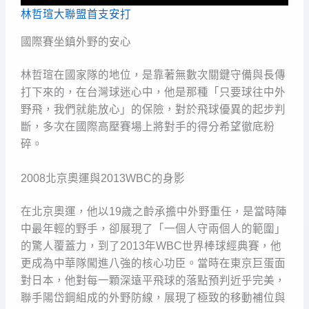
林哲瑄大聯盟首支安打
國際賽坐鎮外野的安心
林哲瑄在國家隊的地位，是靠著無數次關鍵守備與長傳
打下來的，在台灣球迷心中，他是那種「只要球往中外
野飛，我們就能放心」的保險，對於飛球優異的起步判
斷，多次在國際高壓賽場上將對手的得分希望徹底粉
碎。
2008北京奧運與2013WBC的身影
在北京奧運，他以19歲之齡承擔中外野重任，是當時陣
中最年輕的野手，卻展現了「一個人守兩個人的範圍」
的驚人覆蓋力，到了2013年WBC世界棒球經典賽，他
更成為中華隊闖進八強的核心功臣。當時在東京巨蛋面
對日本，他對每一顆深遠平飛球的落點預判近乎完美，
聯手陽岱鋼組成的外野防線，展現了極致的移動補位與