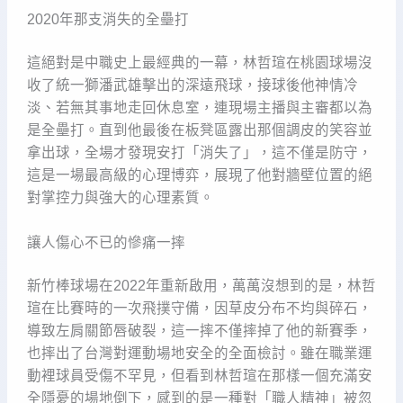
2020年那支消失的全壘打
這絕對是中職史上最經典的一幕，林哲瑄在桃園球場沒
收了統一獅潘武雄擊出的深遠飛球，接球後他神情冷
淡、若無其事地走回休息室，連現場主播與主審都以為
是全壘打。直到他最後在板凳區露出那個調皮的笑容並
拿出球，全場才發現安打「消失了」，這不僅是防守，
這是一場最高級的心理博弈，展現了他對牆壁位置的絕
對掌控力與強大的心理素質。
讓人傷心不已的慘痛一摔
新竹棒球場在2022年重新啟用，萬萬沒想到的是，林哲
瑄在比賽時的一次飛撲守備，因草皮分布不均與碎石，
導致左肩關節唇破裂，這一摔不僅摔掉了他的新賽季，
也摔出了台灣對運動場地安全的全面檢討。雖在職業運
動裡球員受傷不罕見，但看到林哲瑄在那樣一個充滿安
全隱憂的場地倒下，感到的是一種對「職人精神」被忽