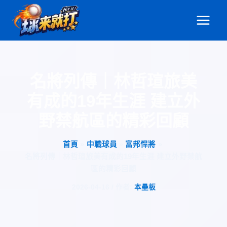
跳
至
主
要
內
容
名將列傳｜林哲瑄旅美
有成的19年生涯 建立外
野禁航區的精彩回顧
首頁
中職球員
富邦悍將
名將列傳｜林哲瑄旅美有成的19年生涯 建立外野禁航
區的精彩回顧
2026-04-16
/ 作者:
本壘板