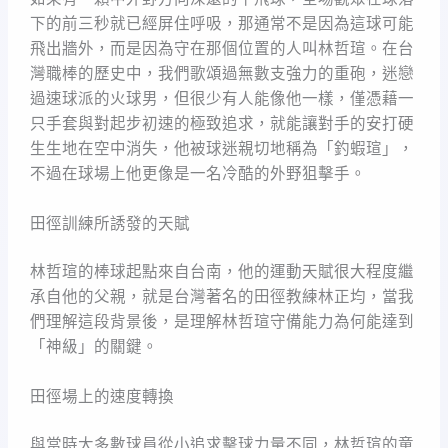
下的前三秒就已經屏住呼吸，那通常不是因為這球可能
飛出牆外，而是因為守在那個位置的人叫林哲瑄。在台
灣職棒的歷史中，我們歌頌過無數支強力的重砲，迷戀
過速球派的火球男，但很少有人能像他一樣，僅憑藉一
只手套與對起步初速的極致追求，就能讓對手的安打硬
生生地在空中消失，他被球迷親切地稱為「釣蝦瑄」，
不過在球場上他更像是一名冷酷的外野狙擊手。
田徑訓練所誘發的天賦
林哲瑄的棒球起點來自台南，他的運動天賦很大程度繼
承自他的父親，就是台灣著名的田徑教練林正均，當我
們理解這段背景後，是理解林哲瑄守備能力為何能達到
「神級」的關鍵。
田徑場上的速度轉換
與當時大多數球員從小追求擊球力量不同，林哲瑄的童