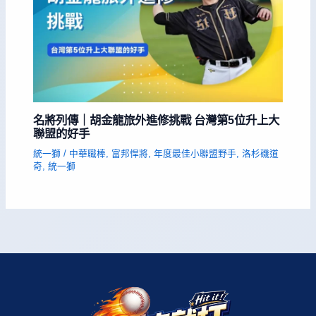
名將列傳｜胡金龍旅外進修挑戰 台灣第5位升上大
聯盟的好手
統一獅
/
中華職棒
,
富邦悍將
,
年度最佳小聯盟野手
,
洛杉磯道
奇
,
統一獅