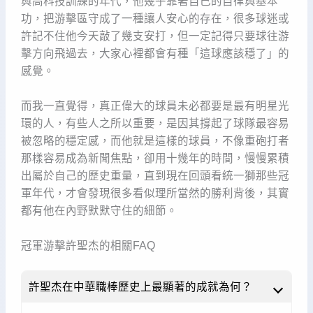
與高科技訓練的年代，他幾乎靠著自己的自律與基本
功，把游擊區守成了一種讓人安心的存在，很多球迷或
許記不住他今天敲了幾支安打，但一定記得只要球往游
擊方向飛過去，大家心裡都會有種「這球應該穩了」的
感覺。
而我一直覺得，真正偉大的球員未必都要是最有明星光
環的人，有些人之所以重要，是因其撐起了球隊最容易
被忽略的穩定感，而他就是這樣的球員，不像重砲打者
那樣容易成為新聞焦點，卻用十幾年的時間，慢慢累積
出屬於自己的歷史重量，直到現在回頭看統一獅那些冠
軍年代，才會發現很多看似理所當然的勝利背後，其實
都有他在內野默默守住的細節。
冠軍游擊許聖杰的相關FAQ
許聖杰在中華職棒歷史上最顯著的成就為何？