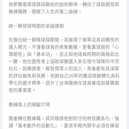
他那雙看穿球路與戰術的銳利眼神，轉向了球員開發與
教練職務，開啟了人生的第二曲線。
統一獅球探時期的卓越建樹
在擔任統一獅隊球探期間，其展現了精準且具前瞻性的
識人眼光，不僅看球員的表象數據，更看重球員的「心
理韌性」與「基本功」，這正與他球員時期的風格如出
一轍，他在選秀會上協助球團選入多位現今球隊的中流
柱石，如陳傑憲、蘇智傑等人的加入，背後都有其深厚
的評估報告與見解，他將自己20年的職涯經驗轉化為科
學化的選才標準，提升了台灣職棒在球員養成與基層開
發的專業度。
教練席上的細膩叮嚀
隨後轉任教練職，其同樣將他對防守的熱忱體系化，強
調「基本動作的自動化」，要求年輕內野手必須在練習