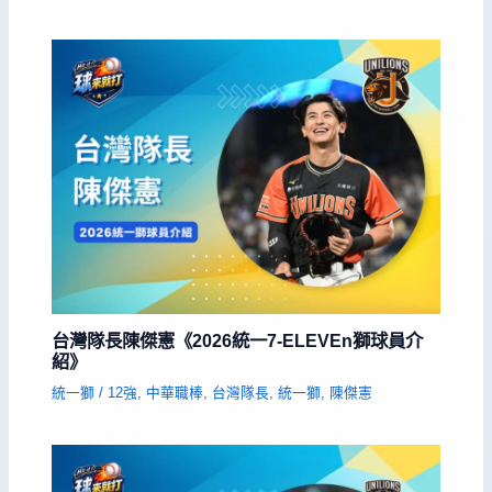
台灣隊長陳傑憲《2026統一7-ELEVEn獅球員介
紹》
統一獅
/
12強
,
中華職棒
,
台灣隊長
,
統一獅
,
陳傑憲