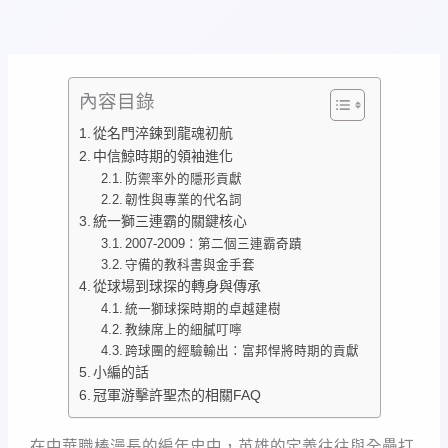
內容目錄
從名門淬鍊到龍魂初航
中信鯨時期的領袖進化
防禦率外的隱形貢獻
韌性與專業的代名詞
統一獅三連霸的關鍵核心
2007-2009：第二個三連霸奇蹟
守備的教科書與金手套
從球場到球探的轉身與傳承
統一獅球探時期的卓越建樹
教練席上的細膩叮嚀
跨球團的經驗輸出：富邦悍將時期的貢獻
小編的話
冠軍游擊許聖杰的相關FAQ
在中華職棒漫長的編年史中，英雄的定義往往與全壘打