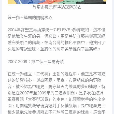
許聖杰展示所待過球隊球衣
統一獅三連霸的關鍵核心
2004年許聖杰再換穿統一7-ELEVEn獅隊戰袍，這不僅
是他職業生涯的另一個巔峰，更是將防守藝術與贏球經
驗完美融合的階段，在南台灣的橘色軍團中，他找回了
久違的奪冠滋味，並將他的防守美學推向了最高峰。
2007-2009：第二個三連霸奇蹟
在統一獅建立「三代獅」王朝的過程中，他正是不可或
缺的防禦核心，與高國慶、陽森、布雷組成的內野陣
容，被公認為中職史上防守與火力兼具的夢幻連線，特
別是在2007年至2009年的三連霸期間，是多次在總冠
軍賽展現「大賽型球員」的本色。能預讀對手的進攻企
圖，用關鍵雙殺守備澆熄對手反撲氣焰，是中職歷史上
極少數能先後參與兩支不同球隊三連霸的球員，這也印