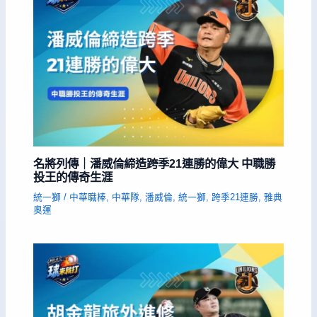
名將列傳｜潘威倫締造跨季21連勝的偉大 中職勝
投王的傳奇生涯
統一獅
/
中華職棒
,
中華隊
,
潘威倫
,
統一獅
,
跨季21連勝
,
雅典
奧運