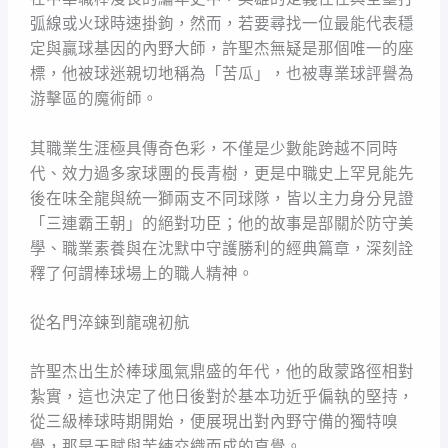
弧線或火球時速掛鉤，然而，若要尋找一位最能代表穩
定與贏球基因的內野大師，許聖杰無疑是那個唯一的座
標，他被球迷親切地稱為「苦瓜」，也被專業球評譽為
游擊區的魔術師。
其職業生涯極具傳奇色彩，不僅是少數能跨越不同時
代、效力過多家球團的長青樹，更是中職史上罕見能先
後在味全龍與統一獅兩支不同球隊，皆以主力身分見證
「三連霸王朝」的絕對功臣；他的故事是部關於防守美
學、職業素養與在沈默中守護勝利的經典篇章，深刻詮
釋了何謂棒球場上的職人精神。
從名門淬鍊到龍魂初航
許聖杰出生於棒球風氣鼎盛的年代，他的啟蒙路徑相對
紮實，這也決定了他日後對於基本功近乎偏執的堅持，
從三級棒球時期開始，便展現出對內野守備的獨特嗅
覺，那是天賦與苦練交織而成的直覺。