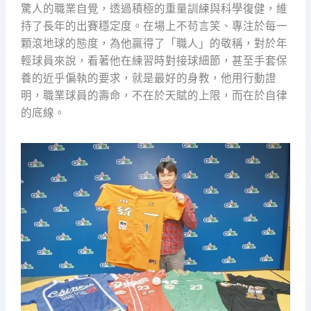
驚人的職業自覺，透過積極的重量訓練與科學復健，維
持了長年的出賽穩定度。在場上不苟言笑、專注於每一
顆滾地球的態度，為他贏得了「職人」的敬稱，對於年
輕球員來說，看著他在練習時對接球細節，甚至手套保
養的近乎偏執的要求，就是最好的身教，他用行動證
明，職業球員的壽命，不在於天賦的上限，而在於自律
的底線。