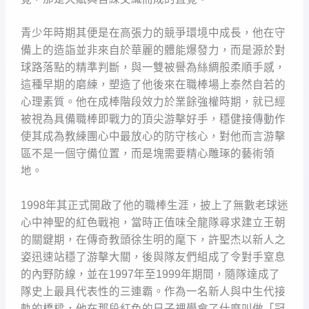
青少年時期其便是在高張力的競爭環境中成長，他在守
備上的造詣並非來自於華麗的體能爆發力，而是源於對
球路落點的精準判斷，與一雙被譽為絲綢般柔順手感，
這種早期的磨練，塑造了他後來在職棒場上泰然自若的
心理素質。他在成棒階段效力於業餘強權時期，就已經
被視為具備職棒即戰力的頂尖游擊好手，穩健接傳動作
使其成為教練團心中最放心的防守核心，對他而言游擊
區不是一個守備位置，而是塊需要精心雕琢的藝術領
地。
1998年其正式開啟了他的職棒生涯，披上了無數老球迷
心中神聖的紅色戰袍，當時正值味全龍隊尋求建立王朝
的關鍵期，在傳奇教頭徐生明的麾下，許聖杰以新人之
姿迅速站穩了游擊大關，後與隊友們組成了令對手窒息
的內野防線，並在1997年至1999年期間，隨隊達成了
隊史上最具代表性的三連霸。作為一名新人與中生代接
軌的橋樑，他在那段紅色的日子裡學會了什麼叫做「冠