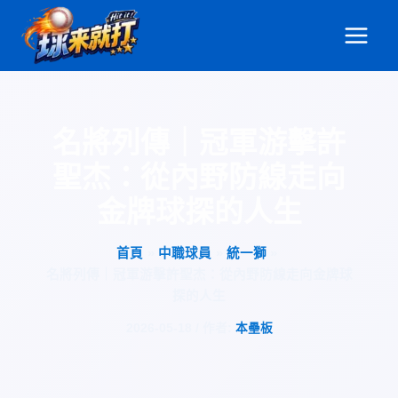
跳
至
主
要
內
容
名將列傳｜冠軍游擊許
聖杰：從內野防線走向
金牌球探的人生
首頁
中職球員
統一獅
名將列傳｜冠軍游擊許聖杰：從內野防線走向金牌球
探的人生
2026-05-18
/ 作者:
本壘板