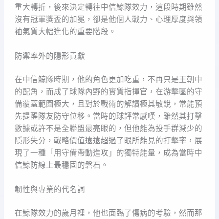
重大轉折，後來決定轉往中信鯨隊效力，這段時期雖然
沒有冠軍獎盃的加冕，卻是他個人戰力、心理厚度與領
袖氣質大幅進化的重要階段。
防禦率外的隱形貢獻
在中信鯨隊時期，他的角色更加吃重，不再只是王朝中
的配角，而成了球隊內野的實質指揮官，在游擊區的守
備覆蓋範圍極大，且對於戰術的解讀極其敏銳，常能預
先提醒隊友防守位移。當時的球評常感嘆，雖然其打擊
數據或許不是全聯盟最亮眼的，但他能為投手群減少的
隱形失分，戰略價值遠遠超過了眼所能見的打擊率，展
現了一種「用守備帶動進攻」的獨特能量，成為當時中
信鯨防線上最穩固的磐石。
韌性與專業的代名詞
在鯨隊效力的歲月裡，他也面臨了傷病的考驗，然而那