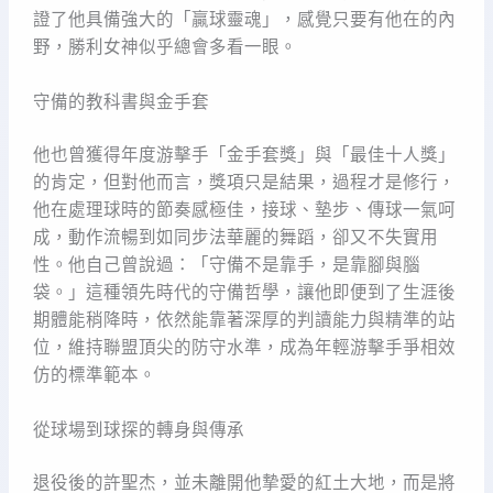
證了他具備強大的「贏球靈魂」，感覺只要有他在的內
野，勝利女神似乎總會多看一眼。
守備的教科書與金手套
他也曾獲得年度游擊手「金手套獎」與「最佳十人獎」
的肯定，但對他而言，獎項只是結果，過程才是修行，
他在處理球時的節奏感極佳，接球、墊步、傳球一氣呵
成，動作流暢到如同步法華麗的舞蹈，卻又不失實用
性。他自己曾說過：「守備不是靠手，是靠腳與腦
袋。」這種領先時代的守備哲學，讓他即便到了生涯後
期體能稍降時，依然能靠著深厚的判讀能力與精準的站
位，維持聯盟頂尖的防守水準，成為年輕游擊手爭相效
仿的標準範本。
從球場到球探的轉身與傳承
退役後的許聖杰，並未離開他摯愛的紅土大地，而是將