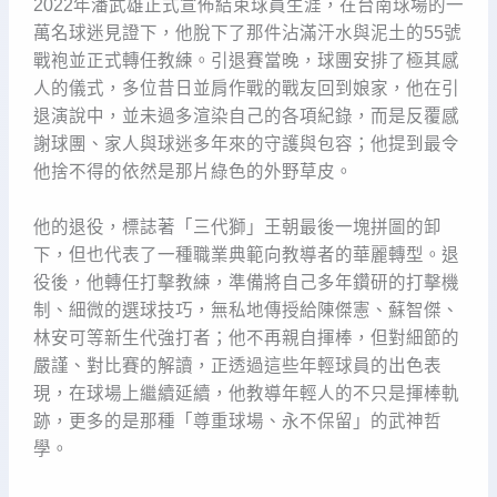
2022年潘武雄正式宣佈結束球員生涯，在台南球場的一
萬名球迷見證下，他脫下了那件沾滿汗水與泥土的55號
戰袍並正式轉任教練。引退賽當晚，球團安排了極其感
人的儀式，多位昔日並肩作戰的戰友回到娘家，他在引
退演說中，並未過多渲染自己的各項紀錄，而是反覆感
謝球團、家人與球迷多年來的守護與包容；他提到最令
他捨不得的依然是那片綠色的外野草皮。
他的退役，標誌著「三代獅」王朝最後一塊拼圖的卸
下，但也代表了一種職業典範向教導者的華麗轉型。退
役後，他轉任打擊教練，準備將自己多年鑽研的打擊機
制、細微的選球技巧，無私地傳授給陳傑憲、蘇智傑、
林安可等新生代強打者；他不再親自揮棒，但對細節的
嚴謹、對比賽的解讀，正透過這些年輕球員的出色表
現，在球場上繼續延續，他教導年輕人的不只是揮棒軌
跡，更多的是那種「尊重球場、永不保留」的武神哲
學。