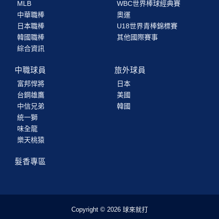
MLB
WBC世界棒球經典賽
中華職棒
奧運
日本職棒
U18世界青棒錦標賽
韓國職棒
其他國際賽事
綜合資訊
中職球員
旅外球員
富邦悍將
日本
台鋼雄鷹
美國
中信兄弟
韓國
統一獅
味全龍
樂天桃猿
髮香專區
Copyright © 2026 球來就打