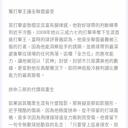
獲打擊王讓全聯盟最受
其打擊姿勢穩定且富有韻律感，他對好球帶的判斷精準
到近乎冷酷，2009年他以三成六七的打擊率奪下生涯首
座打擊王，當時的球評普遍認為，他是全聯盟最難被三
振的打者，因為他能洞察投手的誘餌，並將球帶到最深
處後擊往球場的任何角落。這種「全方位」的進攻能
力，讓他被冠以「武神」封號，封號不只是讚美他的數
據，更是對他在高壓賽況下，如同神祇般冷靜判讀比賽
能力的最高致敬。
拼命三郎的代價與重生
如果說其職業生涯有什麼陰影，那無疑是那如影隨形、
近乎殘酷的傷病，因為他極度拼命、從不保留的打球風
格，是多次因為飛撲接球或全力衝刺而受傷。他曾留下
一句令無數球迷動容的名言：「只要穿上這身球衣，就