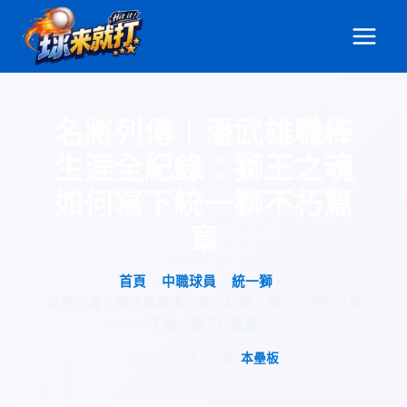
跳
至
主
要
內
名將列傳｜潘武雄職棒
容
生涯全紀錄：獅王之魂
如何寫下統一獅不朽篇
章
首頁
中職球員
統一獅
名將列傳｜潘武雄職棒生涯全紀錄：獅王之魂如何寫
下統一獅不朽篇章
2026-05-11
/ 作者:
本壘板