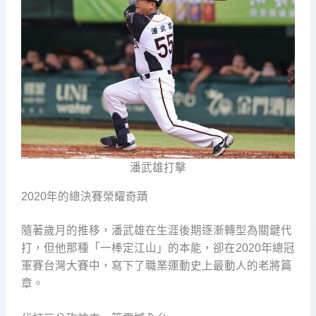
潘武雄打擊
2020年的總決賽榮耀奇蹟
隨著歲月的推移，潘武雄在生涯後期逐漸轉型為關鍵代
打，但他那種「一棒定江山」的本能，卻在2020年總冠
軍賽台灣大賽中，寫下了職業運動史上最動人的老將篇
章。