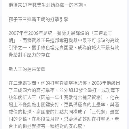
他後來17年職業生涯始終如一的基調。
獅子軍三連霸王朝的打擊引擎
2007年至2009年是統一獅隊史最輝煌的「三連霸王
朝」，而潘武雄正是這部奪冠機器中最不可或缺的高效
引擎之一，攜手綠色坦克高國慶，成為府城大軍最有效
帶給對手壓力的存在
新人王的遲來榮耀
在三連霸期間，他的打擊數據堪稱恐怖，2008年他繳出
了三成四六的高打擊率，並外加13發全壘打，成功奪下
該年度新人王（因前一年出賽數符合補足資格），他在
場上不僅能敲出關鍵安打，更具備極高的上壘率，與潘
威倫的投球、高國慶的打點共同構成了「三代獅」最堅
固的脊樑，在那段歲月裡，只要潘武雄站在打擊區，看
台上的獅迷就擁有一種絕對的安心感。