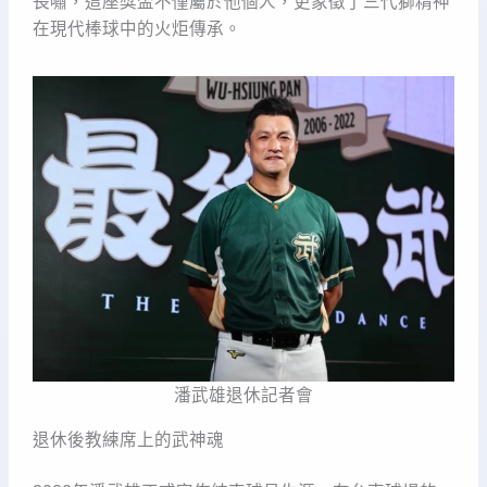
長嘯，這座獎盃不僅屬於他個人，更象徵了三代獅精神
在現代棒球中的火炬傳承。
潘武雄退休記者會
退休後教練席上的武神魂