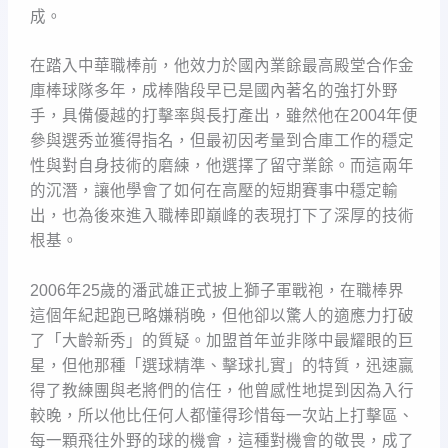
成。
在踏入中華職棒前，他效力於國內業餘最高殿堂合作金
庫棒球隊多年，成棒階段早已是國內著名的強打外野
手，具備優越的打擊率與長打產出，雖然他在2004年便
參與選秀並獲得指名，但最初因考量到合庫工作的穩定
性與對自身技術的磨練，他選擇了留守業餘。而這兩年
的沉潛，讓他學會了如何在高壓的短期賽事中穩定輸
出，也為後來進入職棒即巔峰的表現打下了深厚的技術
根基。
2006年25歲的潘武雄正式披上獅子軍戰袍，在職棒界
這個年紀起跑已略嫌稍晚，但他卻以驚人的適應力打破
了「大齡新秀」的質疑。加盟首年並非隊中最耀眼的巨
星，但他那種「選球精準、擊球扎實」的特質，迅速贏
得了教練團與老將們的信任，他曾感性地提到因為入行
較晚，所以他比任何人都懂得珍惜每一次站上打擊區、
每一顆飛往外野的球的機會，這種對機會的敬畏，成了