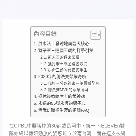
內容目錄
屏東沃土發跡地南霸天核心
獅子軍三連霸王朝的打擊引擎
新人王的遲來榮耀
獲打擊王讓全聯盟最受
拼命三郎的代價與重生
2020年的總決賽榮耀奇蹟
代打三分砲神來一筆震撼全台
總決賽MVP的尊榮授與
退休後教練席上的武神魂
永遠的55號永恆的獅子心
潘武雄職棒生涯的相關FAQ
在CPBL中華職棒的30餘載長河中，統一 7-ELEVEn獅
隊始終以傳統勁旅的姿態屹立於南台灣，而在這支被譽