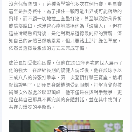
沒有保留空間。」這種哲學讓他多次在例行賽、明星賽
甚至是熱身賽中，為了接住一顆可能出界或可能落地的
飛球，而不顧一切地撞上全壘打牆，甚至導致肋骨骨折
或肩部脫臼。球迷曾心疼地戲稱他為「玻璃人」，但在
這些冷嘲熱諷背後，是他對職業道德最純粹的實踐，深
知自己的身體已傷痕累累，但只要踏上那片綠色草皮，
依然會選擇最激烈的方式去完成守備。
儘管長期受傷病困擾，但他在2012年再次向世人展示了
他的強大，在歷經長期的復健與調整後，他在該球季以
三成八八的誇張打擊率，第二次登頂打擊王寶座。這項
紀錄證明了，即便是身體機能受到限制，打擊直覺與技
術層次依然處於聯盟頂峰，他不僅是在與對手競爭，更
是在與自己那具不再完美的身體對話，並在其中找到了
共存與爆發的平衡點。