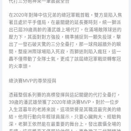
代打三分砲神來一筆震撼全台
在2020年對陣中信兄弟的總冠軍戰首戰，雙方是陷入焦
著且處於平手僵局，在最關鍵的延長賽時刻，統一獅派
出已屆39歲高齡的潘武雄上場代打，在滿場敵隊球迷的
壓力下，其面對對方強投，精準捕捉到一顆失投球，擊
出了一發石破天驚的三分全壘打，那一球飛越牆外的瞬
間，整座洲際球場陷入死寂，而獅迷則陷入瘋狂，這一
轟不僅帶動了全隊士氣，更成了該屆總冠軍戰逆轉奪冠
的火車頭。
總決賽MVP的尊榮授與
憑藉整個系列賽的高標發揮與這記關鍵的代打全壘打，
39歲的潘武雄榮獲了2020年總決賽MVP，對於一位步
入生涯暮年的老將來說，這項榮譽是其職涯最完美的總
結。他用行動向年輕球員展示，只要心臟夠大、經驗夠
深，老獅王依然能在最重要的舞台上，發出震懾全場的