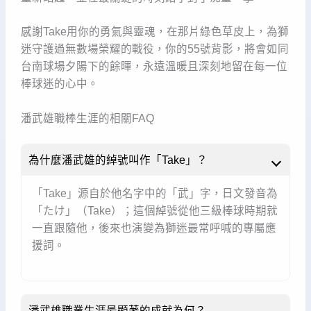
感謝Take用你的勇氣與靈魂，在那片綠色草皮上，為獅
迷守護過無數場榮耀的戰役，你的55號背影，將會如同
台南球場夕陽下的餘暉，永遠溫暖且深刻地留在每一位
棒球迷的心中。
潘武雄職棒生涯的相關FAQ
為什麼潘武雄的綽號叫作「Take」？
「Take」源自於他名字中的「武」字，日文發音為
「たけ」（Take）；這個綽號從他三級棒球時期就
一直跟隨他，後來也演變為獅迷最常呼喊的專屬應
援詞。
潘武雄職業生涯最顯著的成就為何？