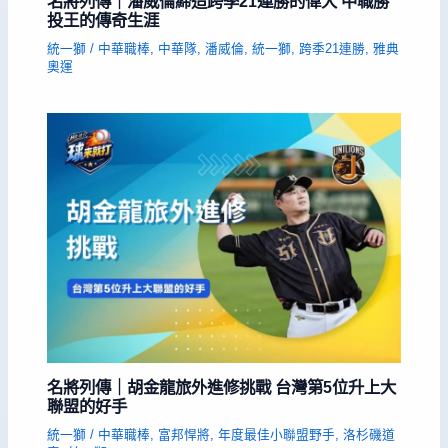
名將列傳｜潘威倫締造跨季21連勝的偉大 中職勝
投王的傳奇生涯
統一獅
/
中華職棒
,
中華隊
,
潘威倫
,
統一獅
,
跨季21連勝
,
雅典
奧運
名將列傳｜胡金龍旅外進修挑戰 台灣第5位升上大
聯盟的好手
統一獅
/
中華職棒
,
富邦悍將
,
年度最佳小聯盟野手
,
洛杉磯道