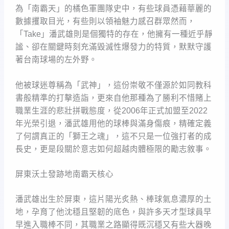
為「南霸天」的橘色軍團隊史中，有些球員憑藉華麗的
數據攫取目光，有些則以領袖魅力感召群眾然而，
「Take」潘武雄則是個獨特的存在，他擁有一種近乎靜
謐、卻在關鍵時刻充滿毀滅性爆發力的特質，默默守護
著台南球場的左外野。
他被球迷尊稱為「武神」，這份崇敬不僅源於如同教科
書般精準的打擊造詣，更來自他那種為了勝利不惜賭上
職業生涯的悲壯拼戰態度，從2006年正式加盟至2022
年光榮引退，潘武雄用他的球棒與滿身傷痕，精確定義
了何謂真正的「獅王之魂」，這不只是一位強打者的成
長史，更是段關於意志如何超越肉體極限的勵志敘事。
屏東沃土發跡地南霸天核心
潘武雄出生於屏東，這片陽光炙熱、棒球氣息濃厚的土
地，孕育了他沈穩且堅韌的底色，與許多天才型球員早
早進入職棒不同，其職業之路顯得既沉穩又有些大器晚