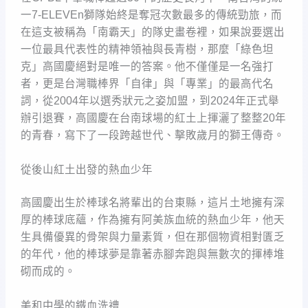
一7-ELEVEn獅隊始終是奪冠次數最多的傳統勁旅，而
在這支被稱為「南霸天」的隊史畫卷裡，如果說要選出
一位最具代表性的精神領袖與長青樹，那麼「綠色坦
克」高國慶絕對是唯一的答案。他不僅僅是一名強打
者，更是台灣職棒界「自律」與「專業」的最高代名
詞，從2004年以選秀狀元之姿加盟，到2024年正式舉
辦引退賽，高國慶在台南球場的紅土上揮灑了整整20年
的青春，寫下了一段跨越世代、擊敗歲月的獅王傳奇。
從後山紅土出發的熱血少年
高國慶出生於棒球名將輩出的台東縣，這片土地擁有深
厚的棒球底蘊，作為擁有阿美族血統的熱血少年，他天
生具備優異的骨架與力量素質，但在那個物資相對匱乏
的年代，他的棒球夢是靠著赤腳奔跑與無數次的揮棒堆
砌而成的。
美和中學的鐵血洗禮