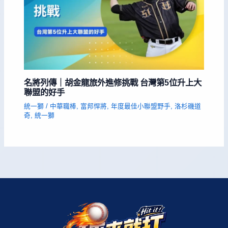
名將列傳｜胡金龍旅外進修挑戰 台灣第5位升上大
聯盟的好手
統一獅
/
中華職棒
,
富邦悍將
,
年度最佳小聯盟野手
,
洛杉磯道
奇
,
統一獅