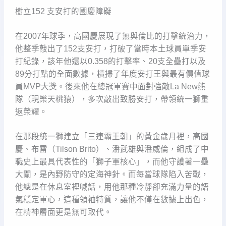
樹立152 支安打的國慶障礙
在2007年球季，高國慶展現了無與倫比的打擊統治力，
他整季敲出了152支安打，打破了當時本土球員單季安
打紀錄，該年他還以0.358的打擊率、20支全壘打以及
89分打點的全面數據，橫掃了年度安打王與最有價值球
員MVP大獎。後來他在總冠軍賽中面對強敵La New熊
隊（現樂天桃猿），多次敲出致勝安打，帶領統一獅重
返榮耀。
在那段統一獅建立「三連霸王朝」的黃金歲月裡，高國
慶、布雷（Tilson Brito）、潘武雄與潘威倫，組成了中
職史上最具代表性的「獅子軍核心」，而他守護著一壘
大關，是內野防守的定海神針。而每當球隊陷入苦戰，
他總是在休息室裡喊話，用他那種冷靜卻充滿力量的語
氣穩定軍心，這種領袖特質，讓他不僅在數據上出色，
在精神層面更是無可取代。