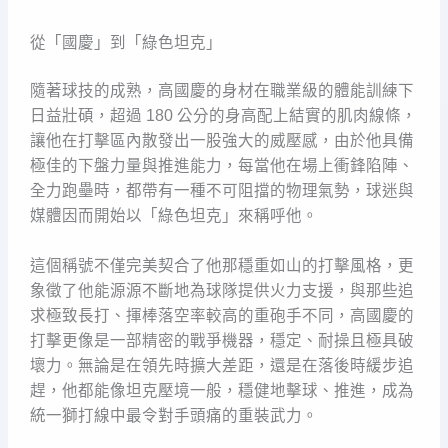
從「國慶」到「綠色坦克」
隨著球技的成熟，高國慶的身材在職業級的體能訓練下
日益壯碩，超過 180 公分的身高配上結實的肌肉線條，
讓他在打擊區內散發出一股強大的威壓感，由於他具備
極佳的下盤力量與推進能力，每當他在場上衝鋒陷陣、
全力跑壘時，都帶有一種不可阻擋的物理氣勢，球迷與
媒體因而開始以「綠色坦克」來稱呼他。
這個稱號不僅完美契合了他那穩重如山的打擊風格，更
象徵了他能源源不斷地為球隊提供火力支援，與那些追
求極致長打、揮棒落空率較高的重砲手不同，高國慶的
打擊更像是一部精密的戰爭機器，穩定、耐操且極具破
壞力。無論是在領先時擴大差距，還是在落後時緩步追
趕，他都能像坦克壓境一般，穩健地擊球、推進，成為
統一獅打線中最令對手頭痛的重裝武力。