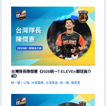
台灣隊長陳傑憲《2026統一7-ELEVEn獅球員介
紹》
統一獅
/
12強
,
中華職棒
,
台灣隊長
,
統一獅
,
陳傑憲