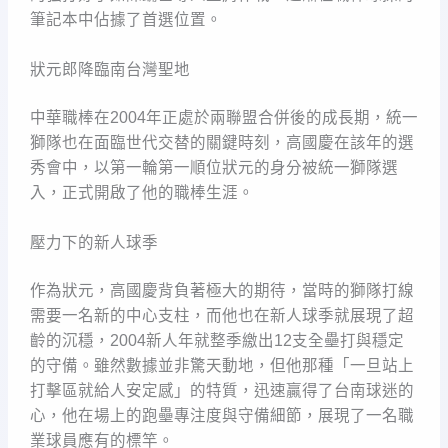
筆記本中佔據了首選位置。
狀元郎降臨南台灣聖地
中華職棒在2004年正處於兩聯盟合併後的成長期，統一
獅隊也在面臨世代交替的關鍵時刻，高國慶在該年的選
秀會中，以第一輪第一順位狀元的身分被統一獅隊選
入，正式開啟了他的職棒生涯。
壓力下的新人球季
作為狀元，高國慶背負著極大的期待，當時的獅隊打線
需要一名新的中心支柱，而他也在新人球季就展現了超
齡的沉穩，2004新人年就整季繳出12支全壘打與穩定
的守備。雖然數據並非驚天動地，但他那種「一旦站上
打擊區就給人安定感」的特質，迅速贏得了台南球迷的
心，他在場上的跑壘專注度與守備細節，展現了一名職
業球員應有的標竿。