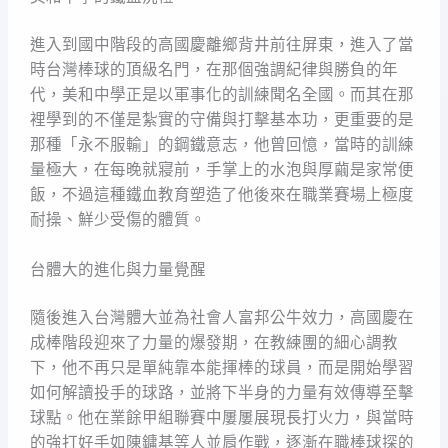
進入到國中階段的高國慶離鄉背井前往屏東，進入了當
時台灣棒球的頂級名門，在那個強調紀律與勝負的年
代，美和中學正是以軍事化的訓練聞名全國。而其在那
裡學到的不僅是紮實的守備與打擊基本功，更重要的是
那種「永不服輸」的鋼鐵意志，他曾回憶，當時的訓練
量極大，在每晚就寢前，手掌上的水泡與厚繭是家常便
飯，不過這種鐵血教育塑造了他後來在職業賽場上極度
耐操、鮮少受傷的體質。
台體大的進化與力量覺醒
隨後進入台灣體大並為社會人富邦公牛效力，高國慶在
成棒階段迎來了力量的爆發期，在教練團的細心調教
下，他不再只是單純靠本能揮棒的球員，而是開始學習
如何解讀投手的球路，並將下半身的力量有效傳導至擊
球點。他在業餘甲組聯賽中屢屢展現長打火力，與當時
的強打好手如陳鏞基等人並肩作戰，逐漸在職棒球探的