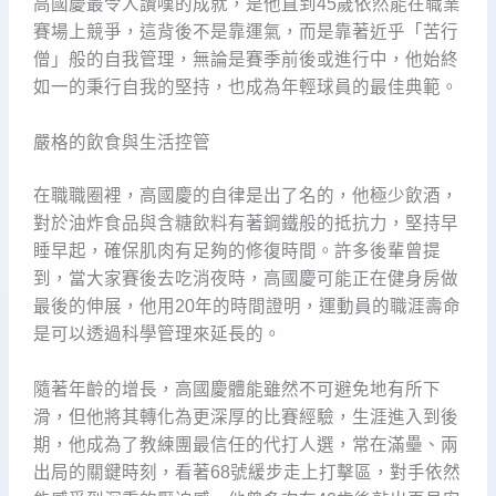
高國慶最令人讚嘆的成就，是他直到45歲依然能在職業
賽場上競爭，這背後不是靠運氣，而是靠著近乎「苦行
僧」般的自我管理，無論是賽季前後或進行中，他始終
如一的秉行自我的堅持，也成為年輕球員的最佳典範。
嚴格的飲食與生活控管
在職職圈裡，高國慶的自律是出了名的，他極少飲酒，
對於油炸食品與含糖飲料有著鋼鐵般的抵抗力，堅持早
睡早起，確保肌肉有足夠的修復時間。許多後輩曾提
到，當大家賽後去吃消夜時，高國慶可能正在健身房做
最後的伸展，他用20年的時間證明，運動員的職涯壽命
是可以透過科學管理來延長的。
隨著年齡的增長，高國慶體能雖然不可避免地有所下
滑，但他將其轉化為更深厚的比賽經驗，生涯進入到後
期，他成為了教練團最信任的代打人選，常在滿壘、兩
出局的關鍵時刻，看著68號緩步走上打擊區，對手依然