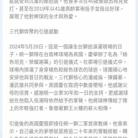
能感受到沉重的壓迫感。他曾多次在40歲後敲出再見安
打，甚至在2019年以41歲高齡客串投手並投出好球，
展現了他對棒球的全才與熱愛。
三代獅齊聚的引退感動
2024年5月26日，這是一個讓全台獅迷淚灑現場的日
子，統一獅隊在台南棒球場為高國，慶舉辦了名為「綠
色坦克、榮耀謝幕」的引退儀式。在那場引退儀式中，
球場內擠滿了身穿橘色和綠色球衣的球迷，球團細心地
安排他與昔日的戰友，三代獅核心的潘威倫、陳鏞基、
潘武雄共同參與。高國慶在致詞中數度哽咽，他感謝父
母的培育，感謝統一企業30年如一日的支持，更感謝球
迷在他陷入低潮時依然給予的掌聲，他將球棒傳給了隊
上的年輕強打者，象徵著獅王火種的薪火相傳。
引退後的高國慶隨即接任統一獅二軍首席教練，他曾表
示，自己最大的夢想就是將這二十年來的實戰經驗，轉