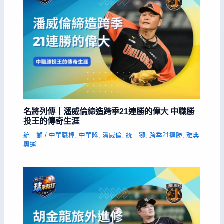
名將列傳｜潘威倫締造跨季21連勝的偉大 中職勝
投王的傳奇生涯
統一獅
/
中華職棒
,
中華隊
,
潘威倫
,
統一獅
,
跨季21連勝
,
雅典
奧運