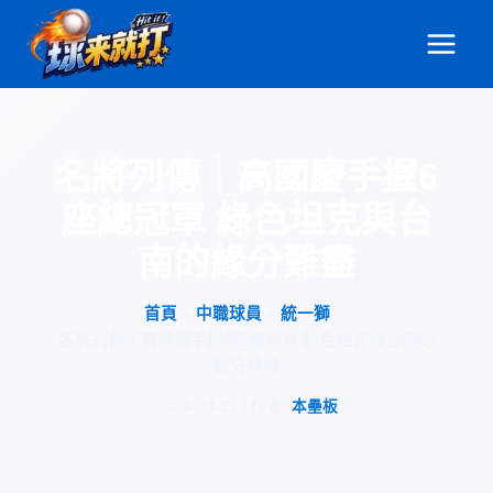
跳
至
主
要
內
容
名將列傳｜高國慶手握6
座總冠軍 綠色坦克與台
南的緣分難盡
首頁
中職球員
統一獅
名將列傳｜高國慶手握6座總冠軍 綠色坦克與台南的
緣分難盡
2026-04-27
/ 作者:
本壘板