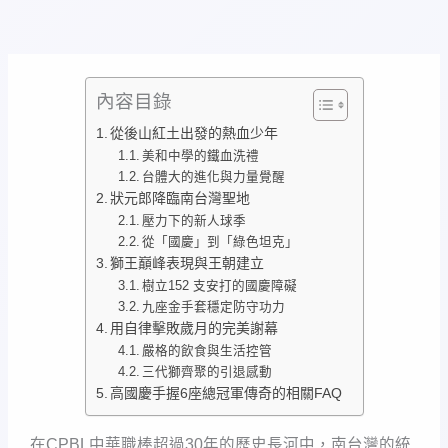
內容目錄
從後山紅土出發的熱血少年
美和中學的鐵血洗禮
台體大的進化與力量覺醒
狀元郎降臨南台灣聖地
壓力下的新人球季
從「國慶」到「綠色坦克」
獅王巔峰表現與王朝建立
樹立152 支安打的國慶障礙
九座金手套穩定防守功力
用自律擊敗歲月的完美謝幕
嚴格的飲食與生活控管
三代獅齊聚的引退感動
高國慶手握6座總冠軍傳奇的相關FAQ
在CPBL中華職棒超過30年的歷史長河中，南台灣的統