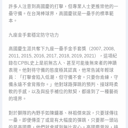
許多人注意到高國慶的打擊，但專業人士更推崇他的一
壘守備。在台灣棒球界，高國慶就是一壘手的標準範
本。
九座金手套穩定防守功力
高國慶生涯共奪下九座一壘手金手套獎（2007, 2008,
2011, 2015, 2016, 2017, 2018, 2019, 2021），這項紀
錄在CPBL史上是前無古人、甚至可能後無來者的神蹟
表現。他對待守備的態度極其認真，他常告誡年輕球
員：「打擊會陷入低潮，但守備不會。只要你肯練，守
備永遠不會背叛你。」他對球路彈跳的預判、接球時柔
軟的手感，以及與投手補位的默契，都達到了一種藝術
的境界。
對於獅隊的內野手如陳鏞基、林祖傑來說，只要球傳往
一壘，即便傳歪了或是有大幅度的彈跳，只要那一頭站
的是高國慶，他們就會感到無比安心。高國慶曾說，接