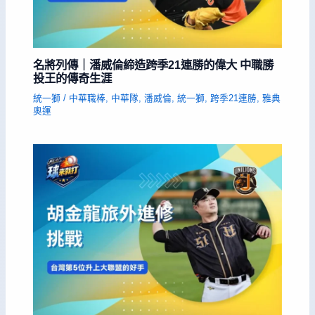
名將列傳｜潘威倫締造跨季21連勝的偉大 中職勝
投王的傳奇生涯
統一獅
/
中華職棒
,
中華隊
,
潘威倫
,
統一獅
,
跨季21連勝
,
雅典
奧運