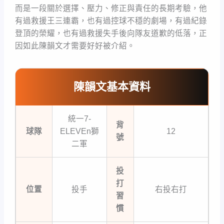
而是一段關於選擇、壓力、修正與責任的長期考驗，他
有過救援王三連霸，也有過控球不穩的劇場，有過紀錄
登頂的榮耀，也有過救援失手後向隊友道歉的低落，正
因如此陳韻文才需要好好被介紹。
陳韻文基本資料
統一7-
背
球隊
ELEVEn獅
12
號
二軍
投
打
位置
投手
右投右打
習
慣