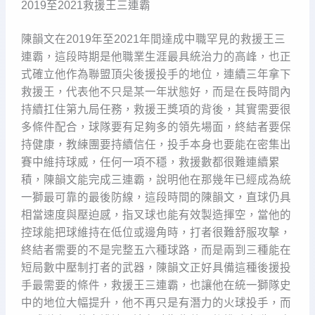
2019至2021救援王三連霸
陳韻文在2019年至2021年間達成中職罕見的救援王三
連霸，這段時期是他職業生涯最具統治力的高峰，也正
式確立他作為聯盟頂尖後援投手的地位，連續三年拿下
救援王，代表他不只是某一年狀態好，而是在長時間內
持續扛住第九局任務，救援王獎項的背後，其實需要很
多條件配合，球隊要有足夠多的領先場面，終結者要保
持健康，教練團要持續信任，投手本身也要能在密集出
賽中維持球威，任何一項不穩，救援數都很難連續累
積，陳韻文能完成三連霸，說明他在那幾年已經成為統
一獅最可靠的最後防線，這段時間的陳韻文，直球仍具
相當速度與壓迫感，指叉球也能有效製造揮空，當他的
控球能把球維持在低位或邊角時，打者很難舒服攻擊，
終結者需要的不是完整五六種球路，而是兩到三種能在
短局數中壓制打者的武器，陳韻文正好具備這種後援投
手最需要的條件，救援王三連霸，也讓他在統一獅隊史
中的地位大幅提升，他不再只是有潛力的火球投手，而