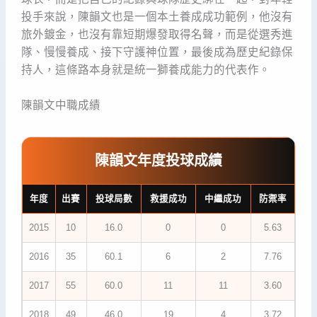
投手來說，陳韻文也是一個本土養成成功範例，他沒有
旅外鍍金，也沒有靠短期爆發取得名聲，而是從選秀進
隊、慢慢養成、接下守護神位置，最後成為歷史紀錄保
持人，這條路本身就是統一獅養成能力的代表作。
陳韻文中職成績
陳韻文年度投球成績
年度
出賽
投球局數
救援成功
中繼成功
防禦率
2015
10
16.0
0
0
5.63
2016
35
60.1
6
2
7.76
2017
55
60.0
11
11
3.60
2018
49
46.0
19
4
3.72