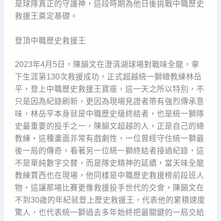
是球隊真正的守護神，這段時期為他日後挑戰中職歷史
救援王奠定基礎。
登頂中職歷史救援王
2023年4月5日，陳韻文在澄清湖球場對戰味全龍，拿
下生涯第130次救援成功，正式超越統一獅總教練林岳
平，登上中職歷史救援王寶座，這一天之所以特別，不
只是因為紀錄刷新，更因為現場見證者帶有強烈傳承意
味，林岳平本身就是中職歷史級終結者，也是統一獅隊
史最重要的投手之一，陳韻文超越的人，正是自己的總
教練，這種畫面非常有戲劇性，一位曾經守住統一獅最
後一局的傳奇，看著另一位統一獅終結者接過紀錄，這
不是單純數字交替，而是隊史精神的延續，當天味全龍
教練賈西也在現場，他同樣是中職歷史救援榜前段班人
物，這讓那場比賽更像救援投手世代的交會，陳韻文在
不到30歲的年紀就登上歷史救援王，代表他的累積速度
驚人，也代表統一獅過去多年始終把最關鍵的一局交給