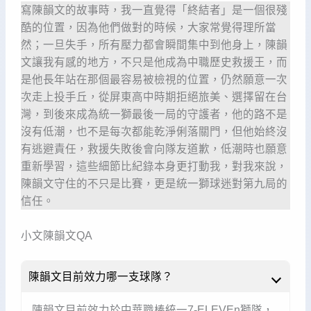
寫陳韻文的故事時，我一直覺得「終結者」是一個很殘
酷的位置，因為他們做對的時候，大家常覺得理所當
然；一旦失手，所有壓力都會瞬間集中到他身上，陳韻
文讓我有感的地方，不只是他成為中職歷史救援王，而
是他長年站在那個最容易被檢視的位置，仍然願意一次
次走上投手丘，從屏東高中時期拒絕旅美、選擇留在台
灣，到後來成為統一獅最後一局的守護者，他的路不是
沒有低潮，也不是每次都能乾淨俐落關門，但他始終沒
有逃避責任，救援失敗後會向隊友道歉，低潮時也願意
重新學習，這些細節比紀錄本身更打動我，對我來說，
陳韻文守住的不只是比賽，更是統一獅球迷對第九局的
信任。
小文陳韻文QA
陳韻文目前效力哪一支球隊？
陳韻文目前效力於中華職棒統一7-ELEVEn獅隊，