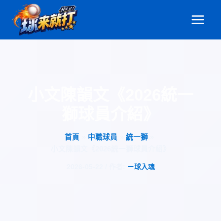
跳
至
主
要
內
容
小文陳韻文《2026統一
獅球員介紹》
首頁
中職球員
統一獅
小文陳韻文《2026統一獅球員介紹》
2026-05-22
/ 作者:
ㄧ球入魂