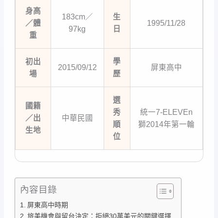
身高
183cm／
生
／體
1995/11/28
97kg
日
重
初出
學
2015/09/12
屏東高中
場
歷
選
國籍
秀
統一7-ELEVEn
／出
中華民國
順
獅2014年第一輪
生地
位
內容目錄
屏東高中時期
旅美機會與留台決定：拒絕30萬美元的關鍵選擇