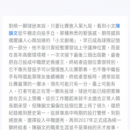
對統一獅球迷來說，只要比賽進入第九局，看到小文
陳
韻文
從牛棚走向投手丘，那種熟悉的緊張感、期待感與
偶爾讓人心跳加速的「小文劇場」，早已成為球隊記憶
的一部分，他不是只靠短暫爆發站上守護神位置，而是
在長年高壓環境裡，一次次接下最後三個出局數，最後
把自己投成中職歷史救援王，終結者這個位置很特別，
它不像先發投手可以慢慢進入比賽節奏，也不像中繼投
手有時還能靠隊友後續補救，終結者登板時，通常就是
比賽最薄的一層冰，領先可能只有一分，壘上可能有
人，打者可能正在等一顆失投球，球迷可能已經把罵聲
放在舌尖上預備，這份工作聽起來就不太適合正常人類
長期承受，但陳韻文偏偏在這個位置上待了很久，還把
紀錄推到歷史第一，從屏東高中時期的投打雙修，到拒
絕旅美、選擇投入中職選秀，再到2017年正式成為統一
獅終結者，陳韻文的職業生涯並不是單純的天才故事，