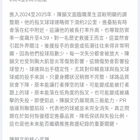
進入2024至2025年，陳韻文面臨職業生涯較明顯的調
整期，他的指叉球球速略微下滑約2公里，進壘點有時
會落在紅中附近，這讓他的被長打率升高，也導致防禦
率一度飆升至4.59，對一名歷史救援王而言，這當然會
引起外界關注，後援投手的衰退或低潮往往來得非常明
顯，因為他們投球局數少，每一次失分都會被放大，陳
韻文也受到胸大肌發炎等傷勢影響，這類傷勢會影響投
球發力、球速與出手穩定性，尤其對仰賴直球與指叉球
球威的投手來說，只要身體狀況稍微不完整，球路品質
就會下降，原本能讓打者揮空的球，可能變成能被打者
跟上的球，原本能落在低角度的指叉，也可能變成被痛
擊的失投，即便如此，陳韻文仍展現高三振能力，PR
值達到聯盟前段，代表他的球威並未完全消失，真正問
題在於如何恢復穩定進壘品質、降低保送與失投比例，
這也是他未來能否繼續推進救援紀錄的重要關鍵。
陳韻文的核心武器