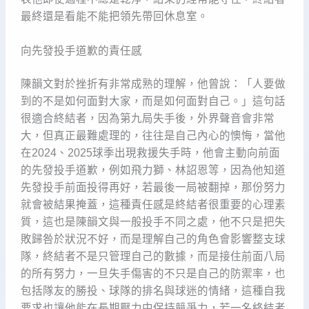
最終還是看能不能把領先帶回休息室。
向先發投手道歉的責任感
陳韻文對於挫折有非常成熟的理解，他曾說：「人要做
到的不是如何面對大家，而是如何面對自己。」這句話
很適合終結者，因為第九局失手後，外界聲音會非常
大，但真正最難處理的，往往是自己內心的懊悔，當他
在2024、2025球季出現救援失手時，他會主動向前面
的先發投手道歉，例如飛力獅、林詔恩等，因為他知道
先發投手前面投得再好，若最後一局被翻掉，那份努力
就會被結果掩蓋，這種責任感是終結者很重要的心理素
質，這也是陳韻文與一般投手不同之處，他不只是把失
敗歸咎於狀況不好，而是理解自己的角色會影響整支球
隊，終結者不是只管理自己的數據，而是接住前面八局
的所有努力，一旦失手傷害的不只是自己的防禦率，也
包括隊友的勝投、球隊的排名與球迷的情緒，這種自我
要求也讓他能在長期壓力中保持競爭力，若一名終結者