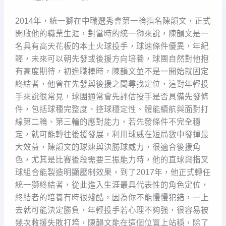
2014年，統一獅在中職選秀會第一輪指名陳韻文，正式
開啟他的職業生涯，對當時的統一獅來說，陳韻文是一
名具有高天花板的本土火球投手，球速條件優異，年紀
輕，未來可以朝先發或後援方向培養，球團自然對他抱
有高度期待，初進職棒時，陳韻文並不是一開始就固定
終結者，他曾在先發與後援之間尋找定位，這對年輕投
手來說很常見，球團通常會先評估投手是否具備先發條
件，包括球種完整度、控球穩定性、體能續航與面對打
線第二輪、第三輪的應對能力，若先發條件不完全穩
定，就可能轉往後援發展，利用球威在短局數中發揮最
大效益，陳韻文的球速與決勝球威力，很適合後援角
色，尤其是比賽後段需要三振能力時，他的直球與指叉
球組合能製造明顯壓制效果，到了2017年，他正式轉任
統一獅終結者，從此進入生涯最具代表性的角色定位，
終結者的培養有時很殘酷，因為你不能慢慢犯錯，一上
去就可能決定勝負，年輕投手若心理不夠強，很容易被
幾次救援失敗打垮，陳韻文能在這個位置上站穩，除了