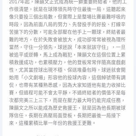
2017年起，陳韻文正式成為統一獅重要終結者，他的工
作很清楚，就是在球隊領先時守住最後一局，這聽起來
像只要投三個出局數，但實際上是整場比賽最難呼吸的
時段，因為前面八局的努力、先發投手的好投、打線辛
苦搶下的分數，可能全部壓在他手上一顆球，終結者最
難的地方，在於失敗會被放大，成功卻常常被視為理所
當然，守住一分領先，球迷說「本來就該守住」，一旦
被追平或逆轉，馬上成為戰犯，陳韻文在這個位置上累
積救援成功，也累積壓力，他的登板常常伴隨高度戲劇
性，尤其當控球出現不穩、保送堆壘包時，球迷就會開
始用「小文劇場」形容他的投球內容，這個綽號帶有調
侃，也帶有某種熟悉感，因為大家知道他有能力收掉比
賽，但過程可能不會太平靜，不過終結者的價值不是每
次都完美三上三下，而是在壓力最大時仍能完成任務，
陳韻文之所以能成為歷史救援王，就是因為他長期被球
隊信任，長期在高壓局面登板，長期把最後一局接下
來，這種累積比單一年份的救援王更難。