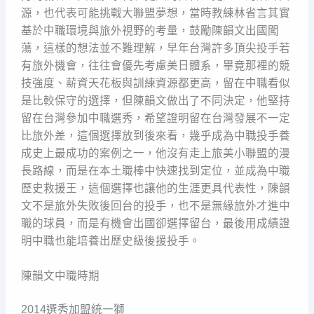
源，也代表可能挑戰大聯盟夢想，當時教練林省言其實
基於中職環境與旅外視野的考量，鼓勵陳韻文出國闖
蕩，這樣的想法並不難理解，早年台灣許多頂尖投手若
有旅外機會，往往會優先考慮美日體系，畢竟那裡的競
技強度、薪資天花板與訓練資源都更高，留在中職看似
是比較保守的選擇，但陳韻文做出了不同決定，他堅持
留在台灣參加中職選秀，希望證明留在台灣發展不一定
比旅外差，這個選擇放到後來看，幾乎成為中職投手養
成史上最成功的案例之一，他沒有走上旅美小聯盟的漫
長路線，而是在本土職棒中快速找到定位，並成為中職
歷史救援王，這個選擇也讓他的生涯更具代表性，陳韻
文不是旅外失敗後回台的投手，也不是無緣旅外才進中
職的球員，而是有機會出國卻選擇留台，最後用成績證
明中職也能培養出歷史級後援投手。
陳韻文中職時期
2014選秀加盟統一獅