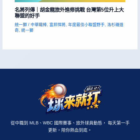
名將列傳｜胡金龍旅外進修挑戰 台灣第5位升上大
聯盟的好手
統一獅
/
中華職棒
,
富邦悍將
,
年度最佳小聯盟野手
,
洛杉磯道
奇
,
統一獅
從中職到 MLB、WBC 國際賽事、旅外球員動態， 每天第一手
更新，陪你熱血到底。