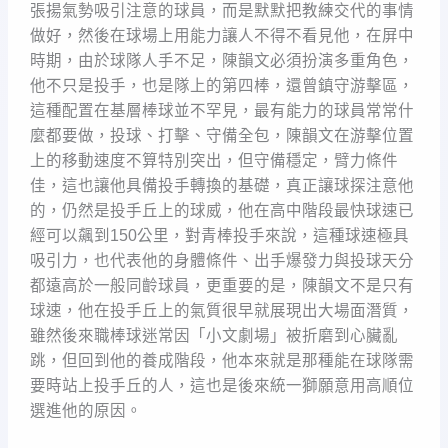
張揚氣勢吸引注意的球員，而是默默把教練交代的事情
做好，然後在球場上用能力讓人不得不看見他，在屏中
時期，由於球隊人手不足，陳韻文必須扮演多重角色，
他不只是投手，也是隊上的第四棒，還曾鎮守游擊區，
這種配置在基層棒球並不罕見，最有能力的球員常常什
麼都要做，投球、打擊、守備全包，陳韻文在游擊位置
上的移動速度不算特別突出，但守備穩定，臂力條件
佳，這也讓他具備投手轉換的基礎，真正讓球探注意他
的，仍然是投手丘上的球威，他在高中階段最快球速已
經可以飆到150公里，對青棒投手來說，這種球速極具
吸引力，也代表他的身體條件、出手爆發力與投球天分
都遠高於一般同齡球員，更重要的是，陳韻文不是只有
球速，他在投手丘上的氣質很早就展現出大場面潛質，
雖然後來職棒球迷常因「小文劇場」被折磨到心臟亂
跳，但回到他的養成階段，他本來就是那種能在球隊需
要時站上投手丘的人，這也是後來統一獅願意用高順位
選進他的原因。