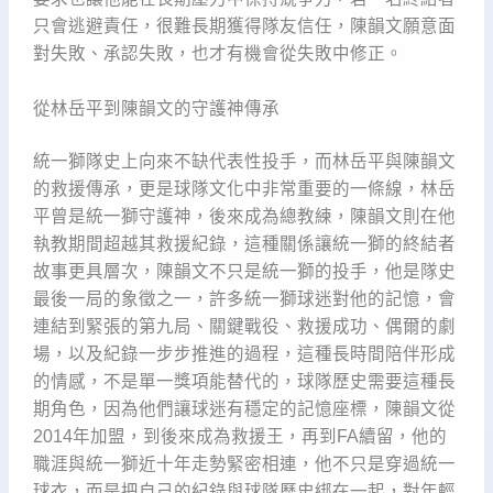
只會逃避責任，很難長期獲得隊友信任，陳韻文願意面
對失敗、承認失敗，也才有機會從失敗中修正。
從林岳平到陳韻文的守護神傳承
統一獅隊史上向來不缺代表性投手，而林岳平與陳韻文
的救援傳承，更是球隊文化中非常重要的一條線，林岳
平曾是統一獅守護神，後來成為總教練，陳韻文則在他
執教期間超越其救援紀錄，這種關係讓統一獅的終結者
故事更具層次，陳韻文不只是統一獅的投手，他是隊史
最後一局的象徵之一，許多統一獅球迷對他的記憶，會
連結到緊張的第九局、關鍵戰役、救援成功、偶爾的劇
場，以及紀錄一步步推進的過程，這種長時間陪伴形成
的情感，不是單一獎項能替代的，球隊歷史需要這種長
期角色，因為他們讓球迷有穩定的記憶座標，陳韻文從
2014年加盟，到後來成為救援王，再到FA續留，他的
職涯與統一獅近十年走勢緊密相連，他不只是穿過統一
球衣，而是把自己的紀錄與球隊歷史綁在一起，對年輕