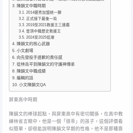
陳韻文中職時期
2014選秀加盟統一獅
正式接下最後一局
2019至2021救援王三連霸
登頂中職歷史救援王
2024至2025低潮
陳韻文的核心武器
小文劇場
向先發投手道歉的責任感
從林岳平到陳韻文的守護神傳承
陳韻文中職成績
編輯的話
小文陳韻文QA
屏東高中時期
陳韻文的棒球起點，與屏東高中有密切關係，在高中教
練林省言眼中，他是一個「很乖」的孩子，這個評價看
似簡單，卻很能說明陳韻文早期的性格，他不是那種靠