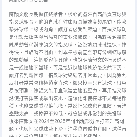
陳韻文能長期擔任終結者，核心武器來自高品質直球與
指叉球組合，他的直球在健康時具備速度與尾勁，能攻
擊好球帶上緣或內角，讓打者感受到壓迫，而指叉球則
是他製造揮空與出局數的重要決勝球，同為救援名將的
陳禹勳曾稱讚陳韻文的指叉球，認為這顆球球速快、掉
得快，且旋轉不明顯，到本壘板前甚至帶有像蝴蝶球般
的飄動感，這個形容很具體，也說明陳韻文的指叉球不
是一般慢速下墜球，而是接近快速球軌跡後突然下沉，
讓打者判斷困難，指叉球對終結者非常重要，因為第九
局打者常常會積極鎖定直球，如果投手只有速球，很容
易被預測，陳韻文能用直球建立速度壓力，再用指叉球
誘使打者揮空或擊出滾地，這讓他即使控球不是每場都
穩，也能靠球威脫離危機，當然指叉球也有風險，若進
壘點太高，或掉得不夠低，就會變成非常甜的失投球，
後來陳韻文在2024至2025年間出現部分長打率升高問
題，也與指叉球球速下滑、進壘位置偏中有關，球種再
好，進壘位置錯了，都有可能被打者逮到。