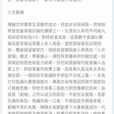
小文劇場
陳韻文的職業生涯雖然成功，但並非沒有缺點，控球始
終是他最常被討論的課題之一，生涯前九年的平均每九
局保送率約為3.8，對終結者來說，這個數字會讓比賽
後段更容易出現壘上有人局面，當他登板後若出現保
送、觸身球或被安打，球迷就會開始進入熟悉的「小文
劇場」模式，帶著擔心、調侃與某種無奈的親切感，因
為球迷知道他有能力收尾，但也知道過程可能會讓人血
壓上升，終結者最怕免費上壘，因為第九局沒有太多犯
錯空間，一個保送可能讓對手把追平分送上壘，一支長
打可能讓比賽直接變天，陳韻文有時會因控球不穩把自
己推進危機，但他也常靠三振能力把危機硬拉回來，這
就是「劇場」之所以成立的原因，不是完全崩壞，而是
先讓你害怕，再讓你鬆一口氣，不過從投手價值來看，
劇場不等於失敗，陳韻文長期能拿下大量救援成功，代
表他即使過程不總是乾淨，結果仍經常能守住，終結者