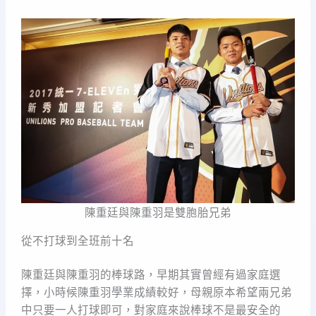
陳重廷與陳重羽是雙胞胎兄弟
從不打球到全班前十名
陳重廷與陳重羽的棒球路，早期其實曾經有過家庭選
擇，小時候陳重羽學業成績較好，母親原本希望兩兄弟
中只要一人打球即可，對家庭來說棒球不是最安全的