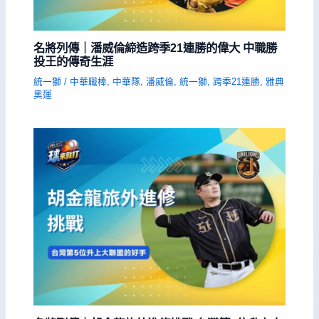
名將列傳｜潘威倫締造跨季21連勝的偉大 中職勝
投王的傳奇生涯
統一獅
/
中華職棒
,
中華隊
,
潘威倫
,
統一獅
,
跨季21連勝
,
雅典
奧運