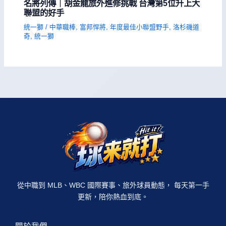
名將列傳｜胡金龍旅外進修挑戰 台灣第5位升上大
聯盟的好手
統一獅
/
中華職棒
,
富邦悍將
,
年度最佳小聯盟野手
,
洛杉磯道
奇
,
統一獅
從中職到 MLB、WBC 國際賽事、旅外球員動態， 每天第一手
更新，陪你熱血到底。