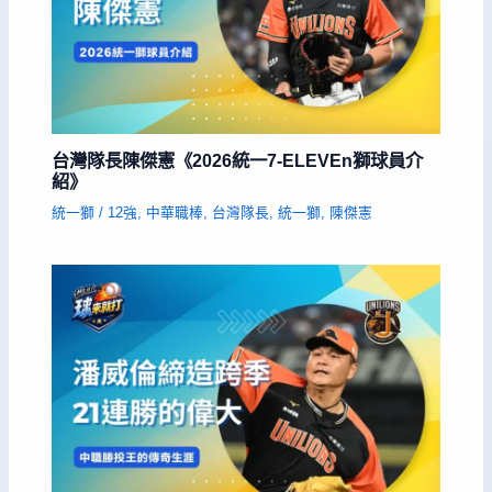
台灣隊長陳傑憲《2026統一7-ELEVEn獅球員介
紹》
統一獅
/
12強
,
中華職棒
,
台灣隊長
,
統一獅
,
陳傑憲