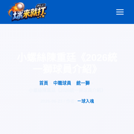
跳
至
主
要
內
容
小螺絲陳重廷《2026統
一獅球員介紹》
首頁
中職球員
統一獅
小螺絲陳重廷《2026統一獅球員介紹》
2026-06-23
/ 作者:
ㄧ球入魂