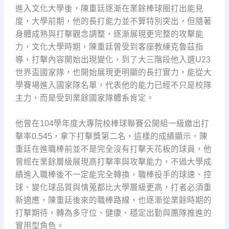
進入文化大學後，陳重廷逐漸在業餘棒球圈打出能見
度，大學前期，他的長打能力並不算特別突出，但隨著
身體成熟與打擊觀念調整，逐漸展現更完整的攻擊能
力，文化大學時期，陳重廷曾受到客座教練克魯茲指
導，打擊內容開始出現變化，到了大三階段他入選U23
世界盃國家隊，也開始展現更明顯的長打實力，能從大
學賽場進入國家隊名單，代表他的能力已經不只是校隊
主力，而是受到業餘國家隊體系肯定。
他曾在104學年度大專院校棒球聯賽公開組一級繳出打
擊率0.545，拿下打擊獎第二名，這樣的成績顯示，陳
重廷在進職棒前並不是完全沒有打擊天花板的球員，他
曾經在業餘層級展現高打擊率與攻擊能力，不過大學成
績進入職棒後不一定能完全轉換，職棒投手的球速、控
球、變化球品質與情蒐都比大學層級更高，打者必須重
新適應，陳重廷後來的職棒路線，也逐漸從業餘時期的
打擊期待，轉為多守位、健康、穩定出勤與團隊推進的
實用型角色。