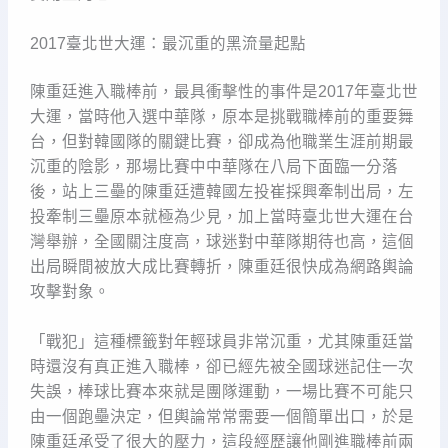
2017臺北世大運：最沉重的黑流量起點
陳重廷進入職棒前，最具衝擊性的事件是2017年臺北世
大運，當時他入選中華隊，原本是挑戰職棒前的重要舞
台，但對韓國隊的關鍵比賽，卻成為他職業生涯前期最
沉重的陰影，那場比賽中中華隊在八局下面臨一分落
後，站上三壘的陳重廷遭韓國左投崔採興牽制出局，左
投牽制三壘原本就極為少見，加上當時臺北世大運在台
灣舉辦，全國關注度高，球迷對中華隊期待也高，這個
出局瞬間被放大成比賽轉折，陳重廷很快成為網路輿論
攻擊對象。
「戰犯」這種標籤對年輕球員非常沉重，尤其陳重廷當
時還沒有真正進入職棒，卻已經先被全國球迷記住一次
失誤，棒球比賽本來就是團隊運動，一場比賽不可能只
由一個跑壘決定，但輿論常常需要一個簡單出口，於是
陳重廷承受了很大的壓力，這段經歷讓他剛進職棒前兩