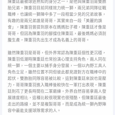
陳重廷最被球迷熟知的身分之一，是他與陳重羽是雙胞
胎兄弟，陳重羽目前同樣效力統一獅，兩兄弟同隊征戰
職棒，也讓統一獅陣中多了一段相當少見的兄弟故事，
有趣的是兩兄弟誰是哥哥，其實來自一段「美麗的誤
會」，陳重羽曾提到原本在媽媽肚子裡，陳重廷才像是
哥哥，但因為陳重羽的腳擋住陳重廷，最後媽媽必須剖
腹生產，陳重羽先出生才成為名義上的哥哥。
雖然陳重羽是哥哥，但外界常認為陳重廷個性更沉穩，
陳重羽低潮時陳重廷也常扮演心理支持角色，兩人同在
統一獅，一個主要以捕手身分發展，一個以內野工具人
角色立足，雖然位置不同但彼此都見證對方在職棒中的
起伏，雙胞胎同隊容易被比較，這對陳重廷來說也是壓
力，哥哥陳重羽進入職棒後較快在一軍打出表現，陳重
廷則花了更長時間在二軍磨練，外界自然容易拿兩人發
展速度相比，這種比較很現實也很殘酷，但陳重廷最後
走出的路線，並不是複製哥哥，而是成為統一獅內野陣
容中最能支援球隊需求的人。