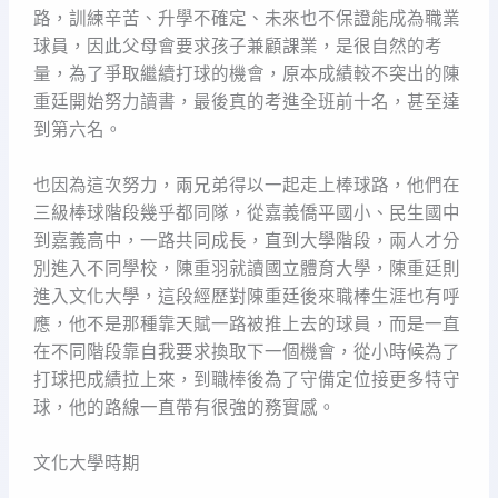
路，訓練辛苦、升學不確定、未來也不保證能成為職業
球員，因此父母會要求孩子兼顧課業，是很自然的考
量，為了爭取繼續打球的機會，原本成績較不突出的陳
重廷開始努力讀書，最後真的考進全班前十名，甚至達
到第六名。
也因為這次努力，兩兄弟得以一起走上棒球路，他們在
三級棒球階段幾乎都同隊，從嘉義僑平國小、民生國中
到嘉義高中，一路共同成長，直到大學階段，兩人才分
別進入不同學校，陳重羽就讀國立體育大學，陳重廷則
進入文化大學，這段經歷對陳重廷後來職棒生涯也有呼
應，他不是那種靠天賦一路被推上去的球員，而是一直
在不同階段靠自我要求換取下一個機會，從小時候為了
打球把成績拉上來，到職棒後為了守備定位接更多特守
球，他的路線一直帶有很強的務實感。
文化大學時期