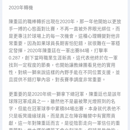
2020年轉機
陳重廷的職棒轉折出現在2020年，那一年他開始以更放
手一搏的心態面對比賽，不再一直被外界眼光綁住，而
是更專注於球場上的每一次機會，這種心理轉變對他非
常重要，因為如果球員長期害怕犯錯，就很難在一軍穩
定發揮，2020年陳重廷在一軍出賽84場，打擊率
0.287，創下當時職業生涯新高，這代表他終於在一軍
找到一定程度的節奏，也開始讓教練團看見他的實用
性，對統一獅來說這樣的內野手能在不同位置支援，並
且提供不錯打擊內容，對長賽季調度非常重要。
更重要的是2020年統一獅拿下總冠軍，陳重廷也是該年
球隊冠軍成員之一，雖然他不是最被聚光燈照到的名
字，但能在冠軍球季中累積84場出賽，本身就代表他不
只是板凳邊緣球員，而是真正在陣容輪替中有實際貢
獻，這一年對陳重廷而言，是從陰影走向一軍信任的重