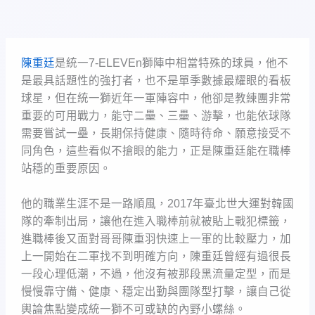
陳重廷
是統一7-ELEVEn獅陣中相當特殊的球員，他不
是最具話題性的強打者，也不是單季數據最耀眼的看板
球星，但在統一獅近年一軍陣容中，他卻是教練團非常
重要的可用戰力，能守二壘、三壘、游擊，也能依球隊
需要嘗試一壘，長期保持健康、隨時待命、願意接受不
同角色，這些看似不搶眼的能力，正是陳重廷能在職棒
站穩的重要原因。
他的職業生涯不是一路順風，2017年臺北世大運對韓國
隊的牽制出局，讓他在進入職棒前就被貼上戰犯標籤，
進職棒後又面對哥哥陳重羽快速上一軍的比較壓力，加
上一開始在二軍找不到明確方向，陳重廷曾經有過很長
一段心理低潮，不過，他沒有被那段黑流量定型，而是
慢慢靠守備、健康、穩定出勤與團隊型打擊，讓自己從
輿論焦點變成統一獅不可或缺的內野小螺絲。