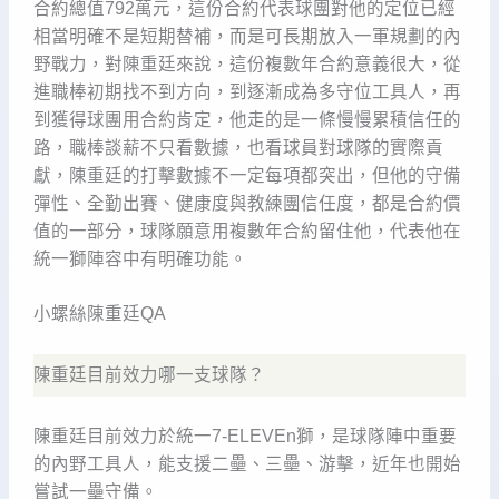
合約總值792萬元，這份合約代表球團對他的定位已經
相當明確不是短期替補，而是可長期放入一軍規劃的內
野戰力，對陳重廷來說，這份複數年合約意義很大，從
進職棒初期找不到方向，到逐漸成為多守位工具人，再
到獲得球團用合約肯定，他走的是一條慢慢累積信任的
路，職棒談薪不只看數據，也看球員對球隊的實際貢
獻，陳重廷的打擊數據不一定每項都突出，但他的守備
彈性、全勤出賽、健康度與教練團信任度，都是合約價
值的一部分，球隊願意用複數年合約留住他，代表他在
統一獅陣容中有明確功能。
小螺絲陳重廷QA
陳重廷目前效力哪一支球隊？
陳重廷目前效力於統一7-ELEVEn獅，是球隊陣中重要
的內野工具人，能支援二壘、三壘、游擊，近年也開始
嘗試一壘守備。