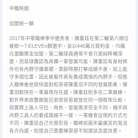
中職時期
加盟統一獅
2017年中華職棒季中選秀會，陳重廷在第二輪第六順位
被統一7-ELEVEn獅選中，並以440萬元簽約金、70萬
元激勵獎金加盟，第二輪球員通常不會只是純粹補深
度，而是球團認為具備一軍發展可能，陳重廷有身材條
件也有內野守備基礎，業餘時期打擊成績不差，加上能
守多個位置，因此被看作具有養成價值的內野手，但進
入職棒後他很快面對和哥哥陳重羽不同的發展節奏，陳
重羽較快在一軍展現存在感，陳重廷則多在二軍磨練，
對外界來說雙胞胎兄弟很容易被放在同一個框架比較，
但實際上兩人守位、角色、發展需求完全不同，捕手與
內野工具人的養成路線不一樣，一軍機會出現的方式也
不同，陳重廷自己也曾形容，職棒前兩年最痛苦的是沒
有方向感，知道自己需要練習卻不知道該怎麼改善。