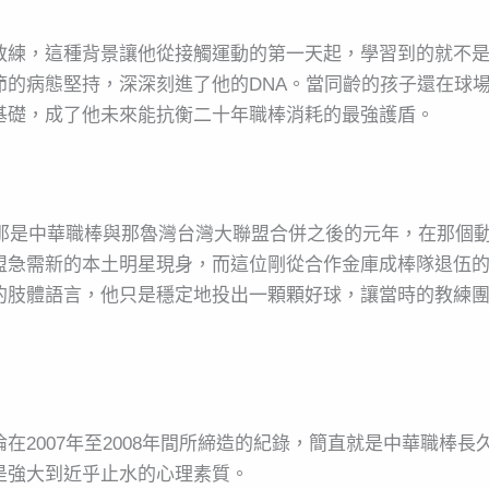
教練，這種背景讓他從接觸運動的第一天起，學習到的就不
節的病態堅持，深深刻進了他的DNA。當同齡的孩子還在球
基礎，成了他未來能抗衡二十年職棒消耗的最強護盾。
，那是中華職棒與那魯灣台灣大聯盟合併之後的元年，在那個
盟急需新的本土明星現身，而這位剛從合作金庫成棒隊退伍
的肢體語言，他只是穩定地投出一顆顆好球，讓當時的教練
在2007年至2008年間所締造的紀錄，簡直就是中華職棒
是強大到近乎止水的心理素質。