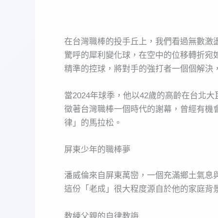
在台灣職棒的投手丘上，我們看過無數激盪
驚呼的犀利變化球，在空中的位移轉折宛
精準的控球，將對手的強打者一個個解決
當2024年球季，他以42歲的高齡在台
徵著台灣職棒一個時代的謝幕，曾經有機
律」的馬拉松。
屏東少年的職棒夢
潘威倫來自屏東萬巒，一個充滿鄉土氣息
這份「老成」很大程度源自於他的家庭背
教練父親的自律教誨