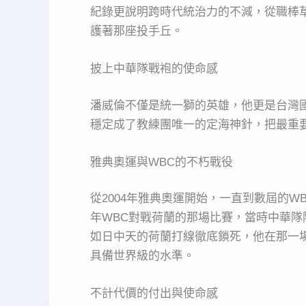
紀錄更說明跨時代統治力的不減，從職棒
護著那座投手丘。
披上中華隊戰袍的使命感
潘威倫不僅是統一獅的英雄，他更是台灣
穩定成了教練團唯一的定海神針，把最重
雅典奧運與WBC的不朽戰役
從2004年雅典奧運開始，一直到數屆的
年WBC對戰荷蘭的那場比賽，當時中華
如日中天的荷蘭打線徹底鎖死，他在那一
具備世界級的水準。
不計代價的付出與使命感