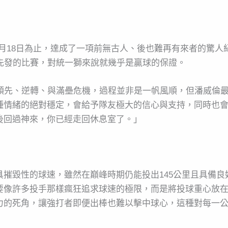
8年6月18日為止，達成了一項前無古人、後也難再有來者的驚人
先發的比賽，對統一獅來說就幾乎是贏球的保證。
的領先、逆轉、與滿壘危機，過程並非是一帆風順，但潘威倫
種情緒的絕對穩定，會給予隊友極大的信心與支持，同時也
後回過神來，你已經走回休息室了。」
摧毀性的球速，雖然在巔峰時期仍能投出145公里且具備
要像許多投手那樣瘋狂追求球速的極限，而是將投球重心放
力的死角，讓強打者即便出棒也難以擊中球心，這種對每一