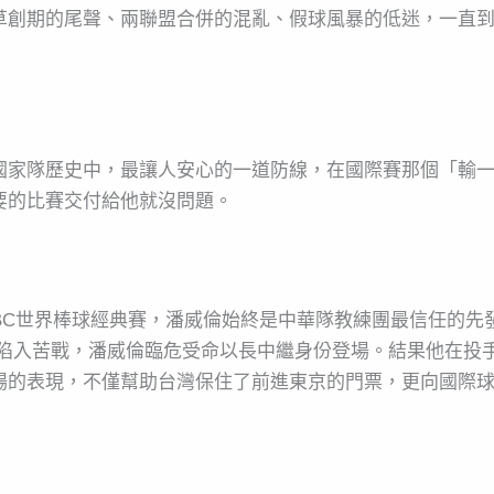
草創期的尾聲、兩聯盟合併的混亂、假球風暴的低迷，一直
國家隊歷史中，最讓人安心的一道防線，在國際賽那個「輸
要的比賽交付給他就沒問題。
WBC世界棒球經典賽，潘威倫始終是中華隊教練團最信任的先發
隊陷入苦戰，潘威倫臨危受命以長中繼身份登場。結果他在投
場的表現，不僅幫助台灣保住了前進東京的門票，更向國際