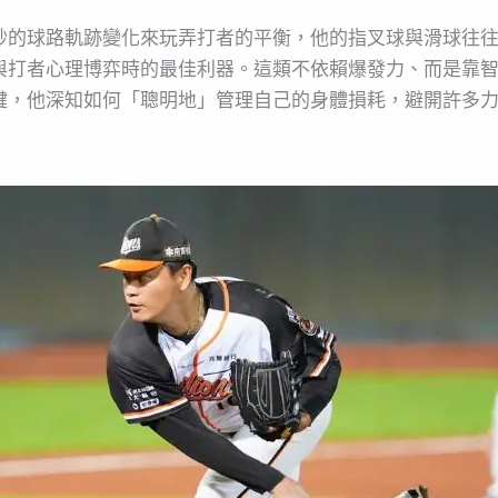
妙的球路軌跡變化來玩弄打者的平衡，他的指叉球與滑球往
與打者心理博弈時的最佳利器。這類不依賴爆發力、而是靠
鍵，他深知如何「聰明地」管理自己的身體損耗，避開許多