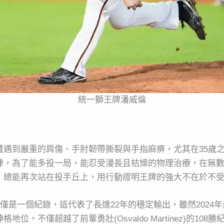
統一獅王牌潘威倫
遭遇到嚴重的肩傷、手肘韌帶撕裂與手指麻痹，尤其在35歲
律，為了能多投一局，能忍受漫長且枯燥的物理治療，在無
，總能再次站在投手丘上，用行動證明王牌的強大不在於不
僅是一個紀錄，這代表了長達22年的穩定輸出，雖然2024
位。不僅超越了前輩勇壯(Osvaldo Martinez)的1