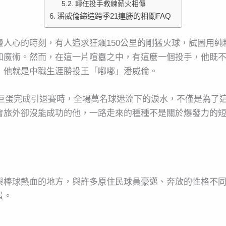
轉任投手教練薪火相傳
潘威倫締造跨季21連勝的相關FAQ
人心的時刻，有人追求狂飆150公里的剛猛火球，試圖用
如魔術。然而，在這一片喧囂之中，有這麼一個投手，他既
，他就是中職生涯勝投王「嘟嘟」潘威倫。
北大巨蛋完成引退賽時，全場萬名球迷流下的淚水，不僅是為了
會旅外卻沒能成功的他，一路走來的種種不是關於爆發力的
與棒球熱血的地方，與許多原住民球員豪邁、奔放的性格不
景。