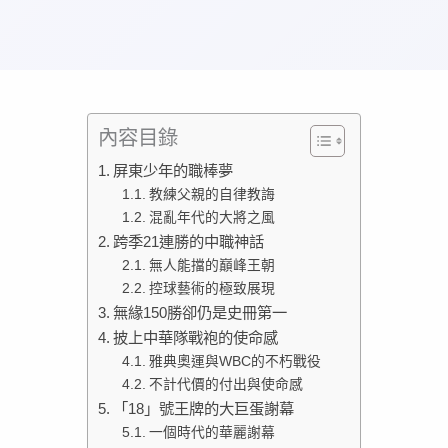
內容目錄
屏東少年的職棒夢
教練父親的自律教誨
混亂年代的大將之風
跨季21連勝的中職神話
無人能擋的巔峰王朝
控球藝術的極致展現
無緣150勝卻仍是史冊第一
披上中華隊戰袍的使命感
雅典奧運與WBC的不朽戰役
不計代價的付出與使命感
「18」號王牌的大巨蛋謝幕
一個時代的華麗謝幕