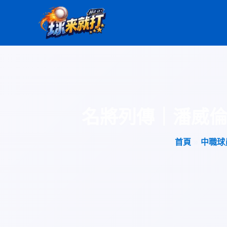
跳
至
主
要
內
容
名將列傳｜潘威倫
首頁
中職球