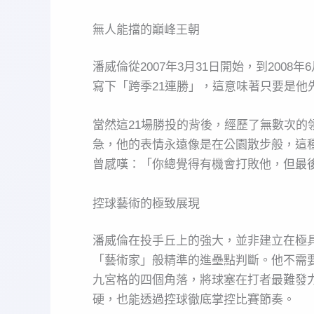
無人能擋的巔峰王朝
潘威倫從2007年3月31日開始，到200
寫下「跨季21連勝」，這意味著只要是他
當然這21場勝投的背後，經歷了無數次
急，他的表情永遠像是在公園散步般，這
曾感嘆：「你總覺得有機會打敗他，但最
控球藝術的極致展現
潘威倫在投手丘上的強大，並非建立在極具
「藝術家」般精準的進壘點判斷。他不需
九宮格的四個角落，將球塞在打者最難發
硬，也能透過控球徹底掌控比賽節奏。