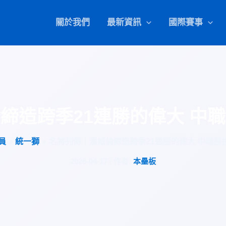
關於我們
最新資訊
國際賽事
締造跨季21連勝的偉大 中
員
統一獅
名將列傳｜潘威倫締造跨季21連勝的偉大 中職勝
2026-04-17
/ 作者:
本壘板