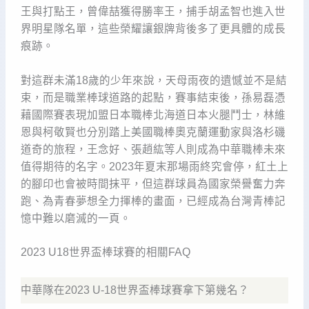
王與打點王，曾偉喆獲得勝率王，捕手胡孟智也進入世
界明星隊名單，這些榮耀讓銀牌背後多了更具體的成長
痕跡。
對這群未滿18歲的少年來說，天母雨夜的遺憾並不是結
束，而是職業棒球道路的起點，賽事結束後，孫易磊憑
藉國際賽表現加盟日本職棒北海道日本火腿鬥士，林維
恩與柯敬賢也分別踏上美國職棒奧克蘭運動家與洛杉磯
道奇的旅程，王念好、張趙紘等人則成為中華職棒未來
值得期待的名字。2023年夏末那場雨終究會停，紅土上
的腳印也會被時間抹平，但這群球員為國家榮譽奮力奔
跑、為青春夢想全力揮棒的畫面，已經成為台灣青棒記
憶中難以磨滅的一頁。
2023 U18世界盃棒球賽的相關FAQ
中華隊在2023 U-18世界盃棒球賽拿下第幾名？