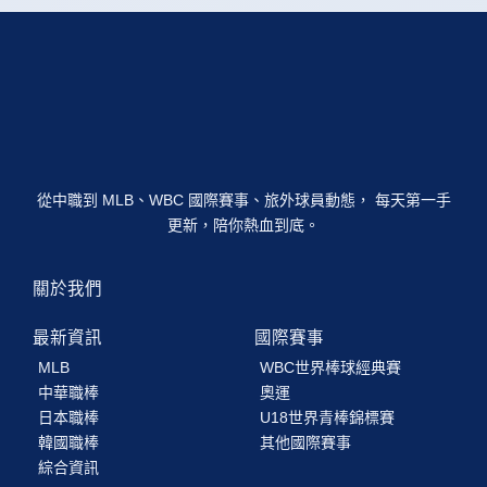
從中職到 MLB、WBC 國際賽事、旅外球員動態， 每天第一手
更新，陪你熱血到底。
關於我們
最新資訊
國際賽事
MLB
WBC世界棒球經典賽
中華職棒
奧運
日本職棒
U18世界青棒錦標賽
韓國職棒
其他國際賽事
綜合資訊