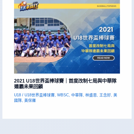
2021 U18世界盃棒球賽｜首度改制七局與中華隊
連霸未果回顧
U18
/
U18世界盃棒球賽
,
WBSC
,
中華隊
,
林盛恩
,
王念好
,
美
國隊
,
黃保羅