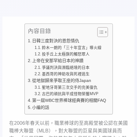
內容目錄
日韓三度對決的恩怨情仇
鈴木一朗的「三十年宣言」導火線
投手丘上太極旗的觸怒眾人
上帝在安那罕給日本的神蹟
爭議判決與瀕臨絕境的日本
墨西哥的神助攻與死裡逃生
從地獄歸來爭取王座的侍Japan
聖地牙哥第三次交手的完美復仇
古巴的頑抗與平成怪物榮獲MVP
第一屆WBC世界棒球經典賽的相關FAQ
小編的話
在2006年春天以前，職業棒球的至高殿堂被公認在美國
職棒大聯盟（MLB），對大聯盟的巨星與美國球員而