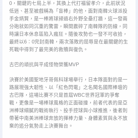
0，關鍵的七局上半，其換上代打福留孝介，此前狀況
低迷、甚至被戲稱為「盲棒」的他，面對南韓火球派投
手金炳賢，是一棒將球掃過右外野全壘打牆，這一發兩
分砲就如同沉重的驚雷，瞬間震碎了南韓隊的防線，同
時讓日本休息區陷入瘋狂。隨後攻勢也一發不可收拾，
最終以6：0完封南韓，兩次落敗的屈辱是在最關鍵的生
死戰中得到了最完美的救贖與復仇。
古巴的頑抗與平成怪物榮獲MVP
決賽於美國聖地牙哥佩科球場舉行，日本隊面對的是一
路展現強大韌性、以「紅色閃電」之名聞名國際棒壇的
古巴隊，這場比賽不只是首屆WBC世界冠軍的爭奪
戰，更像是一場棒球風格的正面碰撞，前者代表的是亞
洲棒球細膩的戰術執行、投手控球與小球推進，後者則
帶著中南美洲棒球奔放的揮棒力量、身體素質與永不放
棄的追分氣勢走上決賽舞台。