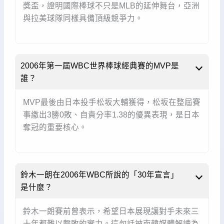
獎盃，證明國際棒球不只是MLB的延伸舞台，亞洲
與拉美球隊同樣具備頂級競爭力。
2006年第一屆WBC世界棒球經典賽的MVP是
誰？
MVP最後由日本投手松坂大輔獲得，松坂在整屆賽
事繳出3勝0敗、自責分率1.38的優異表現，是日本
奪冠的重要核心。
鈴木一朗在2006年WBC所說的「30年宣言」
是什麼？
鈴木一朗賽前曾表示，希望日本展現讓對手未來三
十年都難以擊敗的實力。這句話被南韓媒體解讀為