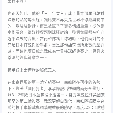
應日本隊。
也正因如此，他的「三十年宣言」成了貫穿那屆日韓對
決最灼熱的導火線，讓比賽不再只是世界棒球經典賽中
的一場強強對話，而是被賦予了更多情緒重量，從休息
室到看台，從媒體標題到球迷討論，整個氛圍都被推向
近乎決戰的高度。當南韓隊踏上球場時，他們面對的不
只是日本打線與投手群，更是那句話背後所象徵的壓迫
感，而這也讓日韓之戰成為世界棒球經典賽史上最具火
藥味的經典篇章之一。
投手丘上太極旗的觸怒眾人
在東京巨蛋的第一輪分組賽中，南韓隊在落後的劣勢
下，靠著「國民打者」李承燁敲出逆轉的兩分全壘打，
以3：2擊敗日本並奪得小組第一。雙方戰線拉到美國安
那罕的第二輪複賽，戰況更趨白熱化，南韓隊憑藉窒息
式的投手車輪戰與銅牆鐵壁般的防守，再度以2：1險勝