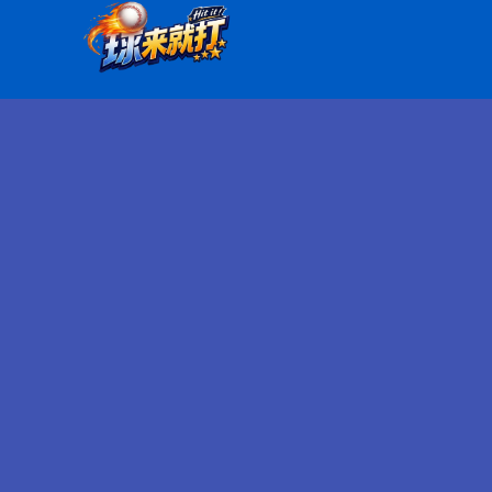
跳
至
主
要
內
容