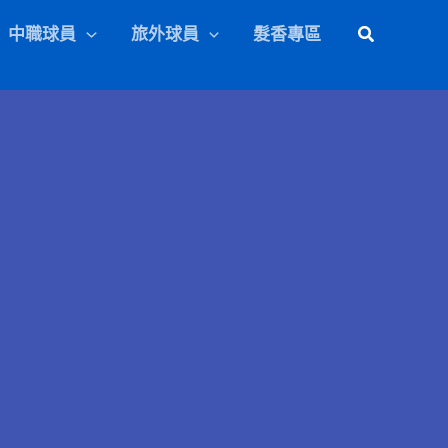
中職球員
旅外球員
髮香專區