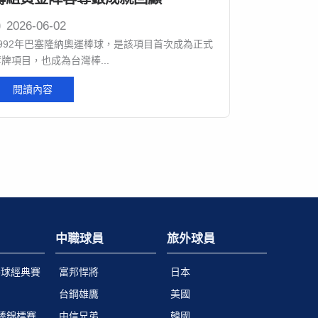
2026-06-02
1992年巴塞隆納奧運棒球，是該項目首次成為正式
牌項目，也成為台灣棒...
閱讀內容
中職球員
旅外球員
棒球經典賽
富邦悍將
日本
台鋼雄鷹
美國
青棒錦標賽
中信兄弟
韓國