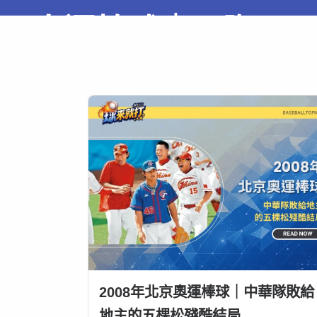
奧運棒球｜國際
賽事
2008年北京奧運棒球｜中華隊敗給
地主的五棵松殘酷結局