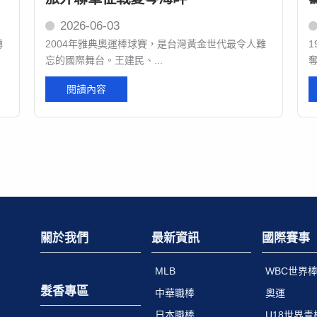
2026-06-03
轉
2004年雅典奧運棒球賽，是台灣黃金世代最令人難
忘的國際舞台。王建民、...
奪
閱讀內容
關於我們
最新資訊
國際賽事
MLB
WBC世界
髮香專區
中華職棒
奧運
日本職棒
U18世界