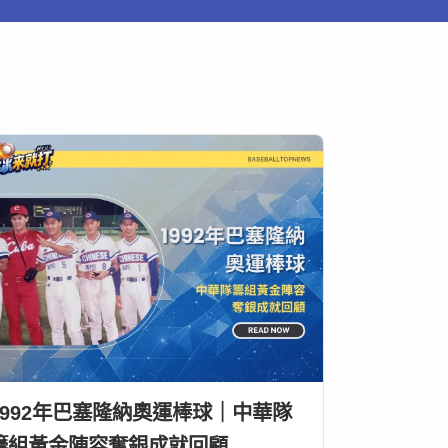
1992年巴塞隆納奧運棒球｜中華隊
籌組黃金陣容奪銀成就回顧