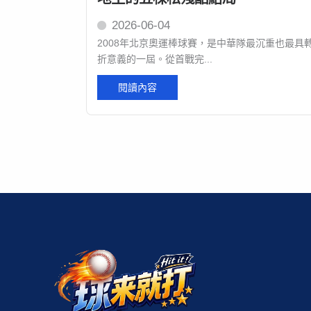
2026-06-04
2008年北京奧運棒球賽，是中華隊最沉重也最具
折意義的一屆。從首戰完...
閱讀內容