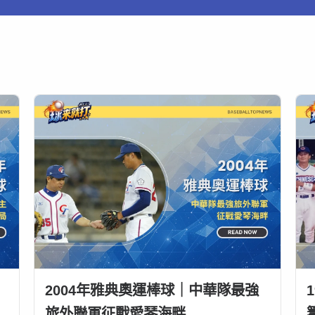
2004年雅典奧運棒球｜中華隊最強
旅外聯軍征戰愛琴海畔