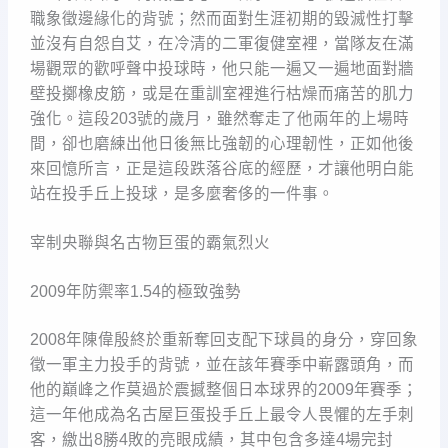
職象徵邊緣化的背號；然而面對生涯初期的毀滅性打擊
並沒有自怨自艾，在冷清的二軍復健室裡，當隊友在滿
場觀眾的歡呼聲中投球時，他只能一遍又一遍地面對牆
壁投擲橡皮筋，或是在重訓室裡進行枯燥而痛苦的肌力
強化。這段203號的歲月，雖然奪走了他兩年的上場時
間，卻也磨練出他日後無比強韌的心理韌性，正如他後
來回憶所言，正是這段跌落谷底的經歷，才讓他明白能
站在投手丘上投球，是多麼奢侈的一件事。
宰制央聯與名古物巨蛋的霸氣烈火
2009年防禦率1.54的極致強勢
2008年陳偉殷終於重新奪回支配下球員的身分，穿回象
徵一軍主力投手的背號，並在該年賽季中嶄露頭角，而
他的巔峰之作莫過於震撼整個日本球界的2009年賽季；
這一年他成為名古屋巨蛋投手丘上最令人畏懼的左手刺
客，繳出8勝4敗的亮眼成績，其中包含多達4場完封