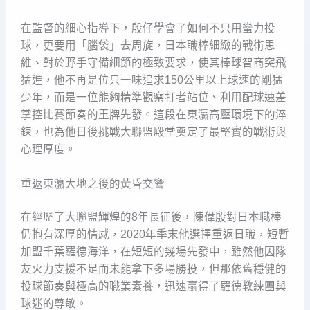
在監督的細心指導下，殷仔學會了如何不只用蠻力投
球，更要用「腦袋」去周旋，日本職棒細緻的戰術思
維、對於野手守備細節的極致要求，使其棒球智商突飛
猛進，他不再是位只一味追求150公里以上球速的剛猛
少年，而是一位能夠精準觀察打者站位、利用配球速差
掌控比賽節奏的王牌先發。這段在東瀛高壓環境下的淬
鍊，也為他日後挑戰大聯盟殿堂奠定了最堅實的戰術與
心理厚度。
重返東瀛大地之後的黃昏交響
在經歷了大聯盟輝煌的8年長征後，陳偉殷對日本職棒
仍抱有深厚的情感，2020年季末他選擇重返日職，短暫
加盟千葉羅德海洋，在短短的幾場先發中，雖然他因隊
友火力支援不足而未能拿下多場勝投，但那依舊穩健的
投球節奏與極高的職業素養，迅速贏得了羅德教練團與
球迷的尊敬。