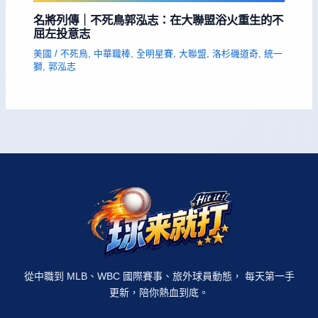
名將列傳｜不死鳥郭泓志：在大聯盟浴火重生的不
屈左投意志
美國
/
不死鳥
,
中華職棒
,
全明星賽
,
大聯盟
,
洛杉磯道奇
,
統一
獅
,
郭泓志
從中職到 MLB、WBC 國際賽事、旅外球員動態， 每天第一手
更新，陪你熱血到底。