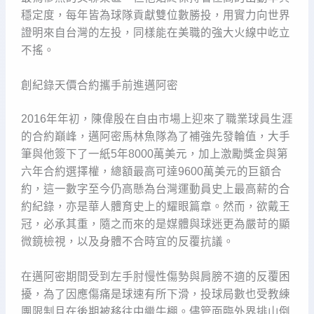
穩定度，每年皆為球隊貢獻雙位數勝投，用實力向世界
證明來自台灣的左投，同樣能在美職的強大火線中屹立
不搖。
創紀錄天價合約攜手前進邁阿密
2016年年初，陳偉殷在自由市場上迎來了職業球員生涯
的合約巔峰，邁阿密馬林魚隊為了補強先發輪值，大手
筆與他簽下了一紙5年8000萬美元，加上激勵獎金與第
六年合約選擇權，總額最高可達9600萬美元的巨額合
約，這一數字至今仍高懸為台灣運動員史上最高薪的合
約紀錄，亦是華人體育史上的耀眼篇章。然而，欲戴王
冠，必承其重，隨之而來的是媒體與球迷更為嚴苛的顯
微鏡檢視，以及身體不合時宜的反覆抗議。
在邁阿密期間受到左手肘慢性傷勢與肩膀不適的反覆困
擾，為了因應傷痛是球速有所下滑，投球局數也受教練
團限制且在後期被移往中繼牛棚。儘管面臨外界排山倒