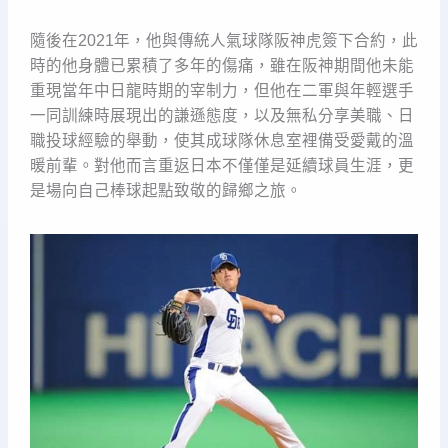
隨後在2021年，他與傳統人氣球隊阪神虎簽下合約，此
時的他身體已累積了多年的傷痛，雖在阪神期間他未能
重現當年中日龍時期的宰制力，但他在二軍與年輕選手
一同訓練時展現出的謙遜態度，以及無私分享美職、日
職投球經驗的舉動，使其成球隊休息室裡備受愛戴的溫
暖前輩。對他而言重返日本不僅僅是延續球員生涯，更
是場向自己棒球起點致敬的歸鄉之旅。