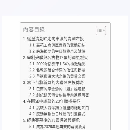
內容目錄
從澄清湖畔走向東瀛的青澀左投
高苑工商與亞青賽的驚艷初綻
跨海追夢的中日龍歲月及試煉
宰制央聯與名古物巨蛋的霸氣烈火
2009年防禦率1.54的極致強勢
名教頭落合博滿的信任與提攜
重返東瀛大地之後的黃昏交響
寫下台將新頁的大聯盟左投傳奇
巴爾的摩金鶯的「殷」雄崛起
創紀錄天價合約攜手前進邁阿密
在圓滿中謝幕的20年職棒長征
挑戰大西洋獨立聯盟的絕地死鬥
感動無數台日球迷的引退儀式
經典賽幕後的心靈導師與傳承
成為2026年經典賽的幕後要角