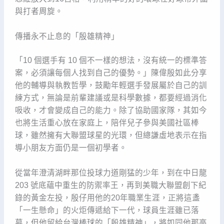
與打者周旋。
傳播永不止息的「殷雄精神」
「10 個選手有 10 個不一樣的想法，沒有統一的標準答
案，必須讓每個人找到自己的優勢。」陳偉殷如此分享
他的輔導與執教哲學，鼓勵年輕選手發展屬於自己的訓
練方式，無論是前輩建議或是科學數據，都要經過消化
吸收，才會變成自己的能力。除了協助國家隊，其如今
也將生活重心放在家庭上，陪伴兒子參與美國社區棒
球，雖然擁有大聯盟球星的光環，但總謙虛地表示在指
導小朋友方面仍是一個初學者。
從當年澄清湖畔那位投球力道剛猛的少年，到在中日龍
203 號底蘊中重生的防禦率王，再到美職大聯盟創下紀
錄的黃金左投，殷仔用他的20年職業生涯，正將這盞
「一生懸命」的火炬傳遞給下一代，球員生涯雖已落
幕，但他留給台灣棒球的「殷雄精神」，將如同他那高