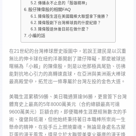
傳播永不止息的「殷雄精神」
殷仔陳偉殷的相關FAQ
陳偉殷生涯在美國職棒大聯盟拿下幾勝？
陳偉殷創下台灣棒球員的什麼紀錄？
陳偉殷退休後目前在做什麼？
小編的話
在21世紀的台灣棒球歷史版圖中，若說王建民是以沉重
無比的伸卡球在紐約洋基開創了建仔障礙，那麼被球迷
暱稱為「小賴」的陳偉殷，則是以他那極具尾勁、彷彿
能對抗地心引力的高轉速直球，在亞洲與美洲兩大棒球
最高殿堂中，拓荒出一條專屬於台灣左投的金色大道。
美職生涯累積59勝、美日職通算達96勝，更曾簽下台灣
體育史上最高的5年8000萬美元（合約總額最高可達
9600萬美元）巨額合約，即便職棒生涯歷經無數次的手
術、復健與低潮，但他始終秉持著日本職棒所崇尚一生
懸命的精神，在投手丘上燃燒靈魂。無論是身處名古屋
巨蛋的漫天風雪，還是立於大聯盟美東火藥庫的漫天烽