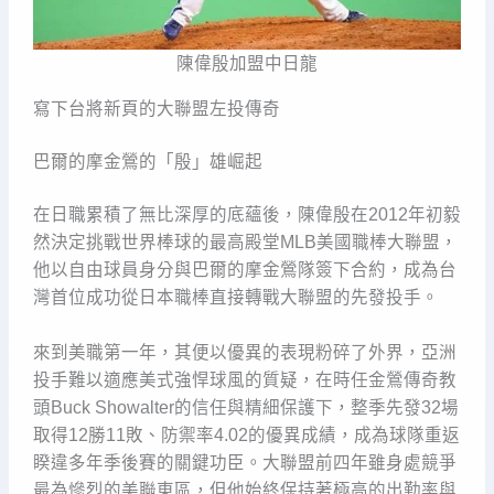
陳偉殷加盟中日龍
寫下台將新頁的大聯盟左投傳奇
巴爾的摩金鶯的「殷」雄崛起
在日職累積了無比深厚的底蘊後，陳偉殷在2012年初毅
然決定挑戰世界棒球的最高殿堂MLB美國職棒大聯盟，
他以自由球員身分與巴爾的摩金鶯隊簽下合約，成為台
灣首位成功從日本職棒直接轉戰大聯盟的先發投手。
來到美職第一年，其便以優異的表現粉碎了外界，亞洲
投手難以適應美式強悍球風的質疑，在時任金鶯傳奇教
頭Buck Showalter的信任與精細保護下，整季先發32場
取得12勝11敗、防禦率4.02的優異成績，成為球隊重返
睽違多年季後賽的關鍵功臣。大聯盟前四年雖身處競爭
最為慘烈的美聯東區，但他始終保持著極高的出勤率與