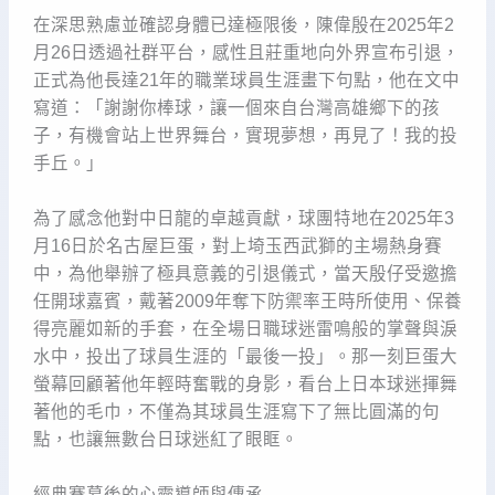
在深思熟慮並確認身體已達極限後，陳偉殷在2025年2
月26日透過社群平台，感性且莊重地向外界宣布引退，
正式為他長達21年的職業球員生涯畫下句點，他在文中
寫道：「謝謝你棒球，讓一個來自台灣高雄鄉下的孩
子，有機會站上世界舞台，實現夢想，再見了！我的投
手丘。」
為了感念他對中日龍的卓越貢獻，球團特地在2025年3
月16日於名古屋巨蛋，對上埼玉西武獅的主場熱身賽
中，為他舉辦了極具意義的引退儀式，當天殷仔受邀擔
任開球嘉賓，戴著2009年奪下防禦率王時所使用、保養
得亮麗如新的手套，在全場日職球迷雷鳴般的掌聲與淚
水中，投出了球員生涯的「最後一投」。那一刻巨蛋大
螢幕回顧著他年輕時奮戰的身影，看台上日本球迷揮舞
著他的毛巾，不僅為其球員生涯寫下了無比圓滿的句
點，也讓無數台日球迷紅了眼眶。
經典賽幕後的心靈導師與傳承