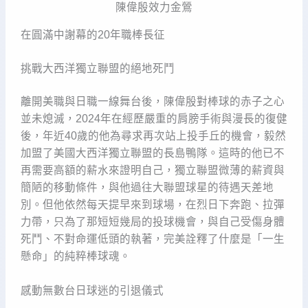
陳偉殷效力金鶯
在圓滿中謝幕的20年職棒長征
挑戰大西洋獨立聯盟的絕地死鬥
離開美職與日職一線舞台後，陳偉殷對棒球的赤子之心
並未熄滅，2024年在經歷嚴重的肩膀手術與漫長的復健
後，年近40歲的他為尋求再次站上投手丘的機會，毅然
加盟了美國大西洋獨立聯盟的長島鴨隊。這時的他已不
再需要高額的薪水來證明自己，獨立聯盟微薄的薪資與
簡陋的移動條件，與他過往大聯盟球星的待遇天差地
別。但他依然每天提早來到球場，在烈日下奔跑、拉彈
力帶，只為了那短短幾局的投球機會，與自己受傷身體
死鬥、不對命運低頭的執著，完美詮釋了什麼是「一生
懸命」的純粹棒球魂。
感動無數台日球迷的引退儀式