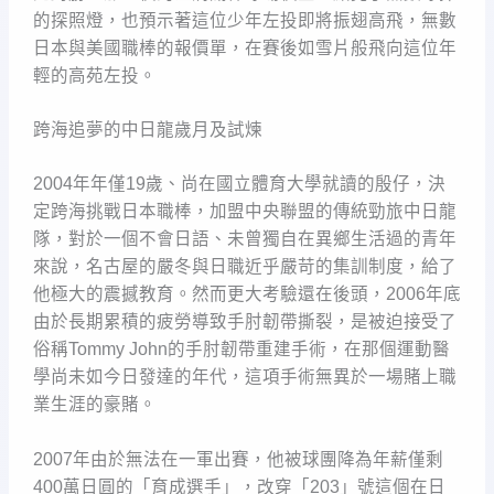
的探照燈，也預示著這位少年左投即將振翅高飛，無數
日本與美國職棒的報價單，在賽後如雪片般飛向這位年
輕的高苑左投。
跨海追夢的中日龍歲月及試煉
2004年年僅19歲、尚在國立體育大學就讀的殷仔，決
定跨海挑戰日本職棒，加盟中央聯盟的傳統勁旅中日龍
隊，對於一個不會日語、未曾獨自在異鄉生活過的青年
來說，名古屋的嚴冬與日職近乎嚴苛的集訓制度，給了
他極大的震撼教育。然而更大考驗還在後頭，2006年底
由於長期累積的疲勞導致手肘韌帶撕裂，是被迫接受了
俗稱Tommy John的手肘韌帶重建手術，在那個運動醫
學尚未如今日發達的年代，這項手術無異於一場賭上職
業生涯的豪賭。
2007年由於無法在一軍出賽，他被球團降為年薪僅剩
400萬日圓的「育成選手」，改穿「203」號這個在日