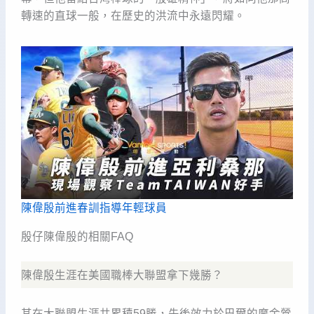
轉速的直球一般，在歷史的洪流中永遠閃耀。
陳偉殷前進春訓指導年輕球員
殷仔陳偉殷的相關FAQ
陳偉殷生涯在美國職棒大聯盟拿下幾勝？
其在大聯盟生涯共累積59勝，先後效力於巴爾的摩金鶯