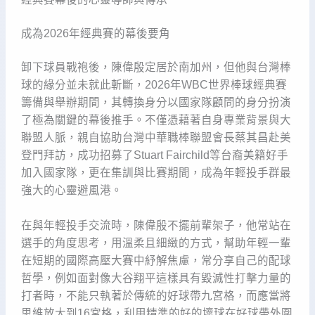
成為2026年經典賽的幕後要角
卸下球員戰袍後，陳偉殷定居於南加州，但他與台灣棒
球的緣分並未就此斬斷，2026年WBC世界棒球經典賽
籌備與舉辦期間，其轉換身分以國家隊顧問的身分扮演
了極為關鍵的幕後推手。不僅憑藉著自身專業背景與大
聯盟人脈，親自協助台灣中華職棒聯盟會長蔡其昌赴美
登門拜訪，成功招募了Stuart Fairchild等台裔美籍好手
加入國家隊，更在集訓與比賽期間，成為年輕投手群最
強大的心靈避風港。
在與年輕投手交流時，陳偉殷不擺前輩架子，他常站在
選手的角度思考，用溫柔且細緻的方式，幫助年輕一輩
在短期的國際高壓大賽中紓解焦慮，常分享自己的配球
哲學，例如面對像大谷翔平這樣具有毀滅性打擊力量的
打者時，不能只執著於傳統的好球帶九宮格，而應當將
思維放大到16宮格，利用精準的好的壞球在好球帶外圍