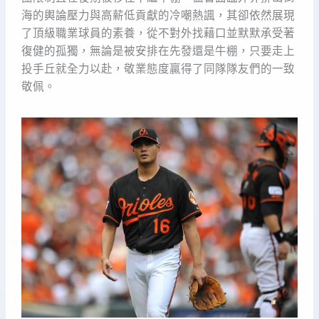
海的輿論壓力與高薪低貢獻的冷嘲熱諷，其卻依然展現
了頂級職業球員的素養，從不對外找藉口並默默承受著
復健的孤獨，無論是被安排在先發還是牛棚，只要走上
投手丘就全力以赴，敬業態度贏得了同隊隊友們的一致
敬佩。