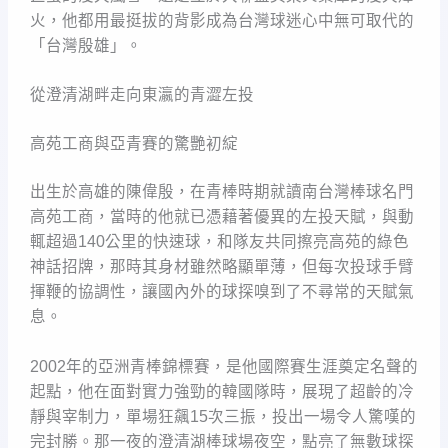
火，他都用最挺拔的背影成為台灣球迷心中無可取代的
「台灣殷雄」。
從澄清湖畔走向東瀛的青澀左投
高苑工商與亞青賽的驚艷初綻
出生於高雄的陳偉殷，在青棒時期就讀南台灣棒球名門
高苑工商，當時的他就已憑藉著優異的左投天賦，與動
輒超過140公里的快速球，和隊友共同擦亮高苑的綠色
神話招牌，那時其身材雖然略顯單薄，但每次投球手臂
揮鞭的協調性，讓國內外的球探嗅到了不尋常的天賦氣
息。
2002年的亞洲青棒錦標賽，是他國際賽生涯奠定名聲的
起點，他在面對實力強勁的韓國隊時，展現了超齡的冷
靜與宰制力，單場狂飆15次三振，投出一場令人驚嘆的
完封勝。那一夜的澄清湖棒球場夜空，點亮了無數球探