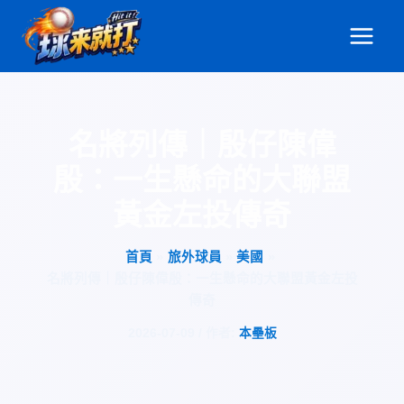
跳
至
主
要
內
容
名將列傳｜殷仔陳偉
殷：一生懸命的大聯盟
黃金左投傳奇
首頁
旅外球員
美國
名將列傳｜殷仔陳偉殷：一生懸命的大聯盟黃金左投
傳奇
2026-07-09
/ 作者:
本壘板