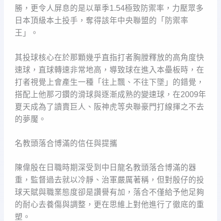
勝，更令人屏息的是以單季1.54極致防禦率，力壓眾多
日本頂級本土投手，奪得該年中央聯盟的「防禦率
王」。
其投球核心在於那顆幾乎直指打者胸膛釋放的高角度快
速球，直球轉速非常地高，導致球在進入本壘板時，在
打者視覺上會產生一種「往上飄、不往下墜」的錯覺，
搭配上他那刁鑽的滑球與逐漸成熟的變速球，在2009年
夏天成為了讀賣巨人、阪神虎等央聯豪門打線揮之不去
的夢魘。
名教頭落合博滿的信任與提攜
陳偉殷在日職時期深受到中日龍名教頭落合博滿的器
重，監督過去就以冷靜、治軍嚴厲著稱，但對殷仔的投
球天賦與職業態度卻是讚譽有加，落合不僅給予他足夠
的耐心去養傷與調整，更在思維上對他進行了徹底的重
塑。