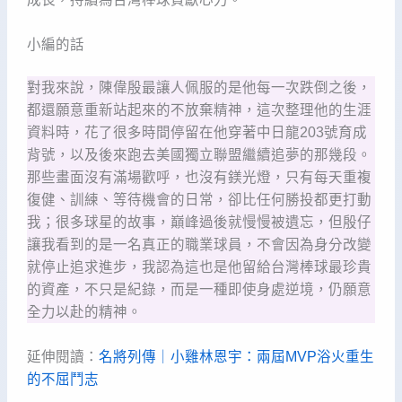
小編的話
對我來說，陳偉殷最讓人佩服的是他每一次跌倒之後，
都還願意重新站起來的不放棄精神，這次整理他的生涯
資料時，花了很多時間停留在他穿著中日龍203號育成
背號，以及後來跑去美國獨立聯盟繼續追夢的那幾段。
那些畫面沒有滿場歡呼，也沒有鎂光燈，只有每天重複
復健、訓練、等待機會的日常，卻比任何勝投都更打動
我；很多球星的故事，巔峰過後就慢慢被遺忘，但殷仔
讓我看到的是一名真正的職業球員，不會因為身分改變
就停止追求進步，我認為這也是他留給台灣棒球最珍貴
的資產，不只是紀錄，而是一種即使身處逆境，仍願意
全力以赴的精神。
延伸閱讀：
名將列傳｜小雞林恩宇：兩屆MVP浴火重生
的不屈鬥志