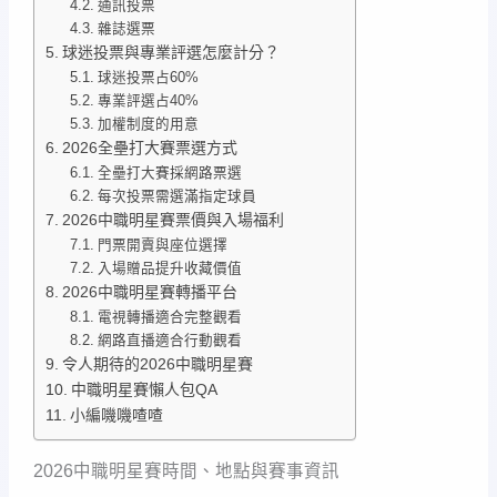
通訊投票
雜誌選票
球迷投票與專業評選怎麼計分？
球迷投票占60%
專業評選占40%
加權制度的用意
2026全壘打大賽票選方式
全壘打大賽採網路票選
每次投票需選滿指定球員
2026中職明星賽票價與入場福利
門票開賣與座位選擇
入場贈品提升收藏價值
2026中職明星賽轉播平台
電視轉播適合完整觀看
網路直播適合行動觀看
令人期待的2026中職明星賽
中職明星賽懶人包QA
小編嘰嘰喳喳
2026中職明星賽時間、地點與賽事資訊