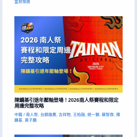
富邦悍將
陳鏞基引退年壓軸登場！2026南人祭賽程和限定
周邊完整攻略
中職
/
南人祭
,
台鋼雄鷹
,
吉祥物
,
王柏融
,
統一獅
,
蘇智傑
,
陳
鏞基
,
黃子鵬