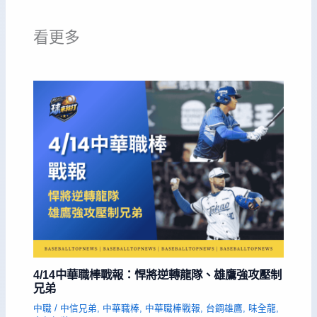
看更多
4/14中華職棒戰報：悍將逆轉龍隊、雄鷹強攻壓制
兄弟
中職
/
中信兄弟
,
中華職棒
,
中華職棒戰報
,
台鋼雄鷹
,
味全龍
,