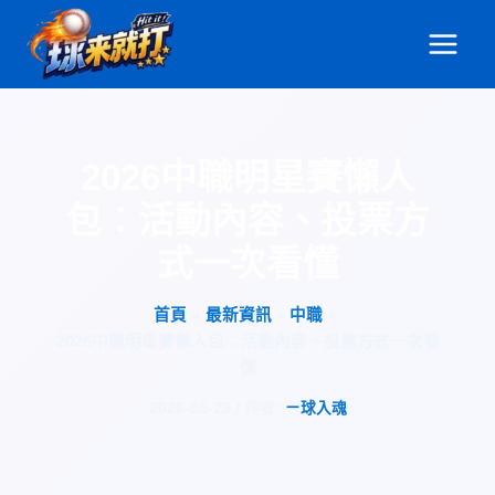
跳
至
主
要
內
容
2026中職明星賽懶人
包：活動內容、投票方
式一次看懂
首頁
最新資訊
中職
2026中職明星賽懶人包：活動內容、投票方式一次看
懂
2026-05-29
/ 作者:
ㄧ球入魂