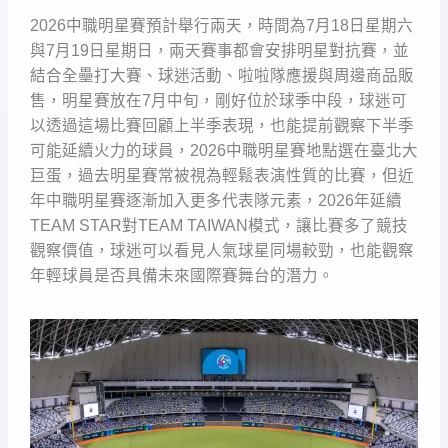
2026中職明星賽預計舉行兩天，時間為7月18日星期六
與7月19日星期日，兩天賽事都會安排明星對抗賽，並
結合全壘打大賽、球迷活動、啦啦隊應援與周邊商品販
售，明星賽放在7月中旬，剛好位於球季中段，球迷可
以透過這場比賽回顧上半季表現，也能提前觀察下半季
可能延續火力的球員，2026中職明星賽地點選在臺北大
巨蛋，過去明星賽常被視為輕鬆表演性質的比賽，但近
年中職明星賽逐漸加入更多代表隊元素，2026年延續
TEAM STAR對TEAM TAIWAN模式，讓比賽多了競技
觀察價值，球迷可以看見人氣球星同場較勁，也能觀察
年輕球員是否具備未來國際賽舞台的潛力。