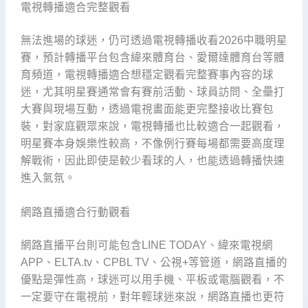
電視轉播適合完整觀看
無法進場的球迷，仍可透過電視轉播收看2026中職明星
賽，預計轉播平台包含緯來體育台、愛爾達體育台等體
育頻道，電視轉播適合想穩定觀看完整賽事內容的球
迷，尤其明星賽通常會有賽前活動、球員訪問、全壘打
大賽與現場互動，透過電視畫面能更完整接收比賽包
裝，對家庭觀眾來說，電視轉播也比較適合一起觀看，
明星賽本身娛樂性較高，不像例行賽每場都需要高度理
解戰術，因此即使是較少看球的人，也能透過轉播快速
進入氣氛。
網路直播適合行動觀看
網路直播平台則可能包含LINE TODAY、緯來電視網
APP、ELTA.tv、CPBL TV、公視+等管道，網路直播的
優點是彈性高，球迷可以用手機、平板或電腦觀看，不
一定要守在電視前，對年輕球迷來說，網路直播也更符