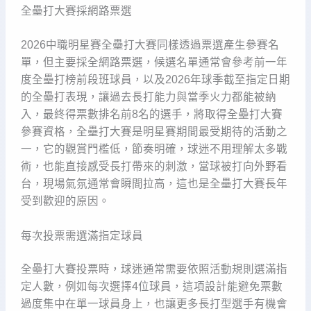
全壘打大賽採網路票選
2026中職明星賽全壘打大賽同樣透過票選產生參賽名
單，但主要採全網路票選，候選名單通常會參考前一年
度全壘打榜前段班球員，以及2026年球季截至指定日期
的全壘打表現，讓過去長打能力與當季火力都能被納
入，最終得票數排名前8名的選手，將取得全壘打大賽
參賽資格，全壘打大賽是明星賽期間最受期待的活動之
一，它的觀賞門檻低，節奏明確，球迷不用理解太多戰
術，也能直接感受長打帶來的刺激，當球被打向外野看
台，現場氣氛通常會瞬間拉高，這也是全壘打大賽長年
受到歡迎的原因。
每次投票需選滿指定球員
全壘打大賽投票時，球迷通常需要依照活動規則選滿指
定人數，例如每次選擇4位球員，這項設計能避免票數
過度集中在單一球員身上，也讓更多長打型選手有機會