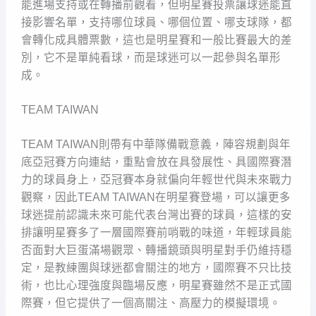
能進場支持或在轉播前觀看，但明星賽投票讓球迷能直
接影響名單，支持哪位球員、哪個位置、哪支球隊，都
會轉化成具體票數，這也是明星賽和一般比賽最大的差
別，它不是單純看球，而是球迷可以一起參與名單形
成。
TEAM TAIWAN
TEAM TAIWAN則帶有中華隊備戰意義，陣容規劃與年
底亞冠賽方向連結，重點會放在具發展性、具國際賽潛
力的球員身上，亞冠賽本身就偏向年輕世代與未來戰力
觀察，因此TEAM TAIWAN在明星賽登場，可以讓更多
球迷提前認識未來可能代表台灣出賽的球員，這樣的安
排讓明星賽多了一層國際賽前哨戰的味道，年輕球員能
否面對大巨蛋滿場觀眾、轉播鏡頭與明星對手仍維持穩
定，是教練團與球迷都會關注的地方，國際賽不只比技
術，也比心理強度與臨場反應，明星賽雖然不是正式國
際賽，但它提供了一個高關注、高壓力的模擬環境。