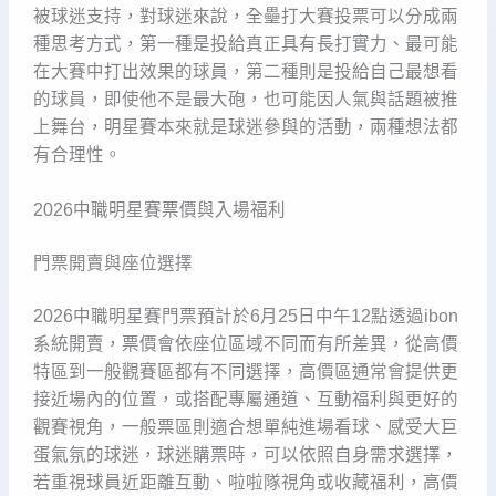
被球迷支持，對球迷來說，全壘打大賽投票可以分成兩
種思考方式，第一種是投給真正具有長打實力、最可能
在大賽中打出效果的球員，第二種則是投給自己最想看
的球員，即使他不是最大砲，也可能因人氣與話題被推
上舞台，明星賽本來就是球迷參與的活動，兩種想法都
有合理性。
2026中職明星賽票價與入場福利
門票開賣與座位選擇
2026中職明星賽門票預計於6月25日中午12點透過ibon
系統開賣，票價會依座位區域不同而有所差異，從高價
特區到一般觀賽區都有不同選擇，高價區通常會提供更
接近場內的位置，或搭配專屬通道、互動福利與更好的
觀賽視角，一般票區則適合想單純進場看球、感受大巨
蛋氣氛的球迷，球迷購票時，可以依照自身需求選擇，
若重視球員近距離互動、啦啦隊視角或收藏福利，高價