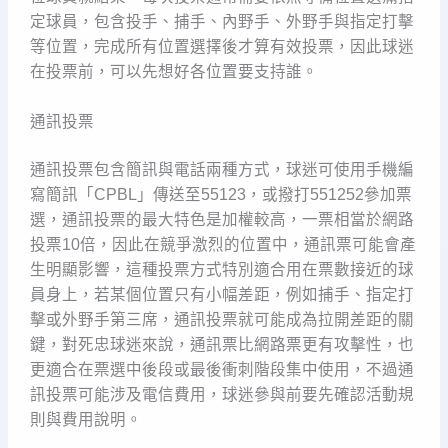
定球員，包含投手、捕手、內野手、外野手與指定打擊
等位置，完成所有位置選擇後才算有效投票，因此球迷
在投票前，可以先想好各位置要支持誰。
通訊投票
通訊投票包含簡訊與電話兩種方式，球迷可使用手機編
寫簡訊「CPBL」傳送至55123，或撥打551252參加票
選，通訊投票的最大特色是加權較高，一票相當於網路
投票10倍，因此在競爭激烈的位置中，通訊票可能會產
生明顯影響，這種投票方式特別適合用在票數接近的球
員身上，若某個位置只有小幅差距，例如捕手、指定打
擊或外野手第三席，通訊投票就可能成為拉開差距的關
鍵，對死忠球迷來說，通訊票比網路票更有攻擊性，也
更適合在票選中後段或最後衝刺階段集中使用，不過通
訊投票可能涉及電信費用，球迷參與前要先確認活動規
則與費用說明。