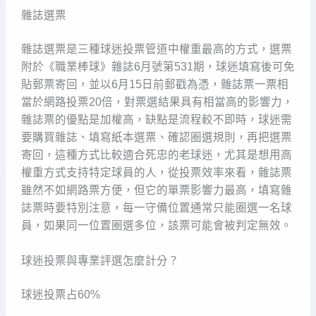
雜誌選票
雜誌選票是三種球迷投票管道中權重最高的方式，選票
附於《職業棒球》雜誌6月號第531期，球迷填寫後可免
貼郵票寄回，並以6月15日前郵戳為憑，雜誌票一票相
當於網路投票20倍，對票選結果具有相當高的影響力，
雜誌票的優點是加權高，缺點是流程較不即時，球迷需
要購買雜誌、填寫紙本選票、確認圈選規則，再把選票
寄回，這種方式比較適合死忠的老球迷，尤其是想用高
權重方式支持特定球員的人，從投票效率來看，雜誌票
雖然不如網路票方便，但它的單票影響力最高，填寫雜
誌票時要特別注意，每一守備位置通常只能圈選一名球
員，如果同一位置圈選多位，該票可能會被判定無效。
球迷投票與專業評選怎麼計分？
球迷投票占60%