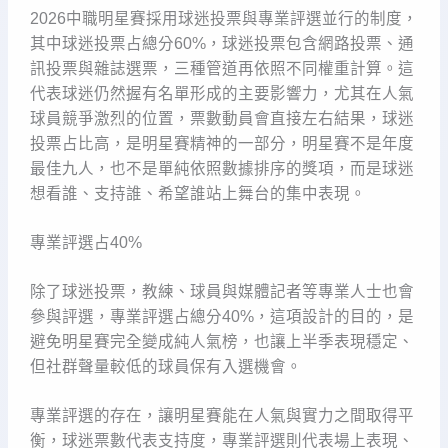
2026中職明星賽採用球迷投票與專業評選並行的制度，
其中球迷投票占總分60%，球迷投票包含網路投票、通
訊投票與雜誌選票，三種管道再依照不同權重計算。這
代表球迷仍然握有名單形成的主要影響力，尤其在人氣
球員競爭激烈的位置，票數動員會直接左右結果，球迷
投票占比高，是明星賽精神的一部分，明星賽不是年度
最佳九人，也不是單純依照數據排序的獎項，而是球迷
想看誰、支持誰、希望誰站上舞台的集中表現。
專業評選占40%
除了球迷投票，教練、球員與媒體記者等專業人士也會
參與評選，專業評選占總分40%，這項設計的目的，是
避免明星賽完全變成純人氣榜，也讓上半季表現穩定、
但社群聲量較低的球員保有入選機會。
專業評選的存在，讓明星賽能在人氣與實力之間取得平
衡，球迷票數代表支持度，專業評選則代表場上表現、