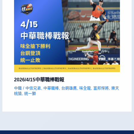
2026/4/15中華職棒戰報
中職
/
中信兄弟
,
中華職棒
,
台鋼雄鷹
,
味全龍
,
富邦悍將
,
樂天
桃猿
,
統一獅