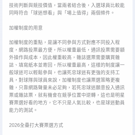
技術判斷與競技價值，當兩者結合後，入選球員比較能
同時符合「球迷想看」與「場上值得」兩個條件。
加權制度的用意
加權制度的重點，是讓不同參與方式對應不同投入程
度，網路投票最方便，所以權重最低，通訊投票需要額
外操作與成本，因此權重較高，雜誌選票需要購買雜
誌、填寫紙本並寄回，所以權重最高，這樣的制度讓一
般球迷可以輕鬆參與，也讓死忠球迷有更強的支持工
具，對球隊與球員來說，加權制度也讓票選策略更複
雜，只靠網路聲量未必足夠，若死忠球迷願意投入通訊
票或雜誌票，就有機會在競爭位置中逆轉，這也是明星
賽票選好看的地方，它不只是人氣比較，也是球迷動員
能力的測試。
2026全壘打大賽票選方式