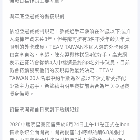
備戰目標作為主要考量。
與年底亞冠賽的銜接規劃
依照亞冠賽賽制規定，參賽選手年齡須在24歲以下或加
入職棒年資未達3年，但每隊可擁有3名不受年齡與年資
限制的外卡球員，TEAM TAIWAN本屆入選的外卡候選
包含李東洺、李超、陳克羿與林栚呈4位好手，高志綱
表示正賽時會從這4人中挑選最終的3名外卡球員，目前
仍會持續觀察他們的表現再做最終決定，TEAM
TAIWAN 30人名單中約半數為24歲以下潛力新秀搭配
少數主力選手，希望藉由明星賽提前磨合為年底亞冠賽
暖身備戰。
預售票開賣首日就創下熱銷紀錄
2026中職明星賽預售票於6月24日上午11點正式在ibon
售票系統全面開賣，開賣後僅1小時即熱銷6.8萬張門