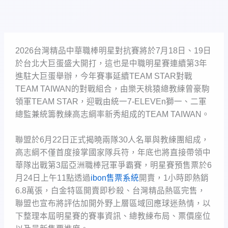
2026台灣精品中華職棒明星對抗賽將於7月18日、19日
於台北大巨蛋盛大開打，這也是中職明星賽連續第3年
進駐大巨蛋舉辦，今年賽事延續TEAM STAR對戰
TEAM TAIWAN的對戰組合，由樂天桃猿總教練曾豪駒
領軍TEAM STAR，迎戰由統一7-ELEVEn獅一、二軍
總監兼統籌教練高志綱率新秀組成的TEAM TAIWAN。
聯盟於6月22日正式揭曉兩隊30人名單與教練團組成，
高志綱不僅首度接掌國家隊兵符，年底也將直接帶領中
華隊出戰第3屆亞洲職棒冠軍爭霸賽，明星賽預售票於6
月24日上午11點透過
ibon售票系統
開賣，1小時即熱銷
6.8萬張，白金特區開賣即秒殺、台灣精品熱區完售，
聯盟也宣布將評估加開外野上層區域回應球迷熱情，以
下整理本屆明星賽的賽事資訊、總教練布局、票價座位