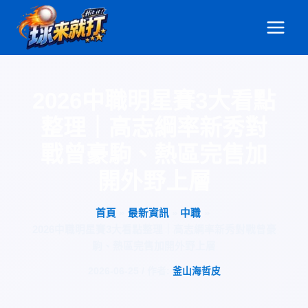
跳
至
主
要
內
2026中職明星賽3大看點
容
整理｜高志綱率新秀對
戰曾豪駒、熱區完售加
開外野上層
首頁
最新資訊
中職
2026中職明星賽3大看點整理｜高志綱率新秀對戰曾豪
駒、熱區完售加開外野上層
2026-06-25
/ 作者:
釜山海哲皮