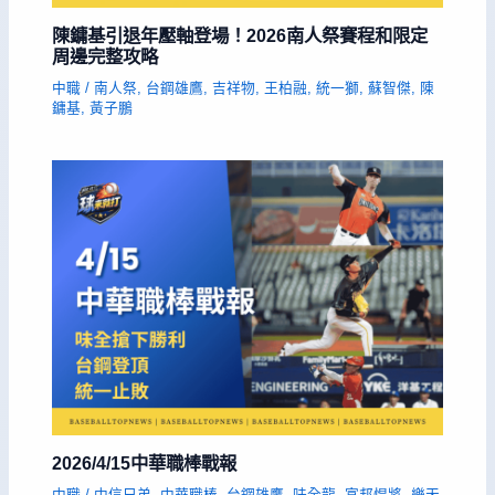
陳鏞基引退年壓軸登場！2026南人祭賽程和限定
周邊完整攻略
中職
/
南人祭
,
台鋼雄鷹
,
吉祥物
,
王柏融
,
統一獅
,
蘇智傑
,
陳
鏞基
,
黃子鵬
2026/4/15中華職棒戰報
中職
/
中信兄弟
,
中華職棒
,
台鋼雄鷹
,
味全龍
,
富邦悍將
,
樂天