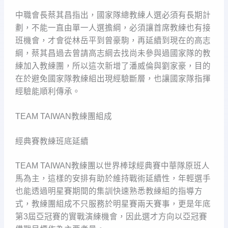
中職會長蔡其昌指出，國家隊總教練人選必須有長期計
劃，不能一直由單一人選擔綱，必須讓首席教練也有接
班機會，才會從林岳平到曾豪駒，再延續到現在的高志
綱，蔡其昌過去曾請高志綱去找尚未參與過國家隊的教
練加入教練團，所以這次新增了潘威倫與劉家豪，目的
在於避免國家隊教練組出現經驗斷層，也讓國家隊指揮
經驗能順利傳承。
TEAM TAIWAN教練團組成
經典賽教練班底延續
TEAM TAIWAN教練團以世界棒球經典賽中華隊原班人
馬為主，這樣的安排有助於維持戰術延續性，年輕選手
也能透過明星賽期間的集訓快速熟悉教練組的指導方
式，教練團組成不只服務於明星賽兩天賽事，更是年底
第3屆亞冠賽的實戰演練機會，因此選才方向以亞冠賽