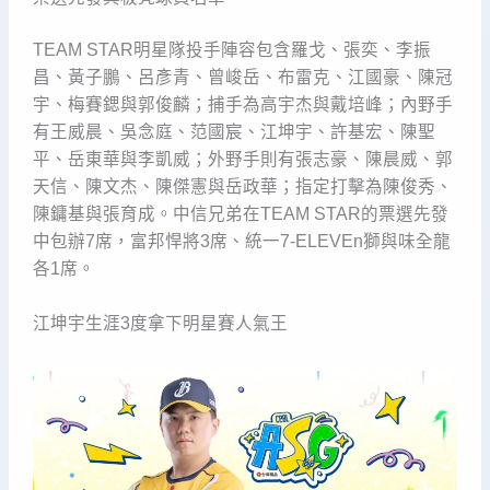
TEAM STAR明星隊投手陣容包含羅戈、張奕、李振
昌、黃子鵬、呂彥青、曾峻岳、布雷克、江國豪、陳冠
宇、梅賽鍶與郭俊麟；捕手為高宇杰與戴培峰；內野手
有王威晨、吳念庭、范國宸、江坤宇、許基宏、陳聖
平、岳東華與李凱威；外野手則有張志豪、陳晨威、郭
天信、陳文杰、陳傑憲與岳政華；指定打擊為陳俊秀、
陳鏞基與張育成。中信兄弟在TEAM STAR的票選先發
中包辦7席，富邦悍將3席、統一7-ELEVEn獅與味全龍
各1席。
江坤宇生涯3度拿下明星賽人氣王