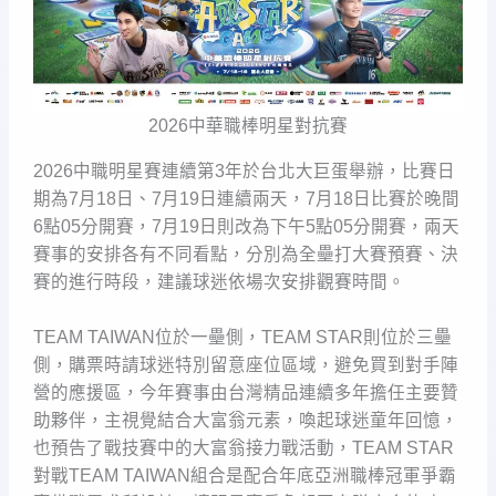
2026中華職棒明星對抗賽
2026中職明星賽連續第3年於台北大巨蛋舉辦，比賽日
期為7月18日、7月19日連續兩天，7月18日比賽於晚間
6點05分開賽，7月19日則改為下午5點05分開賽，兩天
賽事的安排各有不同看點，分別為全壘打大賽預賽、決
賽的進行時段，建議球迷依場次安排觀賽時間。
TEAM TAIWAN位於一壘側，TEAM STAR則位於三壘
側，購票時請球迷特別留意座位區域，避免買到對手陣
營的應援區，今年賽事由台灣精品連續多年擔任主要贊
助夥伴，主視覺結合大富翁元素，喚起球迷童年回憶，
也預告了戰技賽中的大富翁接力戰活動，TEAM STAR
對戰TEAM TAIWAN組合是配合年底亞洲職棒冠軍爭霸