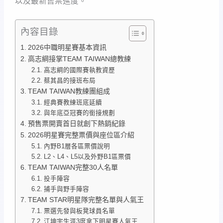
以及最新售票進度。
內容目錄
2026中職明星賽基本資訊
高志綱接掌TEAM TAIWAN總教練
高志綱的國際賽執教資歷
蔡其昌的接班布局
TEAM TAIWAN教練團組成
經典賽教練班底延續
與年底亞冠賽的銜接規劃
預售票開賣首日就創下熱銷紀錄
2026明星賽完整票價與座位區介紹
內野B1層各區票價說明
L2、L4、L5以及外野B1區票價
TEAM TAIWAN完整30人名單
投手陣容
捕手與野手陣容
TEAM STAR明星隊完整名單與人氣王
票選先發與板凳球員名單
江坤宇生涯3度拿下明星賽人氣王