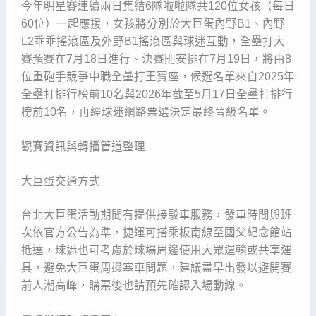
今年明星賽連續兩日集結6隊啦啦隊共120位女孩（每日
60位）一起應援，女孩將分別於大巨蛋內野B1、內野
L2乖乖搖滾區及外野B1搖滾區與球迷互動，全壘打大
賽預賽在7月18日進行、決賽則安排在7月19日，將由8
位重砲手競爭中職全壘打王寶座，候選名單來自2025年
全壘打排行榜前10名與2026年截至5月17日全壘打排行
榜前10名，再經球迷網路票選決定最終晉級名單。
觀賽資訊與轉播管道整理
大巨蛋交通方式
台北大巨蛋活動期間有提供接駁車服務，發車時間與班
次依官方公告為準，捷運可搭乘板南線至國父紀念館站
抵達，球迷也可考慮於球場周邊使用大眾運輸或共享運
具，避免大巨蛋周邊塞車問題，建議盡早出發以避開賽
前人潮高峰，購票後也請預先確認入場動線。