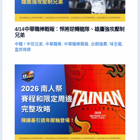
4/14中華職棒戰報：悍將逆轉龍隊、雄鷹強攻壓制
兄弟
中職
/
中信兄弟
,
中華職棒
,
中華職棒戰報
,
台鋼雄鷹
,
味全龍
,
富邦悍將