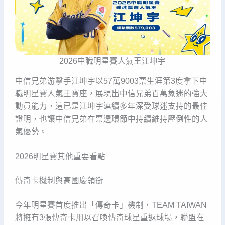
2026中職明星賽人氣王江坤宇
中信兄弟游擊手江坤宇以57萬9003票生涯第3度拿下中
職明星賽人氣王寶座，展現出中信兄弟百萬象迷的強大
動員能力，這已是江坤宇連續多年深受球迷支持的最佳
證明，也讓中信兄弟在票選環節中持續維持壓倒性的人
氣優勢。
2026明星賽其他重要看點
傳奇卡機制與高國慶領銜
今年明星賽首度推出「傳奇卡」機制，TEAM TAIWAN
將擁有3張傳奇卡用以召喚傳奇球星重返球場，聯盟在