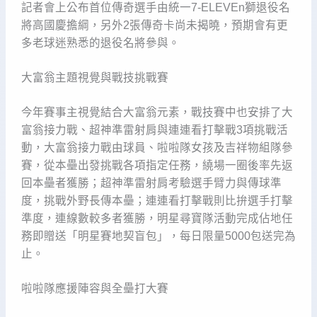
記者會上公布首位傳奇選手由統一7-ELEVEn獅退役名
將高國慶擔綱，另外2張傳奇卡尚未揭曉，預期會有更
多老球迷熟悉的退役名將參與。
大富翁主題視覺與戰技挑戰賽
今年賽事主視覺結合大富翁元素，戰技賽中也安排了大
富翁接力戰、超神準雷射肩與連連看打擊戰3項挑戰活
動，大富翁接力戰由球員、啦啦隊女孩及吉祥物組隊參
賽，從本壘出發挑戰各項指定任務，繞場一圈後率先返
回本壘者獲勝；超神準雷射肩考驗選手臂力與傳球準
度，挑戰外野長傳本壘；連連看打擊戰則比拚選手打擊
準度，連線數較多者獲勝，明星尋寶隊活動完成佔地任
務即贈送「明星賽地契盲包」，每日限量5000包送完為
止。
啦啦隊應援陣容與全壘打大賽