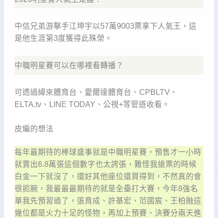
中信兄弟游擊手江坤宇以57萬9003票拿下人氣王，這
是他生涯第3度獲得此殊榮。
中職明星賽可以在哪裡看轉播？
可透過緯來體育台、愛爾達體育台、CPBLTV、
ELTA.tv、LINE TODAY、公視+等管道收看。
皮編的想法
每年最期待的棒球盛事就是中職明星賽，預售才一小時
就賣出6.8萬張這個數字也太誇張，難怪我搶票的時候
白金一下就沒了，還好其他座位還買得到，不然真的會
很扼腕，我最最最期待的就是全壘打大賽，今年8強名
單我先預習過了，張育成、許基宏、范國宸、王柏融這
幾位都是火力十足的怪物，再加上預賽、決賽分兩天進