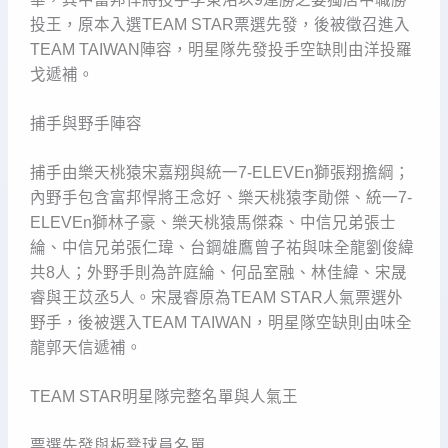
投王，原本入選TEAM STAR票選先發，後被徵召進入
TEAM TAIWAN陣容，明星隊先發投手空缺則由洋投羅
戈遞補。
捕手與野手陣容
捕手由樂天桃猿宋嘉翔與統一7-ELEVEn獅張翔擔綱；
內野手包含富邦悍將王念好、樂天桃猿李勛傑、統一7-
ELEVEn獅林子豪、樂天桃猿馬傑森、中信兄弟張士
綸、中信兄弟張仁瑋、台鋼雄鷹曾子祐與味全龍劉俊緯
共8人；外野手則為許庭綸、何品室融、林佳緯、宋晟
睿與王苡丞5人。宋晟睿原為TEAM STAR人氣票選外
野手，後被選入TEAM TAIWAN，明星隊空缺則由味全
龍郭天信遞補。
TEAM STAR明星隊完整名單與人氣王
票選先發與板凳球員名單