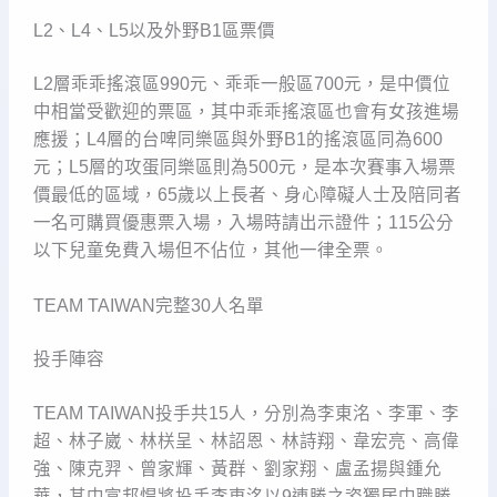
L2、L4、L5以及外野B1區票價
L2層乖乖搖滾區990元、乖乖一般區700元，是中價位
中相當受歡迎的票區，其中乖乖搖滾區也會有女孩進場
應援；L4層的台啤同樂區與外野B1的搖滾區同為600
元；L5層的攻蛋同樂區則為500元，是本次賽事入場票
價最低的區域，65歲以上長者、身心障礙人士及陪同者
一名可購買優惠票入場，入場時請出示證件；115公分
以下兒童免費入場但不佔位，其他一律全票。
TEAM TAIWAN完整30人名單
投手陣容
TEAM TAIWAN投手共15人，分別為李東洺、李軍、李
超、林子崴、林栚呈、林詔恩、林詩翔、韋宏亮、高偉
強、陳克羿、曾家輝、黃群、劉家翔、盧孟揚與鍾允
華，其中富邦悍將投手李東洺以9連勝之姿獨居中職勝