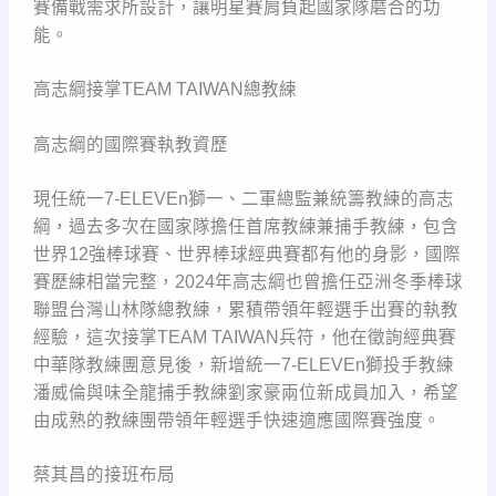
賽備戰需求所設計，讓明星賽肩負起國家隊磨合的功
能。
高志綱接掌TEAM TAIWAN總教練
高志綱的國際賽執教資歷
現任統一7-ELEVEn獅一、二軍總監兼統籌教練的高志
綱，過去多次在國家隊擔任首席教練兼捕手教練，包含
世界12強棒球賽、世界棒球經典賽都有他的身影，國際
賽歷練相當完整，2024年高志綱也曾擔任亞洲冬季棒球
聯盟台灣山林隊總教練，累積帶領年輕選手出賽的執教
經驗，這次接掌TEAM TAIWAN兵符，他在徵詢經典賽
中華隊教練團意見後，新增統一7-ELEVEn獅投手教練
潘威倫與味全龍捕手教練劉家豪兩位新成員加入，希望
由成熟的教練團帶領年輕選手快速適應國際賽強度。
蔡其昌的接班布局