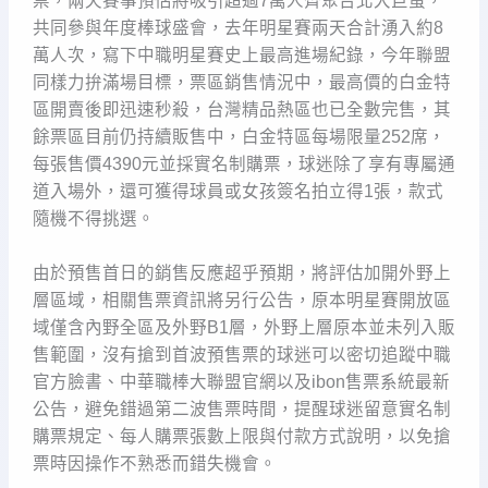
票，兩天賽事預估將吸引超過7萬人齊聚台北大巨蛋，
共同參與年度棒球盛會，去年明星賽兩天合計湧入約8
萬人次，寫下中職明星賽史上最高進場紀錄，今年聯盟
同樣力拚滿場目標，票區銷售情況中，最高價的白金特
區開賣後即迅速秒殺，台灣精品熱區也已全數完售，其
餘票區目前仍持續販售中，白金特區每場限量252席，
每張售價4390元並採實名制購票，球迷除了享有專屬通
道入場外，還可獲得球員或女孩簽名拍立得1張，款式
隨機不得挑選。
由於預售首日的銷售反應超乎預期，將評估加開外野上
層區域，相關售票資訊將另行公告，原本明星賽開放區
域僅含內野全區及外野B1層，外野上層原本並未列入販
售範圍，沒有搶到首波預售票的球迷可以密切追蹤中職
官方臉書、中華職棒大聯盟官網以及ibon售票系統最新
公告，避免錯過第二波售票時間，提醒球迷留意實名制
購票規定、每人購票張數上限與付款方式說明，以免搶
票時因操作不熟悉而錯失機會。