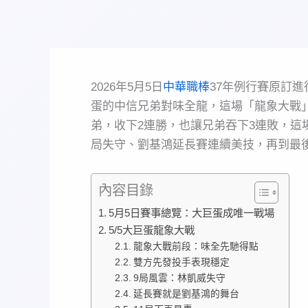
2026年5月5日
中華職棒
37年例行賽原訂
蛋的中信兄弟對味全龍，這場「龍象大戰」
弟，收下2連勝，也讓兄弟吞下3連敗，這
局失守、劉基鴻延長賽連續美技，再到最
內容目錄
5月5日賽事總覽：大巨蛋成唯一戰場
5/5大巨蛋龍象大戰
龍象大戰前段：味全先馳得點
雙方先發投手表現穩定
9局風雲：林凱威失守
延長賽就是劉基鴻的舞台