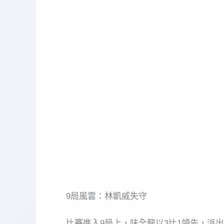
9局風雲：林凱威失守
比賽進入9局上，味全龍以3比1領先，派