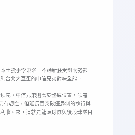
邦本土投手李東洺，不過新莊受到雨勢影
只剩台北大巨蛋的中信兄弟對味全龍。
大領先，中信兄弟則處於墊底位置，急需一
隊仍有韌性，但延長賽突破僵局制的執行與
勝利收回來，這就是龍頭球隊與後段球隊目