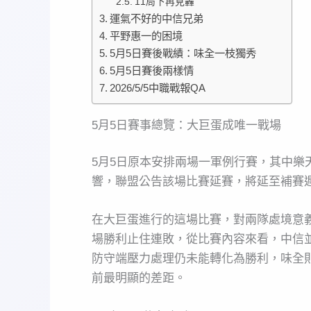
11局下再見轟
運氣不好的中信兄弟
平野惠一的困境
5月5日賽後戰績：味全一枝獨秀
5月5日賽後兩樣情
2026/5/5中職戰報QA
5月5日賽事總覽：大巨蛋成唯一戰場
5月5日原本安排兩場一軍例行賽，其中
響，聯盟公告該場比賽延賽，將延至補賽
在大巨蛋進行的這場比賽，對兩隊處境意
場勝利止住連敗，從比賽內容來看，中信並
防守端壓力處理仍未能轉化為勝利，味全
前最明顯的差距。