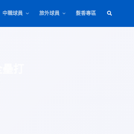
中職球員
旅外球員
髮香專區
全壘打
打