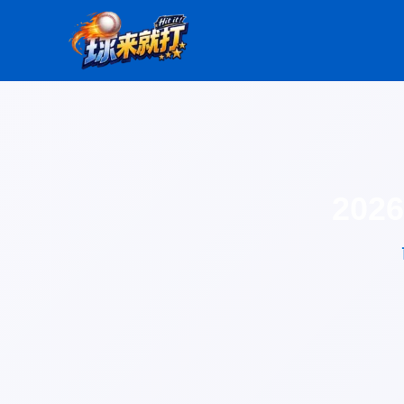
跳
至
主
要
內
容
20