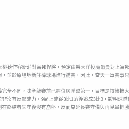
樂天桃猿作客新莊對富邦悍將，預定由樂天洋投魔爾曼對上富
週，並於原場地新莊棒球場進行補賽，因此，當天一軍賽事
義完全不同，味全龍賽前已經位居聯盟第一，目標是持續擴
非沒有反擊能力，9局上能從3比1落後追成3比3，證明球
則在終結者失守後沒有崩盤，反而靠延長賽守備與再見轟把