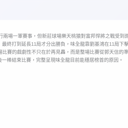
進行兩場一軍賽事，但新莊球場樂天桃猿對富邦悍將之戰受到
最終打到延長11局才分出勝負，味全龍靠劉基鴻在11局下
場比賽的戲劇性不只在於再見轟，而是整場比賽從郭天信的
後一棒結束比賽，完整呈現味全龍目前能穩居榜首的原因。