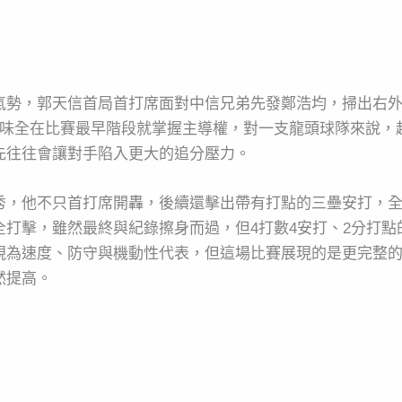
氣勢，郭天信首局首打席面對中信兄弟先發鄭浩均，掃出右
讓味全在比賽最早階段就掌握主導權，對一支龍頭球隊來說，
先往往會讓對手陷入更大的追分壓力。
秀，他不只首打席開轟，後續還擊出帶有打點的三壘安打，全
打擊，雖然最終與紀錄擦身而過，但4打數4安打、2分打點
視為速度、防守與機動性代表，但這場比賽展現的是更完整
然提高。