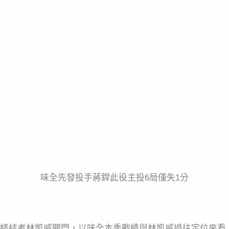
味全先發投手蔣銲此役主投6局僅失1分
出終結者林凱威關門，以味全本季戰績與林凱威過往定位來