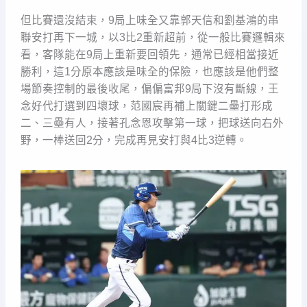
但比賽還沒結束，9局上味全又靠郭天信和劉基鴻的串
聯安打再下一城，以3比2重新超前，從一般比賽邏輯來
看，客隊能在9局上重新要回領先，通常已經相當接近
勝利，這1分原本應該是味全的保險，也應該是他們整
場節奏控制的最後收尾，偏偏富邦9局下沒有斷線，王
念好代打選到四壞球，范國宸再補上關鍵二壘打形成
二、三壘有人，接著孔念恩攻擊第一球，把球送向右外
野，一棒送回2分，完成再見安打與4比3逆轉。