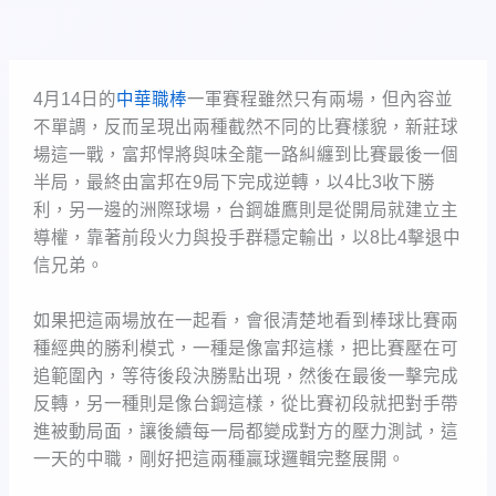
4月14日的
中華職棒
一軍賽程雖然只有兩場，但內容並
不單調，反而呈現出兩種截然不同的比賽樣貌，新莊球
場這一戰，富邦悍將與味全龍一路糾纏到比賽最後一個
半局，最終由富邦在9局下完成逆轉，以4比3收下勝
利，另一邊的洲際球場，台鋼雄鷹則是從開局就建立主
導權，靠著前段火力與投手群穩定輸出，以8比4擊退中
信兄弟。
如果把這兩場放在一起看，會很清楚地看到棒球比賽兩
種經典的勝利模式，一種是像富邦這樣，把比賽壓在可
追範圍內，等待後段決勝點出現，然後在最後一擊完成
反轉，另一種則是像台鋼這樣，從比賽初段就把對手帶
進被動局面，讓後續每一局都變成對方的壓力測試，這
一天的中職，剛好把這兩種贏球邏輯完整展開。