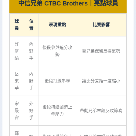
中信兄弟 CTBC Brothers｜亮點球員
球
位
表現重點
比賽影響
員
置
許
內
後段參與追分攻
庭
野
替兄弟保留反撲氣勢
勢
綸
手
岳
內
東
野
後段打線串聯
讓比分差距一度縮小
華
手
宋
外
後段持續製造上
晟
野
帶動兄弟末段反攻節奏
壘壓力
睿
手
鄭