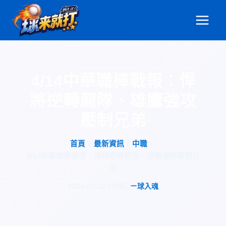
跳
至
主
要
內
容
4/14中華職棒戰報：悍
將逆轉龍隊、雄鷹強攻
壓制兄弟
首頁
最新資訊
中職
4/14中華職棒戰報：悍將逆轉龍隊、雄鷹強攻壓制兄
弟
2026-04-15
/ 作者:
ㄧ球入魂