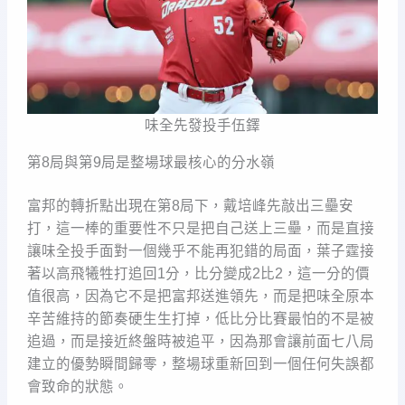
味全先發投手伍鐸
第8局與第9局是整場球最核心的分水嶺
富邦的轉折點出現在第8局下，戴培峰先敲出三壘安
打，這一棒的重要性不只是把自己送上三壘，而是直接
讓味全投手面對一個幾乎不能再犯錯的局面，葉子霆接
著以高飛犧牲打追回1分，比分變成2比2，這一分的價
值很高，因為它不是把富邦送進領先，而是把味全原本
辛苦維持的節奏硬生生打掉，低比分比賽最怕的不是被
追過，而是接近終盤時被追平，因為那會讓前面七八局
建立的優勢瞬間歸零，整場球重新回到一個任何失誤都
會致命的狀態。