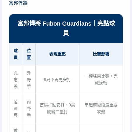
富邦悍將
富邦悍將 Fubon Guardians｜亮點球
員
球
位
表現重點
比賽影響
員
置
孔
外
一棒結束比賽，完
念
野
9局下再見安打
成逆轉
恩
手
范
內
首局打點安打、9局
串起前後段最重要
國
野
關鍵二壘打
攻勢
宸
手
戴