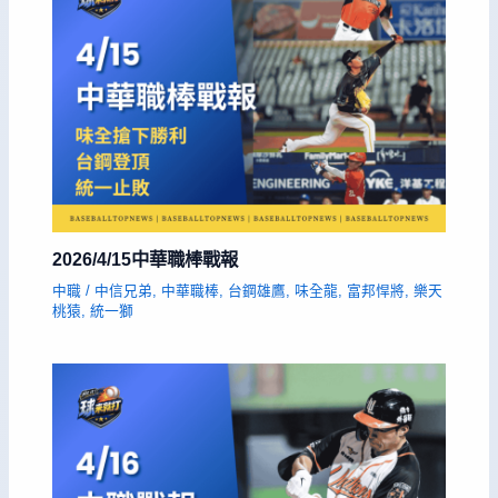
2026/4/15中華職棒戰報
中職
/
中信兄弟
,
中華職棒
,
台鋼雄鷹
,
味全龍
,
富邦悍將
,
樂天
桃猿
,
統一獅