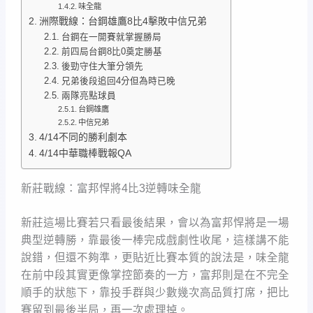
味全龍
洲際戰線：台鋼雄鷹8比4擊敗中信兄弟
台鋼在一開賽就掌握勝局
前四局台鋼8比0奠定勝基
後勁守住大筆分領先
兄弟後段追回4分但為時已晚
兩隊亮點球員
台鋼雄鷹
中信兄弟
4/14不同的勝利劇本
4/14中華職棒戰報QA
新莊戰線：富邦悍將4比3逆轉味全龍
新莊這場比賽若只看最後結果，會以為富邦悍將是一場
典型逆轉勝，靠最後一棒完成戲劇性收尾，這樣講不能
說錯，但還不夠準，更貼近比賽本質的說法是，味全龍
在前中段其實更像掌控節奏的一方，富邦則是在不完全
順手的狀態下，靠投手群與少數幾次高品質打席，把比
賽留到最後半局，再一次處理掉。