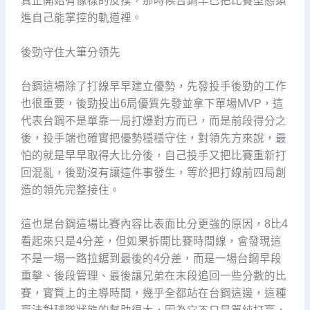
真正開始有像樣的反撲，那時候台鋼早已把比賽型態鎖
進自己能掌控的軌道裡。
後勁守住大筆分領先
台鋼這場除了打線早早建立優勢，先發投手後勁的工作
也很重要，後勁投出6局優質先發並拿下單場MVP，這
代表台鋼不是單靠一局打爆對方而已，而是前段得分之
後，投手端也確實把優勢穩穩守住，對領先方來說，最
怕的就是早早取得大比分後，自己投手又把比賽重新打
回混亂，後勁沒有讓這件事發生，等於把打線前四局創
造的領先完整接住。
這也是台鋼這場比賽內容比表面比分更強的原因，8比4
看起來只是4分差，但如果拆開比賽時間線，會發現這
不是一場一路拉鋸到最後的4分差，而是一場台鋼早段
重擊、後段管理、最後讓兄弟在末段追回一些分數的比
賽，實質上的主導時間，幾乎全都站在台鋼這邊，這種