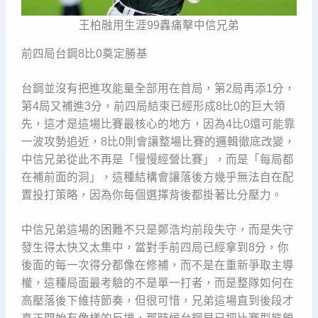
王柏融用生涯99轟痛擊中信兄弟
前四局台鋼8比0奠定勝基
台鋼並沒有把進攻能量全部用在首局，第2局再添1分，
第4局又補進3分，前四局結束已經形成8比0的巨大領
先，這才是這場比賽最核心的地方，因為4比0還可能靠
一波攻勢追近，8比0則會讓整場比賽的邏輯徹底改變，
中信兄弟從此不再是「慢慢經營比賽」，而是「每局都
在補前面的洞」，這種結構會讓落後方幾乎無法自在配
置投打策略，因為你每個選擇背後都掛著比分壓力。
中信兄弟這場的困難不只是鄭浩均前段失守，而是失守
發生得太快又太集中，當對手前四局已經拿到8分，你
後面的每一次得分都像在修補，而不是在重新爭取主導
權，這種局面最考驗的不是單一打者，而是整隊如何在
高壓落後下維持節奏，但很可惜，兄弟這場直到後段才