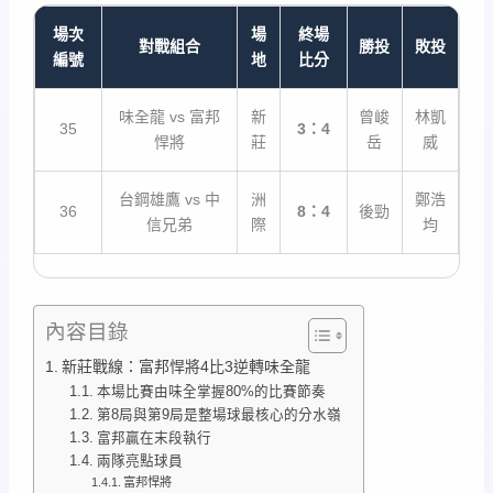
場次
場
終場
對戰組合
勝投
敗投
編號
地
比分
味全龍 vs 富邦
新
曾峻
林凱
35
3：4
悍將
莊
岳
威
台鋼雄鷹 vs 中
洲
鄭浩
36
8：4
後勁
信兄弟
際
均
內容目錄
新莊戰線：富邦悍將4比3逆轉味全龍
本場比賽由味全掌握80%的比賽節奏
第8局與第9局是整場球最核心的分水嶺
富邦贏在末段執行
兩隊亮點球員
富邦悍將