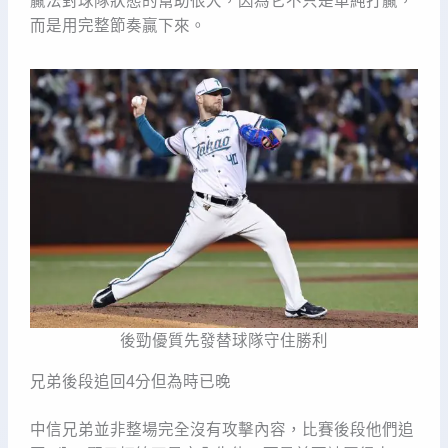
贏法對球隊狀態的幫助很大，因為它不只是單純打贏，
而是用完整節奏贏下來。
後勁優質先發替球隊守住勝利
兄弟後段追回4分但為時已晚
中信兄弟並非整場完全沒有攻擊內容，比賽後段他們追