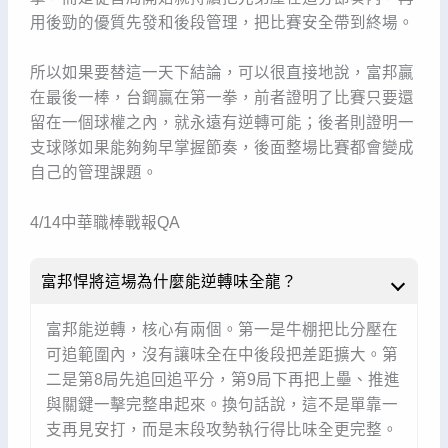
用後勁的優質先發和後段管理，把比賽安全帶到終場。
所以如果要替這一天下結論，可以很直接地說，富邦贏
在最後一棒，台鋼贏在第一拳，前者證明了比賽只要還
留在一個球權之內，就永遠有逆轉可能；後者則證明一
支球隊如果能夠夠早掌握節奏，後面整場比賽都會變成
自己的管理課題。
4/14中華職棒戰報QA
富邦悍將這場為什麼能逆轉味全龍？
富邦能逆轉，核心有兩個。第一是牛棚把比分壓在
可追範圍內，沒有讓味全在中後段把差距擴大。第
二是第8局先追回追平分，第9局下再把上壘、推進
與關鍵一擊完整串起來。換句話說，這不是單靠一
支再見安打，而是末段攻勢執行得比味全更完整。