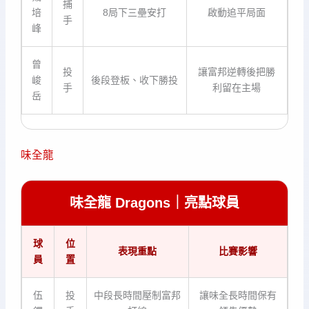
捕
培
8局下三壘安打
啟動追平局面
手
峰
曾
投
讓富邦逆轉後把勝
峻
後段登板、收下勝投
手
利留在主場
岳
味全龍
味全龍 Dragons｜亮點球員
球
位
表現重點
比賽影響
員
置
伍
投
中段長時間壓制富邦
讓味全長時間保有