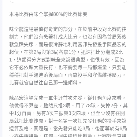
本場比賽由味全掌握80%的比賽節奏
味全龍這場最值得肯定的部分，在於前中段對比賽的控
制力，他們沒有急著打成大比分，也沒有因為首局落後
就急躁失序，而是很冷靜地利用富邦先發投手陳品宏的
起伏，在第2局與第3局各拿1分，迅速把比分翻成2比
1，這類得分方式對味全來說很典型，也很有效，因為
它不必依賴大量長打，也不需要每一局都爆量，只要能
穩穩把對手逼進落後局面，再靠投手和守備維持壓力，
比賽就會自然往自己那一邊傾斜。
陳品宏這場完成一軍生涯首次先發，從任務角度來看，
他做得不算差，雖然只投3局、用了78球，失掉2分，其
中1分自責，另有3次三振與3次四壞，但至少沒有在開
局就把比賽炸開，對一名第一次扛先發任務的投手來說
還算及格，問題是，當先發只能吃3局，後面等於有6局
要靠牛棚接手，任何一個中繼環節鬆動，比賽就會直接