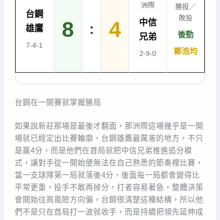
洲際
勝投／
台鋼
敗投
8
4
中信
:
雄鷹
後勁
兄弟
7-4-1
鄭浩均
2-9-0
台鋼在一開賽就掌握勝局
如果說新莊那場是最後才翻面，那洲際這場幾乎是一開
場就已經定出比賽輪廓，台鋼雄鷹最厲害的地方，不只
是贏4分，而是他們在首局就把中信兄弟推進追分模
式，讓對手從一開始便無法在自己熟悉的節奏裡比賽，
當一支球隊第一局就落後4分，後面每一局都會變得比
平常更重，投手不敢再掉分，打者容易著急，整體決策
會開始往高風險方向偏，台鋼很清楚這種結構，所以他
們不是只在首局打一波就收手，而是持續把領先延伸成