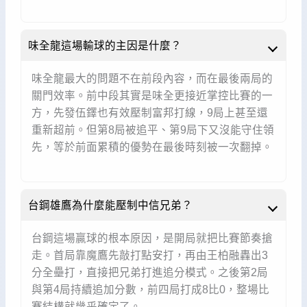
味全龍這場輸球的主因是什麼？
味全龍最大的問題不在前段內容，而在最後兩局的
關門效率。前中段其實是味全更接近掌控比賽的一
方，先發伍鐸也有效壓制富邦打線，9局上甚至還
重新超前。但第8局被追平、第9局下又沒能守住領
先，等於前面累積的優勢在最後時刻被一次翻掉。
台鋼雄鷹為什麼能壓制中信兄弟？
台鋼這場贏球的根本原因，是開局就把比賽節奏搶
走。首局靠魔鷹先敲打點安打，再由王柏融轟出3
分全壘打，直接把兄弟打進追分模式。之後第2局
與第4局持續追加分數，前四局打成8比0，整場比
賽結構就幾乎確定了。