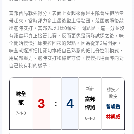
富邦首局就先得分，表面上看起來像是主隊會先把節奏
帶起來，當時邦力多上壘後盜上得點圈，范國宸隨後敲
出適時安打，富邦先以1比0領先，問題是，這一分並沒
有讓富邦真正接管比賽，反而更像是兩隊試探之後，味
全開始慢慢把節奏拉回來的起點。因為從第2局開始，
味全就逐漸把比賽切換成自己熟悉的低比分控制模式，
用局部壓力、適時安打和穩定守備，慢慢把場面導向對
自己較有利的樣子。
新莊
勝投／
味全
敗投
3
4
富邦
:
龍
曾峻岳
悍將
7-4-0
林凱威
6-4-0