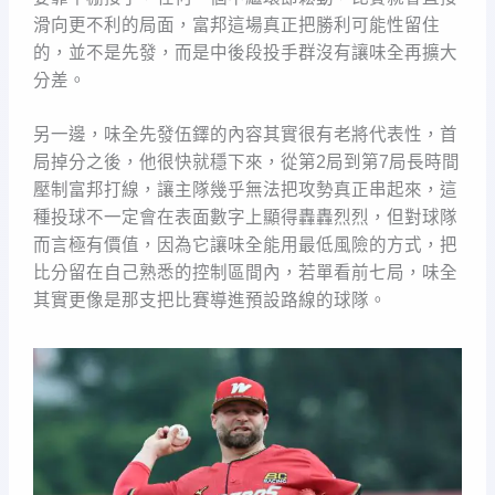
滑向更不利的局面，富邦這場真正把勝利可能性留住
的，並不是先發，而是中後段投手群沒有讓味全再擴大
分差。
另一邊，味全先發伍鐸的內容其實很有老將代表性，首
局掉分之後，他很快就穩下來，從第2局到第7局長時間
壓制富邦打線，讓主隊幾乎無法把攻勢真正串起來，這
種投球不一定會在表面數字上顯得轟轟烈烈，但對球隊
而言極有價值，因為它讓味全能用最低風險的方式，把
比分留在自己熟悉的控制區間內，若單看前七局，味全
其實更像是那支把比賽導進預設路線的球隊。