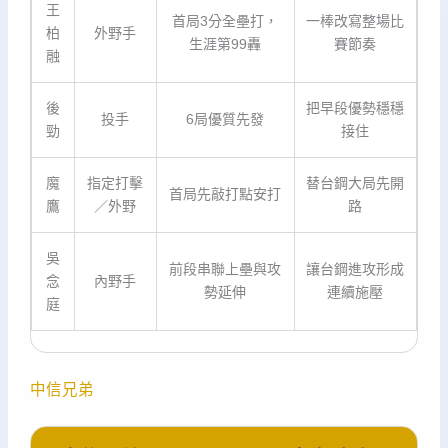
王
首局3分全壘打，
一棒改寫整場比
柏
外野手
生涯第99轟
賽節奏
融
後
把早段優勢穩穩
投手
6局優質先發
勁
接住
魔
指定打擊
替台鋼大局先開
首局先敲打點安打
鷹
／外野
路
吳
前段串聯上壘與攻
讓台鋼進攻形成
念
內野手
勢延伸
連續施壓
庭
中信兄弟