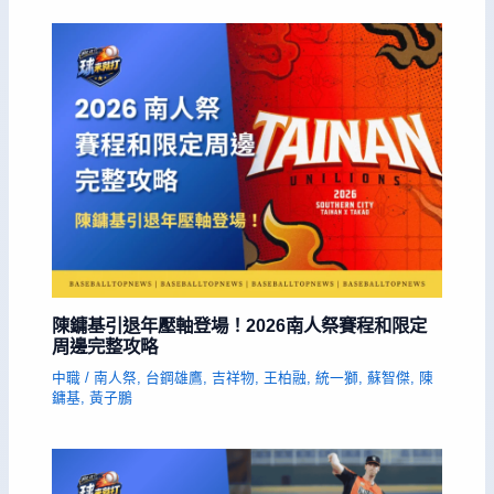
陳鏞基引退年壓軸登場！2026南人祭賽程和限定
周邊完整攻略
中職
/
南人祭
,
台鋼雄鷹
,
吉祥物
,
王柏融
,
統一獅
,
蘇智傑
,
陳
鏞基
,
黃子鵬