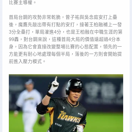
比賽主導權。
首局台鋼的攻勢非常乾脆，曾子祐與吳念庭安打上壘
後，魔鷹先敲出帶有打點的安打，接著王柏融補上一發
3分全壘打，單局灌進4分，也是王柏融在中職生涯的第
99轟，對台鋼來說，這種首局大局的價值遠超過4分本
身，因為它會直接改變整場比賽的心態配置，領先的一
方能更有耐心地處理每個半局，落後的一方則會開始提
前進入壓力模式。