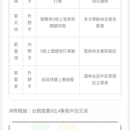
鐸
手
打線
領先優勢
郭
外
開賽與9局上皆參與
多次帶動味全進攻
天
野
關鍵攻勢
節奏
信
手
劉
內
基
野
9局上關鍵安打串聯
幫助味全重新超前
鴻
手
曾
外
讓味全前中段更接
聖
野
前段持續上壘施壓
近主導者
安
手
洲際戰線：台鋼雄鷹8比4擊敗中信兄弟