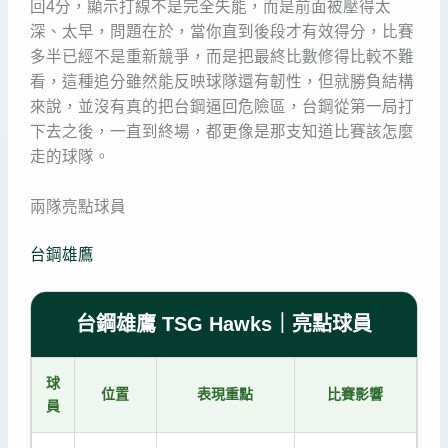
回4分，顯示打線不是完全失能，而是前面被壓得太
深、太早，問題在於，當你直到後段才有效得分，比賽
多半已經不是重新競爭，而是把最終比數修得比較不難
看，這種追分雖然能反映球隊還有韌性，但就勝負結構
來說，並沒有真的把台鋼逼回危險區，台鋼從第一局打
下去之後，一直到終場，都更像是那支知道比賽該怎麼
走的球隊。
兩隊亮點球員
台鋼雄鷹
台鋼雄鷹 TSG Hawks｜亮點球員
球
位置
表現重點
比賽影響
員