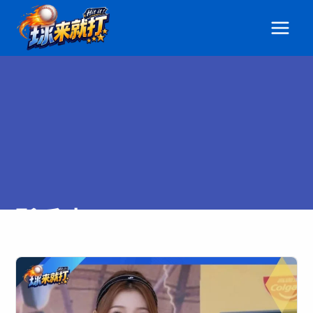
跳
至
主
要
內
容
髮香專
區