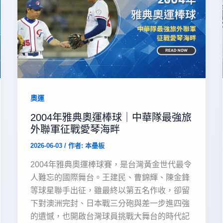
奧運
2004年雅典奧運棒球｜中華隊最強旅
外聯軍征戰愛琴海畔
2026-06-03
/ 作者:
本壘板
2004年雅典奧運棒球賽，是台灣黃金世代最令
人難忘的國際舞台。王建民、曹錦輝、陳金鋒
等球星聯手出征，雖最終以第五名作收，卻留
下對澳洲完封、日本戰三分砲與差一步進四強
的遺憾，也開啟台灣球員挑戰大舞台的時代記