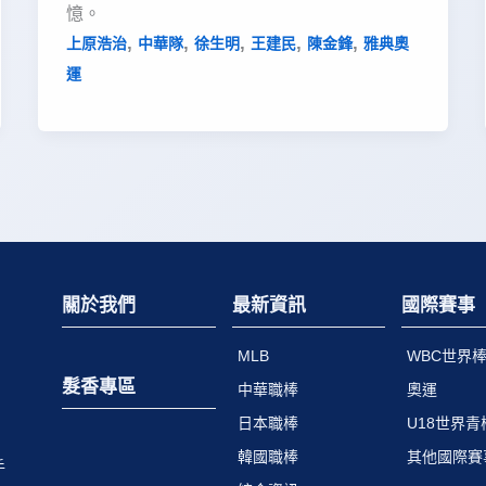
憶。
,
,
,
,
,
上原浩治
中華隊
徐生明
王建民
陳金鋒
雅典奧
運
關於我們
最新資訊
國際賽事
MLB
WBC世界
髮香專區
中華職棒
奧運
日本職棒
U18世界
韓國職棒
其他國際賽
手