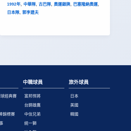
,
,
,
,
,
1992年
中華隊
古巴隊
奧運銀牌
巴塞隆納奧運
,
日本隊
郭李建夫
中職球員
旅外球員
棒球經典賽
富邦悍將
日本
台鋼雄鷹
美國
青棒錦標賽
中信兄弟
韓國
事
統一獅