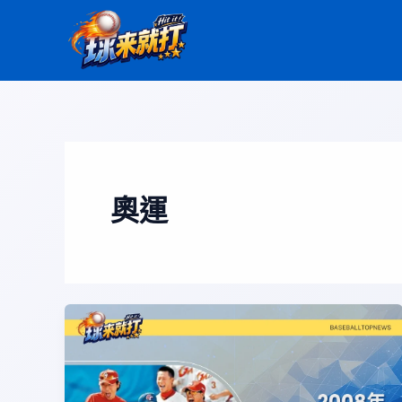
跳
至
主
要
內
容
奧運