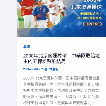
奧運
2008年北京奧運棒球｜中華隊敗給地
主的五棵松殘酷結局
2026-06-04
/ 作者:
本壘板
2008年北京奧運棒球賽，是中華隊最沉重也最
具轉折意義的一屆。從首戰完封荷蘭，到五棵
松對中國隊遭逆轉，再到彭政閔拚盡全力的奮
戰身影，這段歷史留下巨大遺憾，也促使台灣
棒球重新思考組訓、養成與國際賽競爭力。