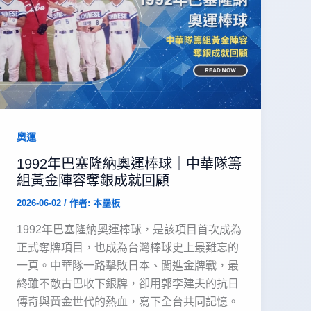
奧運
1992年巴塞隆納奧運棒球｜中華隊籌
組黃金陣容奪銀成就回顧
2026-06-02
/ 作者:
本壘板
1992年巴塞隆納奧運棒球，是該項目首次成為
正式奪牌項目，也成為台灣棒球史上最難忘的
一頁。中華隊一路擊敗日本、闖進金牌戰，最
終雖不敵古巴收下銀牌，卻用郭李建夫的抗日
傳奇與黃金世代的熱血，寫下全台共同記憶。