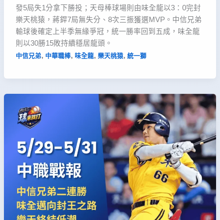
發5局失1分拿下勝投；天母棒球場則由味全龍以3：0完封
樂天桃猿，蔣銲7局無失分、8次三振獲選MVP。中信兄弟
輸球後確定上半季無緣爭冠，統一勝率回到五成，味全龍
則以30勝15敗持續穩居龍頭。
,
,
,
,
中信兄弟
中華職棒
味全龍
樂天桃猿
統一獅