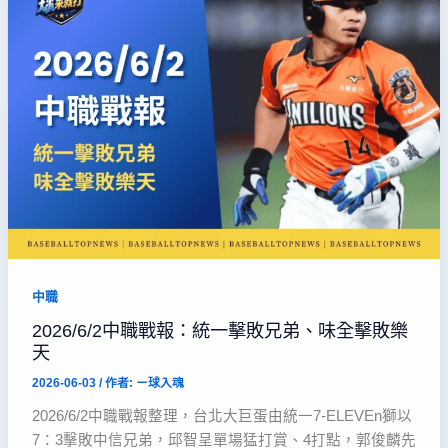
中職
2026/6/2中職戰報：統一擊敗兄弟、味全擊敗樂
天
2026-06-03
/ 作者:
ㄧ球入魂
2026/6/2中職戰報整理，台北大巨蛋由統一7-ELEVEn獅以
7：3擊敗中信兄弟，邱智呈單場猛打賞、4打點，郭俊麟先