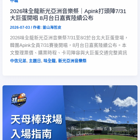
中職
2026味全龍新光亞洲音樂祭｜Apink打頭陣7/31
大巨蛋開唱 8月台日嘉賓陸續公布
2026-07-03
/ 作者:
釜山海哲皮
2026味全龍新光亞洲音樂祭7/31至8/2於台北大巨蛋登場，
韓團Apink全員7/31賽後開唱，8月台日嘉賓陸續公布。本
文整理票價、購票時程、卡司陣容與大巨蛋交通完整資訊
,
,
,
中信兄弟
主題日
味全龍
新光亞洲音樂祭