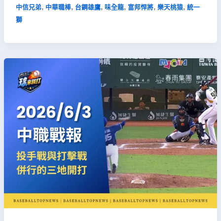
,
,
,
,
,
,
中信兄弟
中華職棒
台鋼雄鷹
味全龍
富邦悍將
樂天桃猿
統一
獅