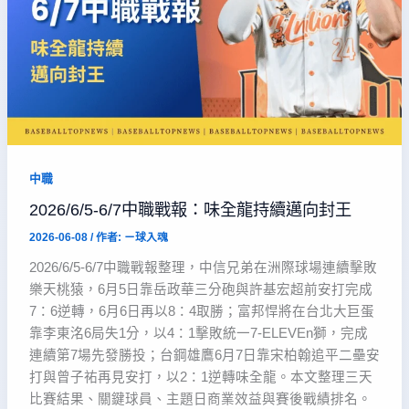
中職
2026/6/5-6/7中職戰報：味全龍持續邁向封王
2026-06-08
/ 作者:
ㄧ球入魂
2026/6/5-6/7中職戰報整理，中信兄弟在洲際球場連續擊敗
樂天桃猿，6月5日靠岳政華三分砲與許基宏超前安打完成
7：6逆轉，6月6日再以8：4取勝；富邦悍將在台北大巨蛋
靠李東洺6局失1分，以4：1擊敗統一7-ELEVEn獅，完成
連續第7場先發勝投；台鋼雄鷹6月7日靠宋柏翰追平二壘安
打與曾子祐再見安打，以2：1逆轉味全龍。本文整理三天
比賽結果、關鍵球員、主題日商業效益與賽後戰績排名。