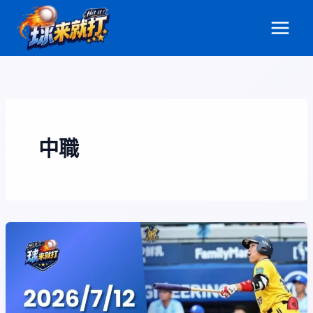
跳
至
主
要
內
容
中職