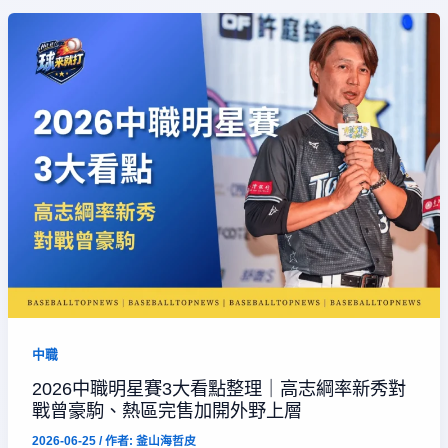
中職
2026中職明星賽3大看點整理｜高志綱率新秀對
戰曾豪駒、熱區完售加開外野上層
2026-06-25
/ 作者:
釜山海哲皮