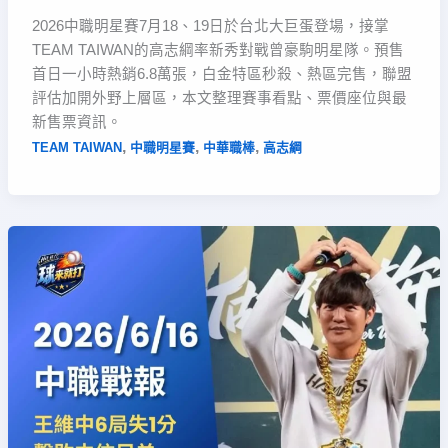
2026中職明星賽7月18、19日於台北大巨蛋登場，接掌
TEAM TAIWAN的高志綱率新秀對戰曾豪駒明星隊。預售
首日一小時熱銷6.8萬張，白金特區秒殺、熱區完售，聯盟
評估加開外野上層區，本文整理賽事看點、票價座位與最
新售票資訊。
,
,
,
TEAM TAIWAN
中職明星賽
中華職棒
高志綱