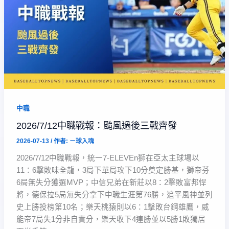
中職
2026/7/12中職戰報：颱風過後三戰齊發
2026-07-13
/ 作者:
ㄧ球入魂
2026/7/12中職戰報，統一7-ELEVEn獅在亞太主球場以
11：6擊敗味全龍，3局下單局攻下10分奠定勝基，獅帝芬
6局無失分獲選MVP；中信兄弟在新莊以8：2擊敗富邦悍
將，德保拉5局無失分拿下中職生涯第76勝，追平風神並列
史上勝投榜第10名；樂天桃猿則以6：1擊敗台鋼雄鷹，威
能帝7局失1分非自責分，樂天收下4連勝並以5勝1敗獨居