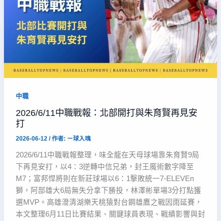
中職
2026/6/11中職戰報：北部開打與朱育賢再見安
打
2026-06-12
/ 作者:
ㄧ球入魂
2026/6/11中職戰報整理，味全龍在天母球場靠朱育賢9局
下再見安打，以4：3逆轉中信兄弟，封王魔術數字降至
M7；富邦悍將則在新莊球場以6：1擊敗統一7-ELEVEn
獅，阿部雄大6局無失分拿下勝投，林澤彬單場3分打點獲
選MVP。高雄澄清湖樂天桃猿對台鋼雄鷹之戰因雨延賽，
本文整理6月11日比賽結果、關鍵球員表現、戰績影響與封