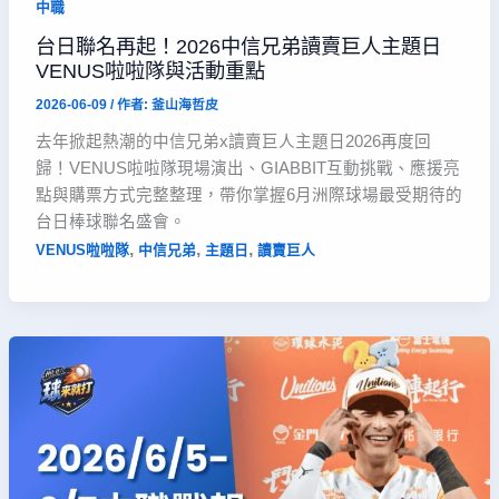
中職
台日聯名再起！2026中信兄弟讀賣巨人主題日
VENUS啦啦隊與活動重點
2026-06-09
/ 作者:
釜山海哲皮
去年掀起熱潮的中信兄弟x讀賣巨人主題日2026再度回
歸！VENUS啦啦隊現場演出、GIABBIT互動挑戰、應援亮
點與購票方式完整整理，帶你掌握6月洲際球場最受期待的
台日棒球聯名盛會。
,
,
,
VENUS啦啦隊
中信兄弟
主題日
讀賣巨人