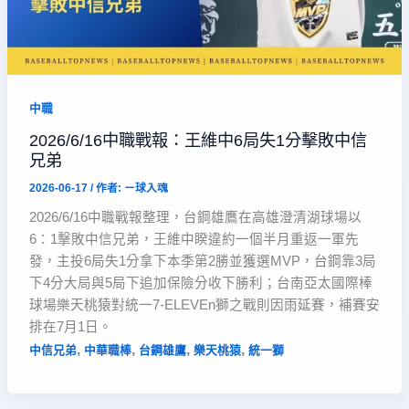
中職
2026/6/16中職戰報：王維中6局失1分擊敗中信
兄弟
2026-06-17
/ 作者:
ㄧ球入魂
2026/6/16中職戰報整理，台鋼雄鷹在高雄澄清湖球場以
6：1擊敗中信兄弟，王維中睽違約一個半月重返一軍先
發，主投6局失1分拿下本季第2勝並獲選MVP，台鋼靠3局
下4分大局與5局下追加保險分收下勝利；台南亞太國際棒
球場樂天桃猿對統一7-ELEVEn獅之戰則因雨延賽，補賽安
排在7月1日。
,
,
,
,
中信兄弟
中華職棒
台鋼雄鷹
樂天桃猿
統一獅