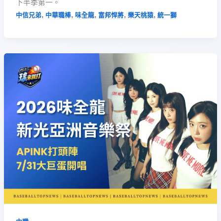
下半季第一。
,
,
,
,
,
中信兄弟
中華職棒
味全龍
富邦悍將
樂天桃猿
統一獅