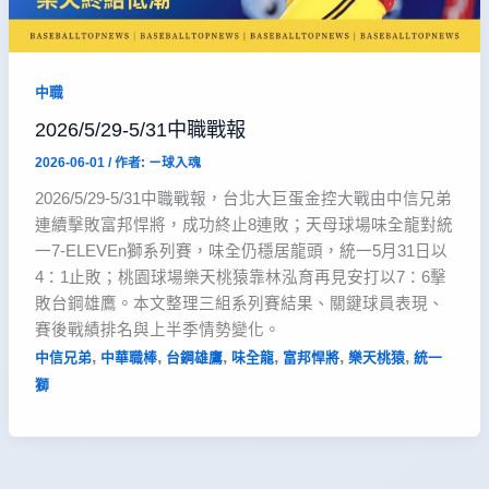
中職
2026/5/29-5/31中職戰報
2026-06-01
/ 作者:
ㄧ球入魂
2026/5/29-5/31中職戰報，台北大巨蛋金控大戰由中信兄弟
連續擊敗富邦悍將，成功終止8連敗；天母球場味全龍對統
一7-ELEVEn獅系列賽，味全仍穩居龍頭，統一5月31日以
4：1止敗；桃園球場樂天桃猿靠林泓育再見安打以7：6擊
敗台鋼雄鷹。本文整理三組系列賽結果、關鍵球員表現、
賽後戰績排名與上半季情勢變化。
,
,
,
,
,
,
中信兄弟
中華職棒
台鋼雄鷹
味全龍
富邦悍將
樂天桃猿
統一
獅