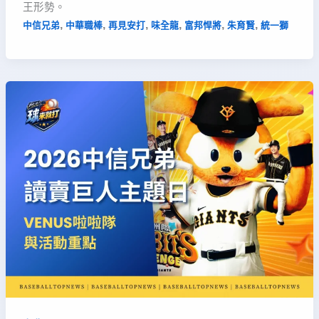
王形勢。
,
,
,
,
,
,
中信兄弟
中華職棒
再見安打
味全龍
富邦悍將
朱育賢
統一獅