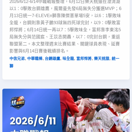
2026/6/12-6/14中職戰報整理，6月12日樂天桃猿在澄清湖
以1：0擊敗台鋼雄鷹，魔爾曼先發6局無失分獲選MVP；6
月13日統一7-ELEVEn獅靠陳傑憲單場5安，以6：1擊敗味
全龍，台鋼則靠黃子鵬93球無四死球完封，以9：0擊敗富
邦悍將；6月14日統一再以7：5擊敗味全，富邦靠李東洺5
局無失分與范國宸、王苡丞開轟，以7：0完封台鋼，重返
聯盟第二。本文整理週末比賽結果、關鍵球員表現、延賽
影響與6月14日賽後戰績排名。
,
,
,
,
,
,
中信兄弟
中華職棒
台鋼雄鷹
味全龍
富邦悍將
樂天桃猿
統一
獅